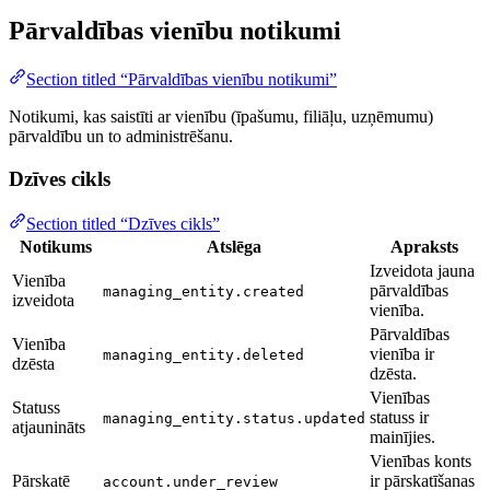
Pārvaldības vienību notikumi
Section titled “Pārvaldības vienību notikumi”
Notikumi, kas saistīti ar vienību (īpašumu, filiāļu, uzņēmumu)
pārvaldību un to administrēšanu.
Dzīves cikls
Section titled “Dzīves cikls”
Notikums
Atslēga
Apraksts
Izveidota jauna
Vienība
pārvaldības
managing_entity.created
izveidota
vienība.
Pārvaldības
Vienība
vienība ir
managing_entity.deleted
dzēsta
dzēsta.
Vienības
Statuss
statuss ir
managing_entity.status.updated
atjaunināts
mainījies.
Vienības konts
Pārskatē
ir pārskatīšanas
account.under_review