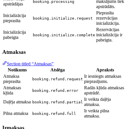
maksājums tiek
booking.processing
apstrādājas
apstrādāts.
Pieprasīta
Inicializācija
rezervācijas
booking.initialize.request
pieprasīta
inicializācija.
Rezervācijas
Inicializācija
inicializācija ir
booking.initialize.complete
pabeigta
pabeigta.
Atmaksas
Section titled “Atmaksas”
Notikums
Atslēga
Apraksts
Atmaksa
Ir iesniegts atmaksas
booking.refund.request
pieprasīta
pieprasījums.
Atmaksas
Radās kļūda atmaksas
booking.refund.error
kļūda
apstrādē.
Ir veikta daļēja
Daļēja atmaksa
booking.refund.partial
atmaksa.
Ir veikta pilna
Pilna atmaksa
booking.refund.full
atmaksa.
Izmaksas