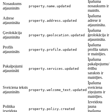
Īpašuma
Nosaukums
nosaukums ir
property.name.updated
atjaunināts
mainīts.
Īpašuma
Adrese
adrese ir
property.address.updated
atjaunināta
atjaunināta.
Īpašuma
Ģeolokācija
ģeolokācija ir
property.geolocation.updated
atjaunināta
atjaunināta.
Īpašuma
Profils
profila saturs
property.profile.updated
atjaunināts
ir mainījies.
Īpašuma
pakalpojumu/
Pakalpojumi
ērtību
property.services.updated
atjaunināti
saraksts ir
mainījies.
Īpašuma
Sveiciena teksts
sveiciena
property.welcome_text.updated
atjaunināts
ziņojums ir
mainījies.
Izveidota
Politika
jauna
property.policy.created
izveidota
īpašuma