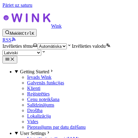
Pāriet uz saturu
Wink
Meklēt
Ctrl
K
RSS
Izvēlieties tēmu
Izvēlieties valodu
Getting Started
Ievads Wink
Galvenās funkcijas
Klienti
Reģistrēties
Cenu noteikšana
Salīdzinājums
Drošība
Lokalizācija
Vides
Pieprasījums par datu dzēšanu
User Settings