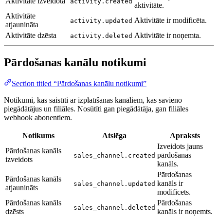
Aktivitāte izveidota
activity.created
aktivitāte.
Aktivitāte
Aktivitāte ir modificēta.
activity.updated
atjaunināta
Aktivitāte dzēsta
Aktivitāte ir noņemta.
activity.deleted
Pārdošanas kanālu notikumi
Section titled “Pārdošanas kanālu notikumi”
Notikumi, kas saistīti ar izplatīšanas kanāliem, kas savieno
piegādātājus un filiāles. Nosūtīti gan piegādātāja, gan filiāles
webhook abonentiem.
Notikums
Atslēga
Apraksts
Izveidots jauns
Pārdošanas kanāls
pārdošanas
sales_channel.created
izveidots
kanāls.
Pārdošanas
Pārdošanas kanāls
kanāls ir
sales_channel.updated
atjaunināts
modificēts.
Pārdošanas kanāls
Pārdošanas
sales_channel.deleted
dzēsts
kanāls ir noņemts.