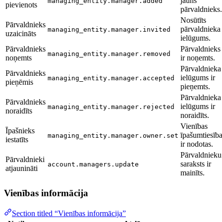
jauns
managing_entity.manager.added
pievienots
pārvaldnieks.
Nosūtīts
Pārvaldnieks
pārvaldnieka
managing_entity.manager.invited
uzaicināts
ielūgums.
Pārvaldnieks
Pārvaldnieks
managing_entity.manager.removed
noņemts
ir noņemts.
Pārvaldnieka
Pārvaldnieks
ielūgums ir
managing_entity.manager.accepted
pieņēmis
pieņemts.
Pārvaldnieka
Pārvaldnieks
ielūgums ir
managing_entity.manager.rejected
noraidīts
noraidīts.
Vienības
Īpašnieks
īpašumtiesīb
managing_entity.manager.owner.set
iestatīts
ir nodotas.
Pārvaldnieku
Pārvaldnieki
saraksts ir
account.managers.update
atjaunināti
mainīts.
Vienības informācija
Section titled “Vienības informācija”