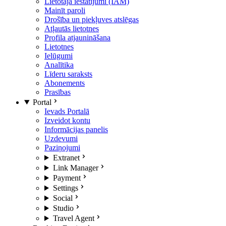
Lietotāja iestatījumi (IAM)
Mainīt paroli
Drošība un piekļuves atslēgas
Atļautās lietotnes
Profila atjaunināšana
Lietotnes
Ielūgumi
Analītika
Līderu saraksts
Abonements
Prasības
Portal
Ievads Portalā
Izveidot kontu
Informācijas panelis
Uzdevumi
Paziņojumi
Extranet
Link Manager
Payment
Settings
Social
Studio
Travel Agent