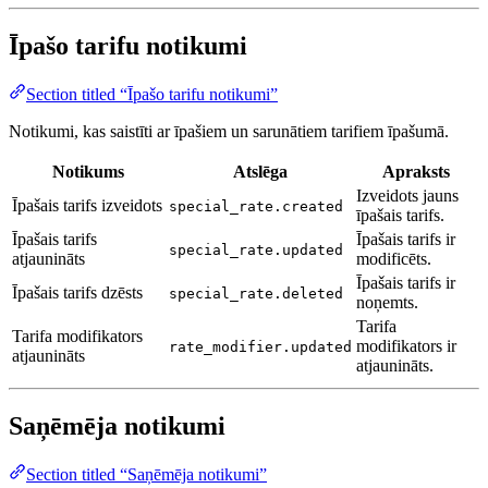
Īpašo tarifu notikumi
Section titled “Īpašo tarifu notikumi”
Notikumi, kas saistīti ar īpašiem un sarunātiem tarifiem īpašumā.
Notikums
Atslēga
Apraksts
Izveidots jauns
Īpašais tarifs izveidots
special_rate.created
īpašais tarifs.
Īpašais tarifs
Īpašais tarifs ir
special_rate.updated
atjaunināts
modificēts.
Īpašais tarifs ir
Īpašais tarifs dzēsts
special_rate.deleted
noņemts.
Tarifa
Tarifa modifikators
modifikators ir
rate_modifier.updated
atjaunināts
atjaunināts.
Saņēmēja notikumi
Section titled “Saņēmēja notikumi”