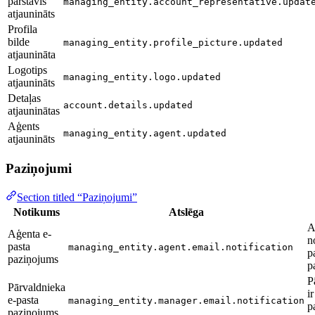
pārstāvis
managing_entity.account_representative.updat
atjaunināts
Profila
bilde
managing_entity.profile_picture.updated
atjaunināta
Logotips
managing_entity.logo.updated
atjaunināts
Detaļas
account.details.updated
atjauninātas
Aģents
managing_entity.agent.updated
atjaunināts
Paziņojumi
Section titled “Paziņojumi”
Notikums
Atslēga
A
Aģenta e-
n
pasta
managing_entity.agent.email.notification
p
paziņojums
p
P
Pārvaldnieka
ir
e-pasta
managing_entity.manager.email.notification
p
paziņojums