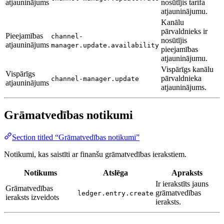
atjauninājums
nosūtījis tarifa
atjauninājumu.
Kanālu
pārvaldnieks ir
Pieejamības
channel-
nosūtījis
atjauninājums
manager.update.availability
pieejamības
atjauninājumu.
Vispārīgs kanālu
Vispārīgs
pārvaldnieka
channel-manager.update
atjauninājums
atjauninājums.
Grāmatvedības notikumi
Section titled “Grāmatvedības notikumi”
Notikumi, kas saistīti ar finanšu grāmatvedības ierakstiem.
Notikums
Atslēga
Apraksts
Ir ierakstīts jauns
Grāmatvedības
grāmatvedības
ledger.entry.create
ieraksts izveidots
ieraksts.