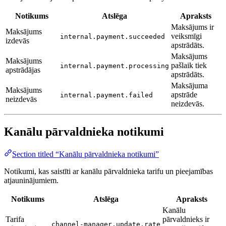
Notikums
Atslēga
Apraksts
Maksājums ir
Maksājums
veiksmīgi
internal.payment.succeeded
izdevās
apstrādāts.
Maksājums
Maksājums
pašlaik tiek
internal.payment.processing
apstrādājas
apstrādāts.
Maksājuma
Maksājums
apstrāde
internal.payment.failed
neizdevās
neizdevās.
Kanālu pārvaldnieka notikumi
Section titled “Kanālu pārvaldnieka notikumi”
Notikumi, kas saistīti ar kanālu pārvaldnieka tarifu un pieejamības
atjauninājumiem.
Notikums
Atslēga
Apraksts
Kanālu
Tarifa
pārvaldnieks ir
channel-manager.update.rate