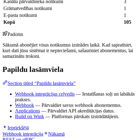
Kanālu pārvaldnieka notikumi
3
Grāmatvedības notikumi
1
E-pasta notikumi
1
Kopā
105
Padoms
Sākumā abonējiet visus notikumus izstrādes laikā. Kad sapratīsiet,
kuri dati jūsu sistēmai ir nepieciešami, sašauriniet abonementus, lai
samazinātu troksni.
Papildu lasāmviela
Section titled “Papildu lasāmviela”
Webhook integrācijas ceļvedis
— Iestatīšanas soļi un labākās
prakses.
Webhook
— Pārvaldiet savus webhook abonementus.
Applications
— Pārvaldiet API akreditācijas datus.
Build on Wink
— Platformas pārskats izstrādātājiem.
Iepriekšējā
Webhook integrācija
Nākamā
REST un gRPC