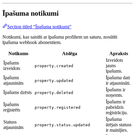
Īpašuma notikumi
Section titled “Īpašuma notikumi”
Notikumi, kas saistīti ar īpašuma profiliem un saturu, nosūtīti
īpašuma webhook abonentiem.
Notikums
Atslēga
Apraksts
Izveidots
Īpašums
jauns
property.created
izveidots
īpašums.
Īpašums
Īpašuma dati
property.updated
atjaunināts
ir atjaunināti.
Īpašums ir
Īpašums dzēsts
property.deleted
noņemts.
Īpašums ir
Īpašums
pabeidzis
property.registered
reģistrēts
reģistrāciju.
Īpašuma
Statuss
ārējais statuss
property.status.updated
atjaunināts
ir mainījies.