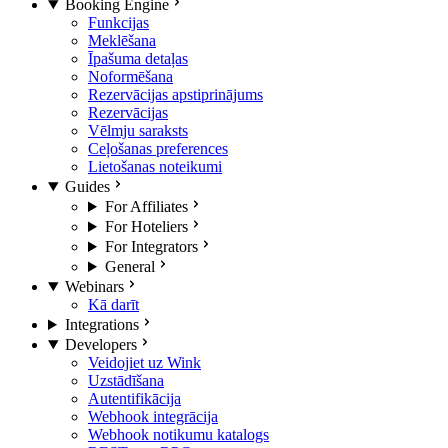
Booking Engine
Funkcijas
Meklēšana
Īpašuma detaļas
Noformēšana
Rezervācijas apstiprinājums
Rezervācijas
Vēlmju saraksts
Ceļošanas preferences
Lietošanas noteikumi
Guides
For Affiliates
For Hoteliers
For Integrators
General
Webinars
Kā darīt
Integrations
Developers
Veidojiet uz Wink
Uzstādīšana
Autentifikācija
Webhook integrācija
Webhook notikumu katalogs