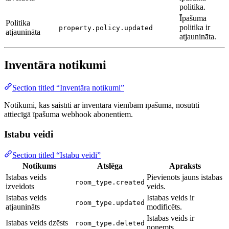
politika.
Īpašuma
Politika
politika ir
property.policy.updated
atjaunināta
atjaunināta.
Inventāra notikumi
Section titled “Inventāra notikumi”
Notikumi, kas saistīti ar inventāra vienībām īpašumā, nosūtīti
attiecīgā īpašuma webhook abonentiem.
Istabu veidi
Section titled “Istabu veidi”
Notikums
Atslēga
Apraksts
Istabas veids
Pievienots jauns istabas
room_type.created
izveidots
veids.
Istabas veids
Istabas veids ir
room_type.updated
atjaunināts
modificēts.
Istabas veids ir
Istabas veids dzēsts
room_type.deleted
noņemts.