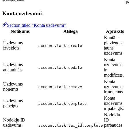
p
Konta uzdevumi
Section titled “Konta uzdevumi”
Notikums
Atslēga
Apraksts
Kontā ir
Uzdevums
pievienots
account.task.create
izveidots
jauns
uzdevums.
Konta
Uzdevums
uzdevums
account.task.update
atjaunināts
ir
modificēts.
Konta
Uzdevums
uzdevums
account.task.remove
noņemts
ir noņemts.
Konta
Uzdevums
uzdevums
account.task.complete
pabeigts
ir pabeigts.
Nodokļu
Nodokļu ID
ID
uzdevums
pārbaudes
account.task.tax_id.complete