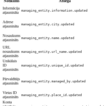
Notikums
Atslēga
Informācija
managing_entity.information.updated
atjaunināta
Adrese
managing_entity.city.updated
atjaunināta
Nosaukums
managing_entity.name.updated
atjaunināts
URL
nosaukums
managing_entity.url_name.updated
atjaunināts
Unikālais
ID
managing_entity.unique_id.updated
atjaunināts
Pārvaldītājs
managing_entity.managed_by.updated
atjaunināts
Vietas ID
managing_entity.place_id.updated
atjaunināts
Konta