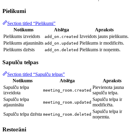
Pielikumi
Section titled “Pielikumi”
Notikums
Atslēga
Apraksts
Pielikums izveidots
Izveidots jauns pielikums.
add_on.created
Pielikums atjaunināts
Pielikums ir modificēts.
add_on.updated
Pielikums dzēsts
Pielikums ir noņemts.
add_on.deleted
Sapulču telpas
Section titled “Sapulču telpas”
Notikums
Atslēga
Apraksts
Sapulču telpa
Pievienota jauna
meeting_room.created
izveidota
sapulču telpa.
Sapulču telpa
Sapulču telpa ir
meeting_room.updated
atjaunināta
modificēta.
Sapulču telpa ir
Sapulču telpa dzēsta
meeting_room.deleted
noņemta.
Restorāni