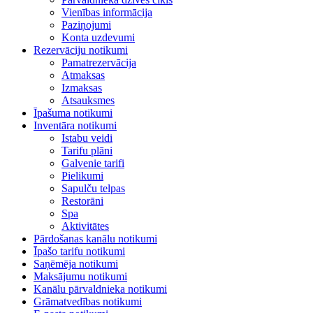
Vienības informācija
Paziņojumi
Konta uzdevumi
Rezervāciju notikumi
Pamatrezervācija
Atmaksas
Izmaksas
Atsauksmes
Īpašuma notikumi
Inventāra notikumi
Istabu veidi
Tarifu plāni
Galvenie tarifi
Pielikumi
Sapulču telpas
Restorāni
Spa
Aktivitātes
Pārdošanas kanālu notikumi
Īpašo tarifu notikumi
Saņēmēja notikumi
Maksājumu notikumi
Kanālu pārvaldnieka notikumi
Grāmatvedības notikumi