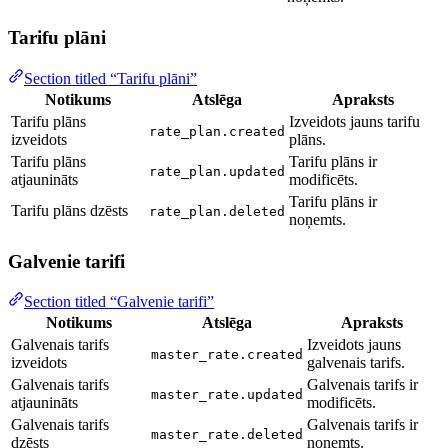
Tarifu plāni
Section titled “Tarifu plāni”
Notikums
Atslēga
Apraksts
Tarifu plāns
Izveidots jauns tarifu
rate_plan.created
izveidots
plāns.
Tarifu plāns
Tarifu plāns ir
rate_plan.updated
atjaunināts
modificēts.
Tarifu plāns ir
Tarifu plāns dzēsts
rate_plan.deleted
noņemts.
Galvenie tarifi
Section titled “Galvenie tarifi”
Notikums
Atslēga
Apraksts
Galvenais tarifs
Izveidots jauns
master_rate.created
izveidots
galvenais tarifs.
Galvenais tarifs
Galvenais tarifs ir
master_rate.updated
atjaunināts
modificēts.
Galvenais tarifs
Galvenais tarifs ir
master_rate.deleted
dzēsts
noņemts.