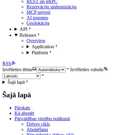
REST un gRPC
Rezervāciju sinhronizācija
MCP serveri
AI prasmes
Ģeolokācija
API
Releases
Overview
Application
Platform
RSS
Izvēlieties tēmu
Izvēlieties valodu
Šajā lapā
Šajā lapā
Pārskats
Kā abonēt
Pārvaldības vienību notikumi
Dzīves cikls
Abonēšana
Pārvaldnieka dzīves cikls