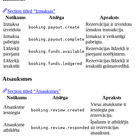
Section titled “Izmaksas”
Notikums
Atslēga
Apraksts
Izmaksa
Rezervācijai ir izveidota
booking.payout.create
izveidota
izmaksu transakcija.
Izmaksa
Izmaksa ir veiksmīgi
booking.payout.complete
pabeigta
pabeigta.
Līdzekļi
Rezervācijas līdzekļi ir
booking.funds.available
pieejami
pieejami norēķiniem.
Līdzekļi
Rezervācijas līdzekļi ir
booking.funds.ledgered
ierakstīti
ierakstīti grāmatvedībā.
Atsauksmes
Section titled “Atsauksmes”
Notikums
Atslēga
Apraksts
Viesu atsauksme ir
Atsauksme
iesniegta par
booking.review.created
iesniegta
rezervāciju.
Īpašums ir atbildējis
Atsauksme
uz rezervācijas
booking.review.responded
atbildēta
atsauksmi.