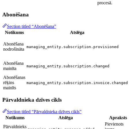
procesā.
Abonēšana
Section titled “Abonēšana”
Notikums
Atslēga
Abonēšana
managing_entity.subscription.provisioned
nodrošināta
Abonēšana
managing_entity.subscription.changed
mainīta
Abonēšanas
rēķins
managing_entity.subscription.invoice.changed
mainīts
Pārvaldnieka dzīves cikls
Section titled “Pārvaldnieka dzīves cikls”
Notikums
Atslēga
Apraksts
Pievienots
Pārvaldnieks