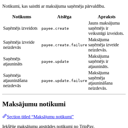
Notikumi, kas saistīti ar maksājuma saņēmēja pārvaldību.
Notikums
Atslēga
Apraksts
Jauns maksājuma
Saņēmējs izveidots
saņēmējs ir
payee.create
veiksmīgi izveidots.
Maksājuma
Saņēmēja izveide
saņēmēja izveide
payee.create.failure
neizdevās
neizdevās.
Maksājuma
Saņēmējs
saņēmējs ir
payee.update
atjaunināts
atjaunināts.
Maksājuma
Saņēmēja
saņēmēja
atjaunināšana
payee.update.failure
atjaunināšana
neizdevās
neizdevās.
Maksājumu notikumi
Section titled “Maksājumu notikumi”
Iekšējie maksājumu apstrādes notikumi no TripPay.