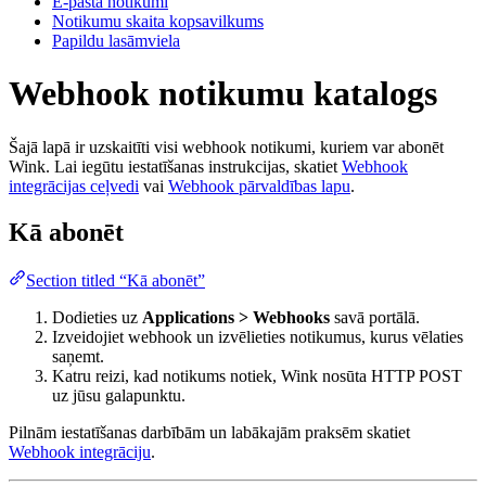
E-pasta notikumi
Notikumu skaita kopsavilkums
Papildu lasāmviela
Webhook notikumu katalogs
Šajā lapā ir uzskaitīti visi webhook notikumi, kuriem var abonēt
Wink. Lai iegūtu iestatīšanas instrukcijas, skatiet
Webhook
integrācijas ceļvedi
vai
Webhook pārvaldības lapu
.
Kā abonēt
Section titled “Kā abonēt”
Dodieties uz
Applications > Webhooks
savā portālā.
Izveidojiet webhook un izvēlieties notikumus, kurus vēlaties
saņemt.
Katru reizi, kad notikums notiek, Wink nosūta HTTP POST
uz jūsu galapunktu.
Pilnām iestatīšanas darbībām un labākajām praksēm skatiet
Webhook integrāciju
.