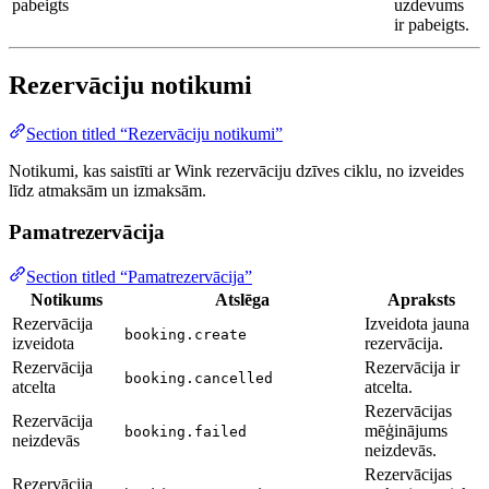
pabeigts
uzdevums
ir pabeigts.
Rezervāciju notikumi
Section titled “Rezervāciju notikumi”
Notikumi, kas saistīti ar Wink rezervāciju dzīves ciklu, no izveides
līdz atmaksām un izmaksām.
Pamatrezervācija
Section titled “Pamatrezervācija”
Notikums
Atslēga
Apraksts
Rezervācija
Izveidota jauna
booking.create
izveidota
rezervācija.
Rezervācija
Rezervācija ir
booking.cancelled
atcelta
atcelta.
Rezervācijas
Rezervācija
mēģinājums
booking.failed
neizdevās
neizdevās.
Rezervācijas
Rezervācija