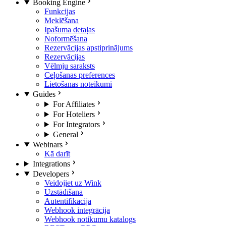
Booking Engine
Funkcijas
Meklēšana
Īpašuma detaļas
Noformēšana
Rezervācijas apstiprinājums
Rezervācijas
Vēlmju saraksts
Ceļošanas preferences
Lietošanas noteikumi
Guides
For Affiliates
For Hoteliers
For Integrators
General
Webinars
Kā darīt
Integrations
Developers
Veidojiet uz Wink
Uzstādīšana
Autentifikācija
Webhook integrācija
Webhook notikumu katalogs