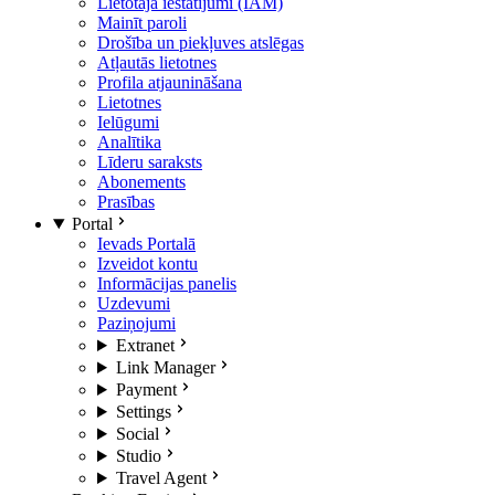
Lietotāja iestatījumi (IAM)
Mainīt paroli
Drošība un piekļuves atslēgas
Atļautās lietotnes
Profila atjaunināšana
Lietotnes
Ielūgumi
Analītika
Līderu saraksts
Abonements
Prasības
Portal
Ievads Portalā
Izveidot kontu
Informācijas panelis
Uzdevumi
Paziņojumi
Extranet
Link Manager
Payment
Settings
Social
Studio
Travel Agent