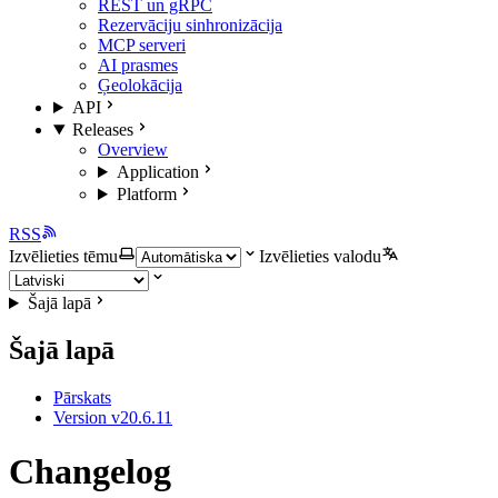
REST un gRPC
Rezervāciju sinhronizācija
MCP serveri
AI prasmes
Ģeolokācija
API
Releases
Overview
Application
Platform
RSS
Izvēlieties tēmu
Izvēlieties valodu
Šajā lapā
Šajā lapā
Pārskats
Version v20.6.11
Changelog