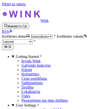
Pāriet uz saturu
Wink
Meklēt
Ctrl
K
RSS
Izvēlieties tēmu
Izvēlieties valodu
Getting Started
Ievads Wink
Galvenās funkcijas
Klienti
Reģistrēties
Cenu noteikšana
Salīdzinājums
Drošība
Lokalizācija
Vides
Pieprasījums par datu dzēšanu
User Settings