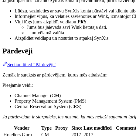
Ja jūsu īpašums izmanto SynXis kanālu pārvaldnieku, pirms savienojuma
Lūdzu, sazinieties ar savu SynXis konta pārstāvi vai klientu atba
Informējiet viņus, ka vēlaties savienoties ar Wink, izmantojot
Viņi lūgs jums aizpildīt veidlapu
PRS
.
Jums būs jāievada savi Wink lietotāja dati.
…un vēlamā valūta.
Aizpildiet veidlapu un nosūtiet to atpakaļ SynXis.
Pārdevēji
Section titled “Pārdevēji”
Zemāk ir saraksts ar pārdevējiem, kurus mēs atbalstām:
Pieejamie veidi:
Channel Manager (CM)
Property Management System (PMS)
Central Reservation System (CRS)
Ja pārdevējam ir starpnieks, tas nozīmē, ka mēs netieši saņemam tari
Vendor
Type
Proxy
Since
Last modified
Commen
Hoteliers Guru
CM
2017
2017