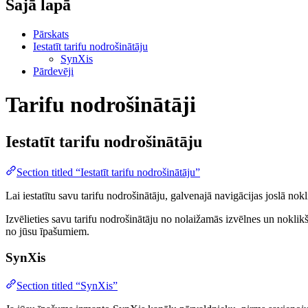
Šajā lapā
Pārskats
Iestatīt tarifu nodrošinātāju
SynXis
Pārdevēji
Tarifu nodrošinātāji
Iestatīt tarifu nodrošinātāju
Section titled “Iestatīt tarifu nodrošinātāju”
Lai iestatītu savu tarifu nodrošinātāju, galvenajā navigācijas joslā nok
Izvēlieties savu tarifu nodrošinātāju no nolaižamās izvēlnes un noklik
no jūsu īpašumiem.
SynXis
Section titled “SynXis”