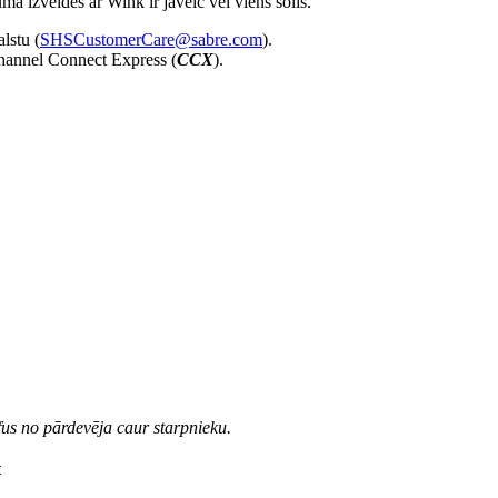
 izveides ar Wink ir jāveic vēl viens solis.
lstu (
SHSCustomerCare@sabre.com
).
 Channel Connect Express (
CCX
).
fus no pārdevēja caur starpnieku.
t