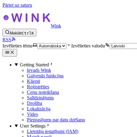
Pāriet uz saturu
Wink
Meklēt
Ctrl
K
RSS
Izvēlieties tēmu
Izvēlieties valodu
Getting Started
Ievads Wink
Galvenās funkcijas
Klienti
Reģistrēties
Cenu noteikšana
Salīdzinājums
Drošība
Lokalizācija
Vides
Pieprasījums par datu dzēšanu
User Settings
Lietotāja iestatījumi (IAM)
Mainīt paroli