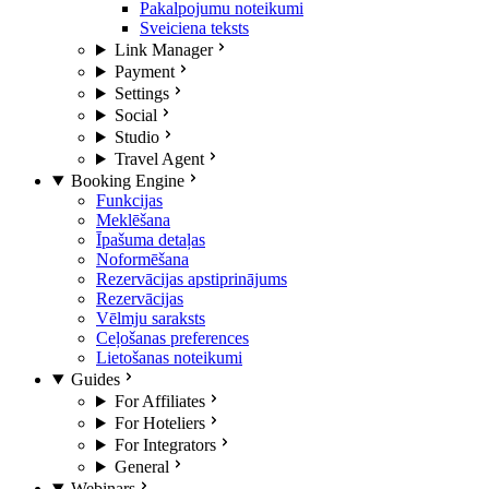
Pakalpojumu noteikumi
Sveiciena teksts
Link Manager
Payment
Settings
Social
Studio
Travel Agent
Booking Engine
Funkcijas
Meklēšana
Īpašuma detaļas
Noformēšana
Rezervācijas apstiprinājums
Rezervācijas
Vēlmju saraksts
Ceļošanas preferences
Lietošanas noteikumi
Guides
For Affiliates
For Hoteliers
For Integrators
General
Webinars