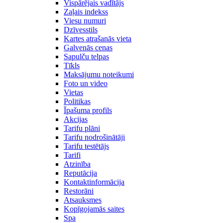
Vispārējais vadītājs
Zaļais indekss
Viesu numuri
Dzīvesstils
Kartes atrašanās vieta
Galvenās cenas
Sapulču telpas
Tīkls
Maksājumu noteikumi
Foto un video
Vietas
Politikas
Īpašuma profils
Akcijas
Tarifu plāni
Tarifu nodrošinātāji
Tarifu testētājs
Tarifi
Atzinība
Reputācija
Kontaktinformācija
Restorāni
Atsauksmes
Kopīgojamās saites
Spa