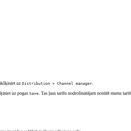
likšķiniet uz
.
Distribution > Channel manager
šķiniet uz pogas
. Tas ļaus tarifu nodrošinātājam nosūtīt mums tari
Save