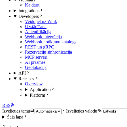
Kā darīt
Integrations
Developers
Veidojiet uz Wink
Uzstādīšana
Autentifikācija
Webhook integrācija
Webhook notikumu katalogs
REST un gRPC
Rezervāciju sinhronizācija
MCP serveri
AI prasmes
Ģeolokācija
API
Releases
Overview
Application
Platform
RSS
Izvēlieties tēmu
Izvēlieties valodu
Šajā lapā