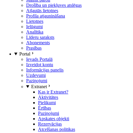
Drošība un piekļuves atslēgas
Atļautās lietotnes
Profila atjaunināšana
Lietotnes
Ielūgumi
Analītika
Līderu saraksts
Abonements
Prasības
Portal
Ievads Portalā
Izveidot kontu
Informācijas panelis
Uzdevumi
Paziņojumi
Extranet
Kas ir Extranet?
Aktivitātes
Pielikumi
Ērtības
Paziņojumi
Apskates objekti
Rezervācijas
Atcelšanas politikas