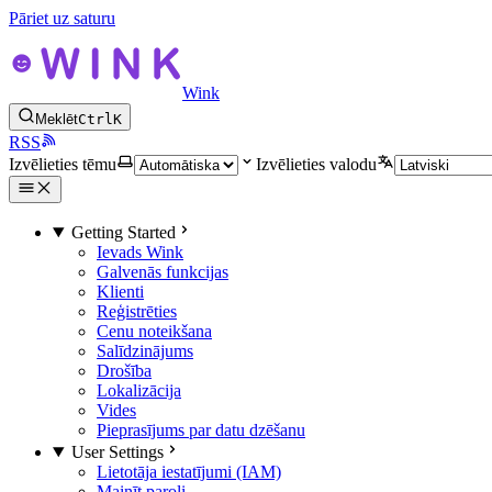
Pāriet uz saturu
Wink
Meklēt
Ctrl
K
RSS
Izvēlieties tēmu
Izvēlieties valodu
Getting Started
Ievads Wink
Galvenās funkcijas
Klienti
Reģistrēties
Cenu noteikšana
Salīdzinājums
Drošība
Lokalizācija
Vides
Pieprasījums par datu dzēšanu
User Settings
Lietotāja iestatījumi (IAM)
Mainīt paroli