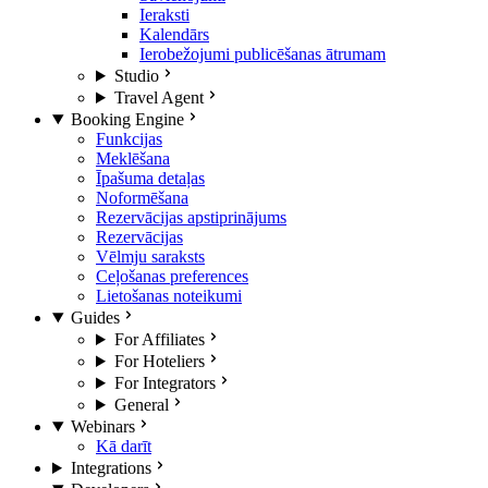
Ieraksti
Kalendārs
Ierobežojumi publicēšanas ātrumam
Studio
Travel Agent
Booking Engine
Funkcijas
Meklēšana
Īpašuma detaļas
Noformēšana
Rezervācijas apstiprinājums
Rezervācijas
Vēlmju saraksts
Ceļošanas preferences
Lietošanas noteikumi
Guides
For Affiliates
For Hoteliers
For Integrators
General
Webinars
Kā darīt
Integrations