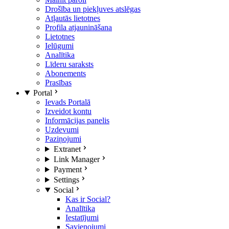
Drošība un piekļuves atslēgas
Atļautās lietotnes
Profila atjaunināšana
Lietotnes
Ielūgumi
Analītika
Līderu saraksts
Abonements
Prasības
Portal
Ievads Portalā
Izveidot kontu
Informācijas panelis
Uzdevumi
Paziņojumi
Extranet
Link Manager
Payment
Settings
Social
Kas ir Social?
Analītika
Iestatījumi
Savienojumi