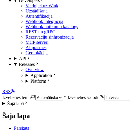
Developers
Veidojiet uz Wink
Uzstādīšana
Autentifikācija
Webhook integrācija
Webhook notikumu katalogs
REST un gRPC
Rezervāciju sinhronizācija
MCP serveri
AI prasmes
Ģeolokācija
API
Releases
Overview
Application
Platform
RSS
Izvēlieties tēmu
Izvēlieties valodu
Šajā lapā
Šajā lapā
Pārskats