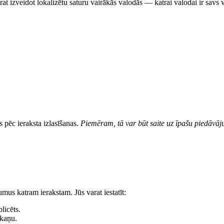
rat izveidot lokalizētu saturu vairākās valodās — katrai valodai ir savs v
os pēc ieraksta izlasīšanas.
Piemēram, tā var būt saite uz īpašu piedāvāju
umus katram ierakstam. Jūs varat iestatīt:
blicēts.
skaņu.