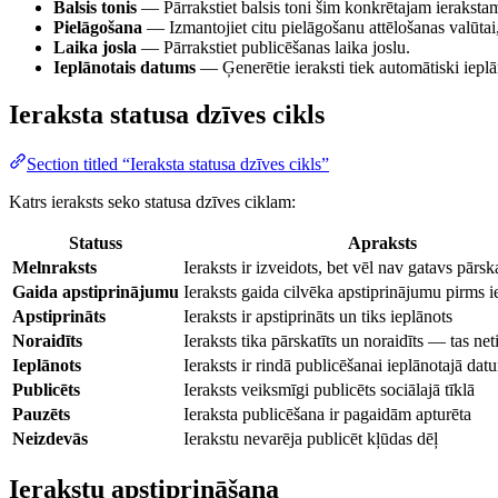
Balsis tonis
— Pārrakstiet balsis toni šim konkrētajam ieraksta
Pielāgošana
— Izmantojiet citu pielāgošanu attēlošanas valūtai,
Laika josla
— Pārrakstiet publicēšanas laika joslu.
Ieplānotais datums
— Ģenerētie ieraksti tiek automātiski ieplān
Ieraksta statusa dzīves cikls
Section titled “Ieraksta statusa dzīves cikls”
Katrs ieraksts seko statusa dzīves ciklam:
Statuss
Apraksts
Melnraksts
Ieraksts ir izveidots, bet vēl nav gatavs pārsk
Gaida apstiprinājumu
Ieraksts gaida cilvēka apstiprinājumu pirms 
Apstiprināts
Ieraksts ir apstiprināts un tiks ieplānots
Noraidīts
Ieraksts tika pārskatīts un noraidīts — tas net
Ieplānots
Ieraksts ir rindā publicēšanai ieplānotajā dat
Publicēts
Ieraksts veiksmīgi publicēts sociālajā tīklā
Pauzēts
Ieraksta publicēšana ir pagaidām apturēta
Neizdevās
Ierakstu nevarēja publicēt kļūdas dēļ
Ierakstu apstiprināšana