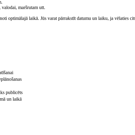
m.
 valodai, maršrutam utt.
oti optimālajā laikā. Jūs varat pārrakstīt datumu un laiku, ja vēlaties ci
atīšanai
ieplānošanas
iks publicēts
umā un laikā