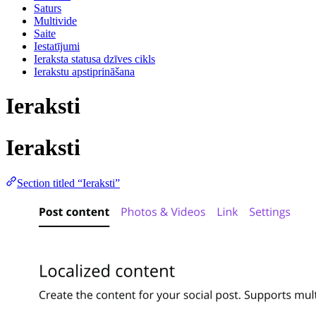
Saturs
Multivide
Saite
Iestatījumi
Ieraksta statusa dzīves cikls
Ierakstu apstiprināšana
Ieraksti
Ieraksti
Section titled “Ieraksti”