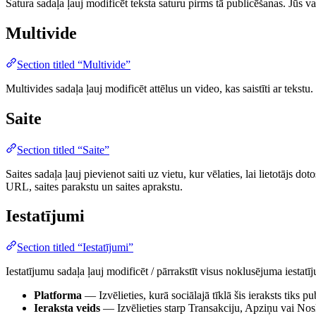
Satura sadaļa ļauj modificēt teksta saturu pirms tā publicēšanas. Jūs va
Multivide
Section titled “Multivide”
Multivides sadaļa ļauj modificēt attēlus un video, kas saistīti ar tekstu.
Saite
Section titled “Saite”
Saites sadaļa ļauj pievienot saiti uz vietu, kur vēlaties, lai lietotājs dot
URL, saites parakstu un saites aprakstu.
Iestatījumi
Section titled “Iestatījumi”
Iestatījumu sadaļa ļauj modificēt / pārrakstīt visus noklusējuma iestatīj
Platforma
— Izvēlieties, kurā sociālajā tīklā šis ieraksts tiks pu
Ieraksta veids
— Izvēlieties starp Transakciju, Apziņu vai No