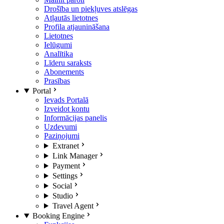
Drošība un piekļuves atslēgas
Atļautās lietotnes
Profila atjaunināšana
Lietotnes
Ielūgumi
Analītika
Līderu saraksts
Abonements
Prasības
Portal
Ievads Portalā
Izveidot kontu
Informācijas panelis
Uzdevumi
Paziņojumi
Extranet
Link Manager
Payment
Settings
Social
Studio
Travel Agent
Booking Engine