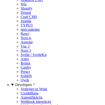
Wix
Shopify
Drupal
Craft CMS
Joomla
TYPO3
npm pakotne
React
Next.js
Angular
Vue 3
Nuxt 3
Svelte / SvelteKit
Astro
Remix
Gatsby
Preact
SolidJS
Qwik
Developers
Veidojiet uz Wink
Uzstādīšana
Autentifikācija
Webhook integrācija