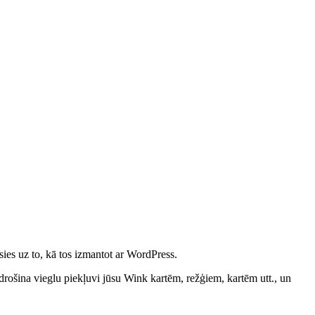
ēsies uz to, kā tos izmantot ar WordPress.
drošina vieglu piekļuvi jūsu Wink kartēm, režģiem, kartēm utt., un