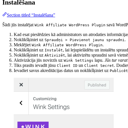
Instalēšana
Section titled “Instalēšana”
Šādi jūs instalējat
savā WordPr
Wink Affiliate WordPress Plugin
Kad esat pieslēdzies kā administrators un atrodaties informācijas
Noklikšķiniet uz
.
Spraudņi > Pievienot jaunu spraudni
Meklējiet
.
Wink Affiliate WordPress Plugin
Noklikšķiniet uz
, lai lejupielādētu un instalētu sprau
Instalēt
Noklikšķiniet uz
, lai aktivizētu spraudni savā vietnē
Aktivizēt
Aktivizācija jūs novirzīs uz
lapu.
Jūs tur varat
Wink Settings
Tiks prasīts ievadīt jūsu
un
. Dodie
Client ID
Client Secret
Ievadiet savus akreditācijas datus un noklikšķiniet uz
Publicēt