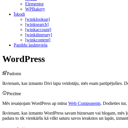
Elementor
WPBakery
Īskodi
[winklookup]
[winksearch]
[winkaccount]
[winkitinerary]
[winkcontent]
Papildu lasāmviela
WordPress
Padoms
Ikvienam, kas izmanto Divi lapu veidotāju, mēs esam parūpējušies. 
Piezīme
Mēs iesaiņojam WordPress ap mūsu
Web Components
. Dodieties tur
Ikvienam, kas izmanto WordPress savam biznesam vai blogam, mēs ļ
padara to tik vienkāršu kā vilkt saturu savos ierakstos un lapās, izman