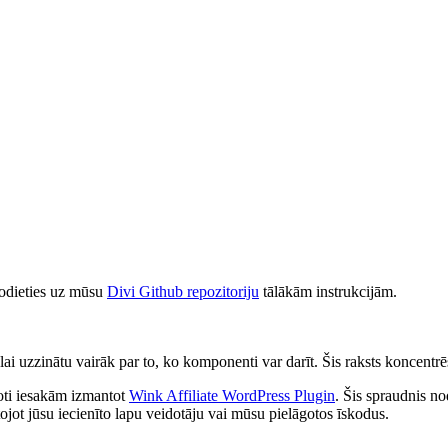
Dodieties uz mūsu
Divi Github repozitoriju
tālākām instrukcijām.
, lai uzzinātu vairāk par to, ko komponenti var darīt. Šis raksts koncentr
oti iesakām izmantot
Wink Affiliate WordPress Plugin
. Šis spraudnis no
tojot jūsu iecienīto lapu veidotāju vai mūsu pielāgotos īskodus.