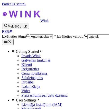
Pāriet uz saturu
Wink
Meklēt
Ctrl
K
RSS
Izvēlieties tēmu
Izvēlieties valodu
Getting Started
Ievads Wink
Galvenās funkcijas
Klienti
Reģistrēties
Cenu noteikšana
Salīdzinājums
Drošība
Lokalizācija
Vides
Pieprasījums par datu dzēšanu
User Settings
Lietotāja iestatījumi (IAM)
Mainīt paroli