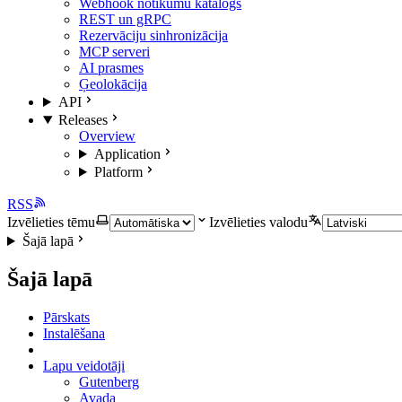
Webhook notikumu katalogs
REST un gRPC
Rezervāciju sinhronizācija
MCP serveri
AI prasmes
Ģeolokācija
API
Releases
Overview
Application
Platform
RSS
Izvēlieties tēmu
Izvēlieties valodu
Šajā lapā
Šajā lapā
Pārskats
Instalēšana
Lapu veidotāji
Gutenberg
Avada