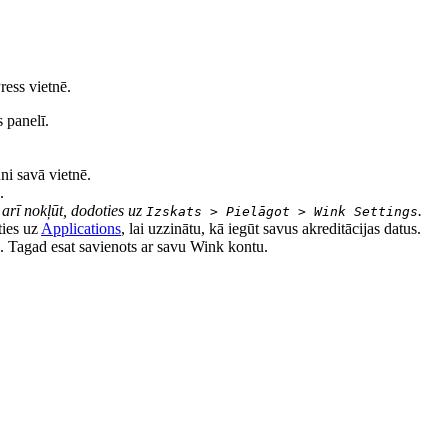
ess vietnē.
 panelī.
dni savā vietnē.
.
 arī nokļūt, dodoties uz
.
Izskats > Pielāgot > Wink Settings
ties uz
Applications
, lai uzzinātu, kā iegūt savus akreditācijas datus.
. Tagad esat savienots ar savu Wink kontu.