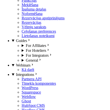
Funkcijas
Meklēšana
Īpašuma detaļas
Noformēšana
Rezervācijas apstiprinājums
Rezervācijas
Vēlmju saraksts
Ceļošanas preferences
Lietošanas noteikumi
Guides
For Affiliates
For Hoteliers
For Integrators
General
Webinars
Kā darīt
Integrations
Partnera API
Tīmekļa komponentes
WordPress
Squarespace
Webflow
Ghost
HubSpot CMS
Headless CMS