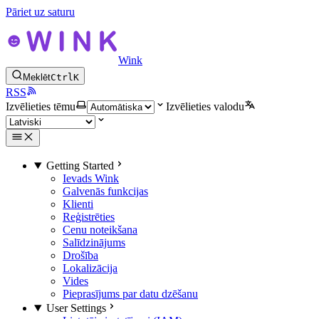
Pāriet uz saturu
Wink
Meklēt
Ctrl
K
RSS
Izvēlieties tēmu
Izvēlieties valodu
Getting Started
Ievads Wink
Galvenās funkcijas
Klienti
Reģistrēties
Cenu noteikšana
Salīdzinājums
Drošība
Lokalizācija
Vides
Pieprasījums par datu dzēšanu
User Settings