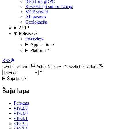
REST un gRPC
Rezervāciju sinhronizācija
MCP serveri
AI prasmes
Ģeolokācija
API
Releases
Overview
Application
Platform
RSS
Izvēlieties tēmu
Izvēlieties valodu
Šajā lapā
Šajā lapā
Pārskats
v19.2.8
v19.3.0
v19.3.1
v19.3.2
v19.3.3