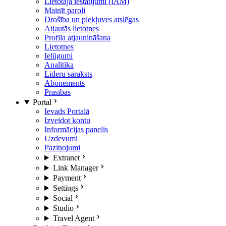
Lietotāja iestatījumi (IAM)
Mainīt paroli
Drošība un piekļuves atslēgas
Atļautās lietotnes
Profila atjaunināšana
Lietotnes
Ielūgumi
Analītika
Līderu saraksts
Abonements
Prasības
Portal
Ievads Portalā
Izveidot kontu
Informācijas panelis
Uzdevumi
Paziņojumi
Extranet
Link Manager
Payment
Settings
Social
Studio
Travel Agent