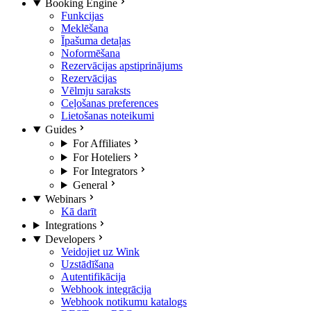
Booking Engine
Funkcijas
Meklēšana
Īpašuma detaļas
Noformēšana
Rezervācijas apstiprinājums
Rezervācijas
Vēlmju saraksts
Ceļošanas preferences
Lietošanas noteikumi
Guides
For Affiliates
For Hoteliers
For Integrators
General
Webinars
Kā darīt
Integrations
Developers
Veidojiet uz Wink
Uzstādīšana
Autentifikācija
Webhook integrācija
Webhook notikumu katalogs