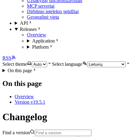
Užsakymų sinchronizavimas
MCP serveriai
Dirbtinio intelekto įgūdžiai
Geografinė vieta
API
Releases
Overview
Application
Platform
RSS
Select theme
Select language
On this page
On this page
Overview
Version v19.5.1
Changelog
Find a version