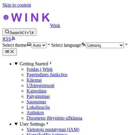
Skip to content
Wink
Search
Ctrl
K
RSS
Select theme
Select language
Getting Started
Įvadas į Wink
Pagrindinės funkcijos
Klientai
Užsiregistruoti
Kainodara
Palyginimas
Saugumas
Lokalizacija
Aplinkos
Duomenų ištrynimo užklausa
User Settings
Vartotojo nustatymai (IAM)
Slaptažodžio keitimas