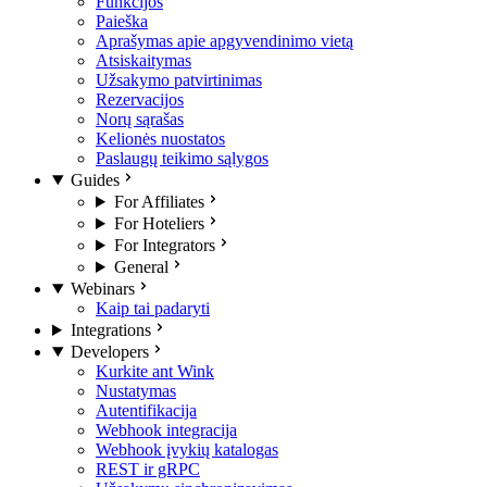
Funkcijos
Paieška
Aprašymas apie apgyvendinimo vietą
Atsiskaitymas
Užsakymo patvirtinimas
Rezervacijos
Norų sąrašas
Kelionės nuostatos
Paslaugų teikimo sąlygos
Guides
For Affiliates
For Hoteliers
For Integrators
General
Webinars
Kaip tai padaryti
Integrations
Developers
Kurkite ant Wink
Nustatymas
Autentifikacija
Webhook integracija
Webhook įvykių katalogas
REST ir gRPC