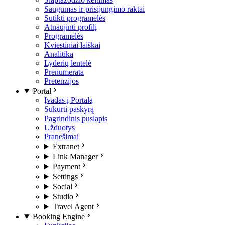
Saugumas ir prisijungimo raktai
Sutikti programėlės
Atnaujinti profilį
Programėlės
Kviestiniai laiškai
Analitika
Lyderių lentelė
Prenumerata
Pretenzijos
Portal
Įvadas į Portalą
Sukurti paskyrą
Pagrindinis puslapis
Užduotys
Pranešimai
Extranet
Link Manager
Payment
Settings
Social
Studio
Travel Agent
Booking Engine