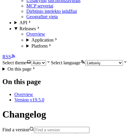
Užsakymų sinchronizavimas
MCP serveriai
Dirbtinio intelekto įgūdžiai
Geografinė vieta
API
Releases
Overview
Application
Platform
RSS
Select theme
Select language
On this page
On this page
Overview
Version v19.5.0
Changelog
Find a version