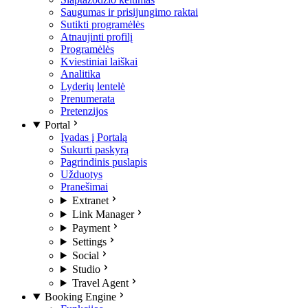
Saugumas ir prisijungimo raktai
Sutikti programėlės
Atnaujinti profilį
Programėlės
Kviestiniai laiškai
Analitika
Lyderių lentelė
Prenumerata
Pretenzijos
Portal
Įvadas į Portalą
Sukurti paskyrą
Pagrindinis puslapis
Užduotys
Pranešimai
Extranet
Link Manager
Payment
Settings
Social
Studio
Travel Agent
Booking Engine