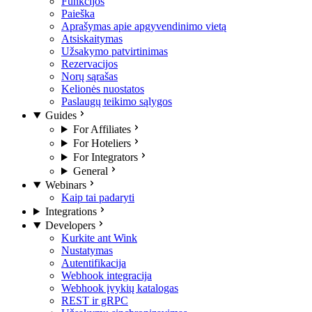
Funkcijos
Paieška
Aprašymas apie apgyvendinimo vietą
Atsiskaitymas
Užsakymo patvirtinimas
Rezervacijos
Norų sąrašas
Kelionės nuostatos
Paslaugų teikimo sąlygos
Guides
For Affiliates
For Hoteliers
For Integrators
General
Webinars
Kaip tai padaryti
Integrations
Developers
Kurkite ant Wink
Nustatymas
Autentifikacija
Webhook integracija
Webhook įvykių katalogas
REST ir gRPC