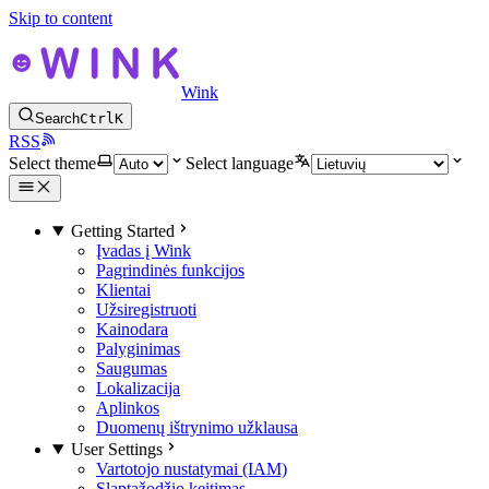
Skip to content
Wink
Search
Ctrl
K
RSS
Select theme
Select language
Getting Started
Įvadas į Wink
Pagrindinės funkcijos
Klientai
Užsiregistruoti
Kainodara
Palyginimas
Saugumas
Lokalizacija
Aplinkos
Duomenų ištrynimo užklausa
User Settings
Vartotojo nustatymai (IAM)
Slaptažodžio keitimas