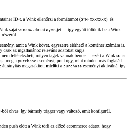
tainer ID-t, a Wink ellenőrzi a formátumot (
), és
GTM-XXXXXXX
Wink saját
-jét — így együtt töltődik be a Wink
window.dataLayer
 részéről.
esemény, amit a Wink követ, egyszerre elérhető a konténer számára is.
 csak az ingatlanához releváns adatokat kapja.
em feltételezheti, milyen tagek vannak benne — ezért a Wink soha
apja meg a
eseményt, pont úgy, mint minden más foglalási
purchase
z átirányítás megszakított
mielőtt
a
eseményt aktiválná, így
purchase
-ből olvas, így bármely trigger vagy változó, amit konfigurál,
r
den push előtt a Wink törli az előző ecommerce adatot, hogy