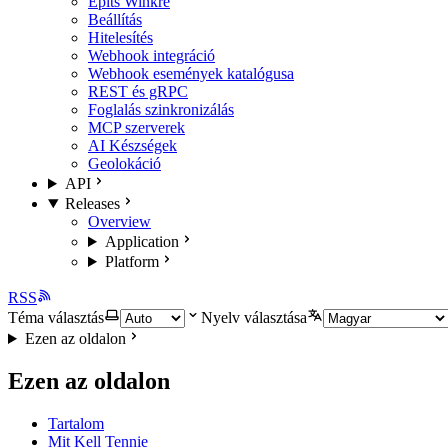
Építs Winkre
Beállítás
Hitelesítés
Webhook integráció
Webhook események katalógusa
REST és gRPC
Foglalás szinkronizálás
MCP szerverek
AI Készségek
Geolokáció
API
Releases
Overview
Application
Platform
RSS
Téma választás
Nyelv választása
Ezen az oldalon
Ezen az oldalon
Tartalom
Mit Kell Tennie