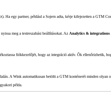
). Ha egy partner, például a Sojern adta, kérje kifejezetten a GTM Con
XX
és nyissa meg a testreszabási beállításokat. Az
Analytics & integrations
ájékoztassa fiókkezelőjét, hogy az integráció aktív. Ők ellenőrizhetik,
dalán. A Wink automatikusan betölti a GTM konténerét minden olyan old
yakori példa.