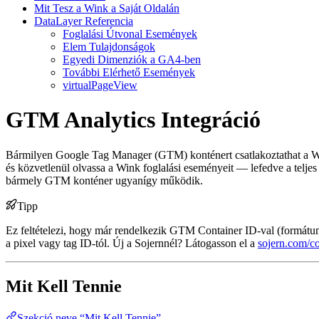
Mit Tesz a Wink a Saját Oldalán
DataLayer Referencia
Foglalási Útvonal Események
Elem Tulajdonságok
Egyedi Dimenziók a GA4-ben
További Elérhető Események
virtualPageView
GTM Analytics Integráció
Bármilyen Google Tag Manager (GTM) konténert csatlakoztathat a W
és közvetlenül olvassa a Wink foglalási eseményeit — lefedve a teljes 
bármely GTM konténer ugyanígy működik.
Tipp
Ez feltételezi, hogy már rendelkezik GTM Container ID-val (formát
a pixel vagy tag ID-tól. Új a Sojernnél? Látogasson el a
sojern.com/co
Mit Kell Tennie
Szekció neve “Mit Kell Tennie”