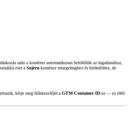
satlakozás után a konténer automatikusan betöltődik az ingatlanához,
sználási eset a
Sojern
konténer retargetinghez és hirdetéshez, de
zármazik, kérje meg fiókkezelőjét a
GTM Container ID
-ra — ez eltér