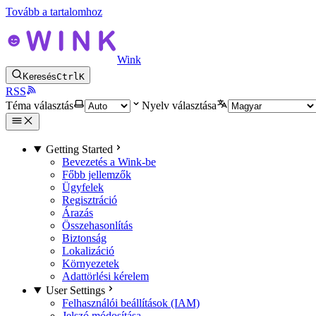
Tovább a tartalomhoz
Wink
Keresés
Ctrl
K
RSS
Téma választás
Nyelv választása
Getting Started
Bevezetés a Wink-be
Főbb jellemzők
Ügyfelek
Regisztráció
Árazás
Összehasonlítás
Biztonság
Lokalizáció
Környezetek
Adattörlési kérelem
User Settings
Felhasználói beállítások (IAM)
Jelszó módosítása