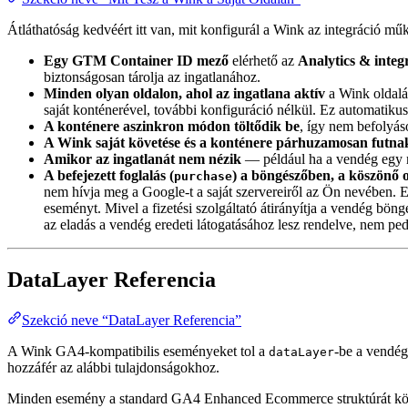
Átláthatóság kedvéért itt van, mit konfigurál a Wink az integráció m
Egy GTM Container ID mező
elérhető az
Analytics & integ
biztonságosan tárolja az ingatlanához.
Minden olyan oldalon, ahol az ingatlana aktív
a Wink oldalá
saját konténerével, további konfiguráció nélkül. Ez automatiku
A konténere aszinkron módon töltődik be
, így nem befolyáso
A Wink saját követése és a konténere párhuzamosan futna
Amikor az ingatlanát nem nézik
— például ha a vendég egy má
A befejezett foglalás (
) a böngészőben, a köszönő o
purchase
nem hívja meg a Google-t a saját szervereiről az Ön nevében. 
eseményt. Mivel a fizetési szolgáltató átirányítja a vendég bön
az eladás a vendég eredeti látogatásához lesz rendelve, nem p
DataLayer Referencia
Szekció neve “DataLayer Referencia”
A Wink GA4-kompatibilis eseményeket tol a
-be a vendé
dataLayer
hozzáfér az alábbi tulajdonságokhoz.
Minden esemény a standard GA4 Enhanced Ecommerce struktúrát köve