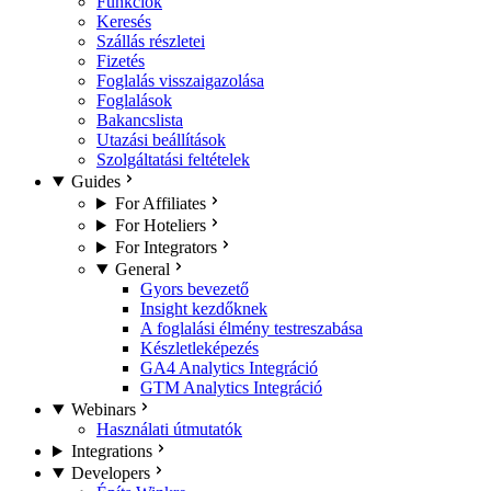
Funkciók
Keresés
Szállás részletei
Fizetés
Foglalás visszaigazolása
Foglalások
Bakancslista
Utazási beállítások
Szolgáltatási feltételek
Guides
For Affiliates
For Hoteliers
For Integrators
General
Gyors bevezető
Insight kezdőknek
A foglalási élmény testreszabása
Készletleképezés
GA4 Analytics Integráció
GTM Analytics Integráció
Webinars
Használati útmutatók
Integrations
Developers