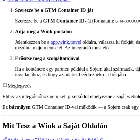
Szerezze be a GTM Container ID-ját
Szerezze be a
GTM Container ID
-ját (formátum:
GTM-XXXXX
Adja meg a Wink portálon
Jelentkezzen be a
app.wink.travel
oldalra, válassza ki fiókját, 
mezőbe, majd mentse el. Az integráció most élő.
Erősítse meg a szolgáltatójával
Ha a konténere egy partner, például a Sojern által származik, t
ingatlanához, és hogy az adatok beérkeznek-e a fiókjába.
Megjegyzés
Ehhez az integrációhoz nem kell pixelkódot elhelyeznie a saját webol
Ez
bármilyen
GTM Container ID-val működik — a Sojern csak egy g
Mit Tesz a Wink a Saját Oldalán
Szekció neve “Mit Tesz a Wink a Saját Oldalán”