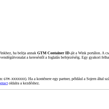
inkhez, ha beírja annak
GTM Container ID
-ját a Wink portálon. A c
vendégútvonalat a kereséstől a foglalás befejezéséig. Egy gyakori felha
um:
). Ha a konténere egy partner, például a Sojern által s
GTM-XXXXXXX
ntact
oldalra a kezdéshez.