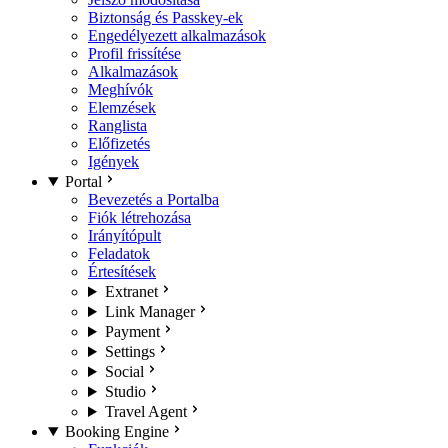
Biztonság és Passkey-ek
Engedélyezett alkalmazások
Profil frissítése
Alkalmazások
Meghívók
Elemzések
Ranglista
Előfizetés
Igények
Portal
Bevezetés a Portalba
Fiók létrehozása
Irányítópult
Feladatok
Értesítések
Extranet
Link Manager
Payment
Settings
Social
Studio
Travel Agent
Booking Engine