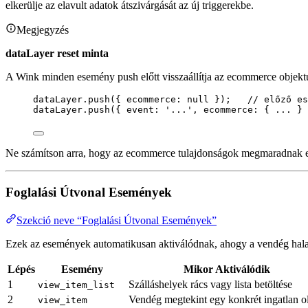
elkerülje az elavult adatok átszivárgását az új triggerekbe.
Megjegyzés
dataLayer reset minta
A Wink minden esemény push előtt visszaállítja az ecommerce objekt
dataLayer
.
push
({ ecommerce: 
null
 });   
// előző es
dataLayer
.
push
({ event: 
'
...
'
, ecommerce: { 
...
 } 
Ne számítson arra, hogy az ecommerce tulajdonságok megmaradnak e
Foglalási Útvonal Események
Szekció neve “Foglalási Útvonal Események”
Ezek az események automatikusan aktiválódnak, ahogy a vendég halad 
Lépés
Esemény
Mikor Aktiválódik
1
Szálláshelyek rács vagy lista betöltése
view_item_list
2
Vendég megtekint egy konkrét ingatlan ol
view_item