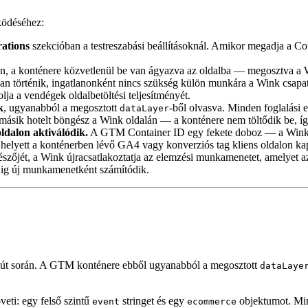
űködéséhez:
rations
szekcióban a testreszabási beállításoknál. Amikor megadja a Con
n, a konténere közvetlenül be van ágyazva az oldalba — megosztva a 
san történik, ingatlanonként nincs szükség külön munkára a Wink csapat
lja a vendégek oldalbetöltési teljesítményét.
k
, ugyanabból a megosztott
-ből olvasva. Minden foglalási 
dataLayer
sik hotelt böngész a Wink oldalán — a konténere nem töltődik be, így
ldalon aktiválódik.
A GTM Container ID egy fekete doboz — a Wink n
Ehelyett a konténerben lévő GA4 vagy konverziós tag kliens oldalon k
gészőjét, a Wink újracsatlakoztatja az elemzési munkamenetet, amelyet a
edig új munkamenetként számítódik.
gút során. A GTM konténere ebből ugyanabból a megosztott
dataLaye
ti: egy felső szintű
stringet és egy
objektumot. Min
event
ecommerce