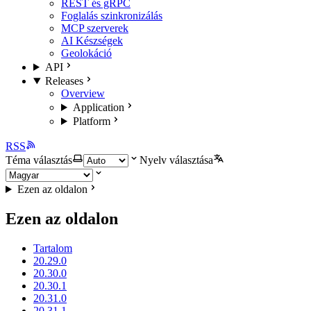
REST és gRPC
Foglalás szinkronizálás
MCP szerverek
AI Készségek
Geolokáció
API
Releases
Overview
Application
Platform
RSS
Téma választás
Nyelv választása
Ezen az oldalon
Ezen az oldalon
Tartalom
20.29.0
20.30.0
20.30.1
20.31.0
20.31.1