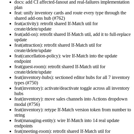
docs: add CI affected-fanout and real-failures implementation
plan
feat: unify inventory cards and route every type through the
shared add-ons hub (#762)
feat(activity): retrofit shared If-Match util for
create/delete/update
feat(add-on): retrofit shared If-Match util, add it to full-replace
update
feat(attraction): retrofit shared If-Match util for
create/delete/update
feat(cancellation-policy): wire If-Match into the update
endpoint
feat(guest-room): retrofit shared If-Match util for
create/delete/update
feat(inventory-hubs): sectioned editor hubs for all 7 inventory
types (#750)
feat(inventory): activate/deactivate toggle across all inventory
hubs
feat(inventory): move sales channels into Actions dropdown
modal (#756)
feat(inventory): retype If-Match version token from number to
string
feat(managing-entity): wire If-Match into 14 real update
endpoints
feat(meeting-room): retrofit shared If-Match util for