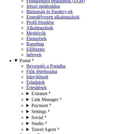
Felhasználói beállítások (IAM)
Jelszó módosítása
Biztonság és Passkey-ek
Engedélyezett alkalmazások
Profil frissítése
Alkalmazások
Meghívók
Elemzések
Ranglista
Előfizetés
Igények
Portal
Bevezetés a Portalba
Fiók létrehozása
Irányítópult
Feladatok
Értesítések
Extranet
Link Manager
Payment
Settings
Social
Studio
Travel Agent