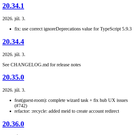
20.34.1
2026. júl. 3.
fix: use correct ignoreDeprecations value for TypeScript 5.9.3
20.34.4
2026. júl. 3.
See CHANGELOG.md for release notes
20.35.0
2026. júl. 3.
feat(guest-room): complete wizard task + fix hub UX issues
(#742)
refactor: :recycle: added meid to create account redirect
20.36.0