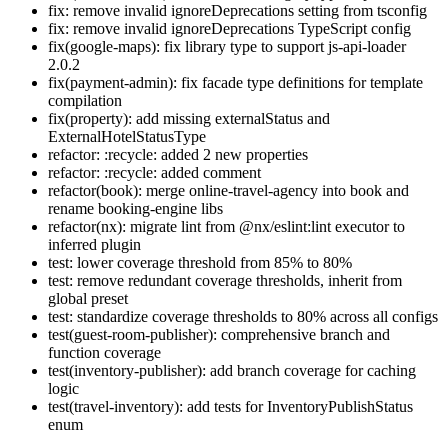
fix: remove invalid ignoreDeprecations setting from tsconfig
fix: remove invalid ignoreDeprecations TypeScript config
fix(google-maps): fix library type to support js-api-loader
2.0.2
fix(payment-admin): fix facade type definitions for template
compilation
fix(property): add missing externalStatus and
ExternalHotelStatusType
refactor: :recycle: added 2 new properties
refactor: :recycle: added comment
refactor(book): merge online-travel-agency into book and
rename booking-engine libs
refactor(nx): migrate lint from @nx/eslint:lint executor to
inferred plugin
test: lower coverage threshold from 85% to 80%
test: remove redundant coverage thresholds, inherit from
global preset
test: standardize coverage thresholds to 80% across all configs
test(guest-room-publisher): comprehensive branch and
function coverage
test(inventory-publisher): add branch coverage for caching
logic
test(travel-inventory): add tests for InventoryPublishStatus
enum