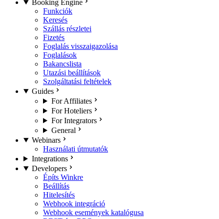
Booking Engine
Funkciók
Keresés
Szállás részletei
Fizetés
Foglalás visszaigazolása
Foglalások
Bakancslista
Utazási beállítások
Szolgáltatási feltételek
Guides
For Affiliates
For Hoteliers
For Integrators
General
Webinars
Használati útmutatók
Integrations
Developers
Építs Winkre
Beállítás
Hitelesítés
Webhook integráció
Webhook események katalógusa