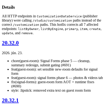
Details
All HTTP endpoints in
(publisher
CustomizationDataService
library) were calling
paths instead of the
/studio/customization
correct
paths. This hotfix corrects all 7 affected
/customization
endpoints:
,
,
,
,
,
listByOwner
listByEngine
primary
item
create
, and
.
update
remove
20.32.0
2026. jún. 23.
chore(guest-room): Signal Forms phase 5 — cleanup,
summary redesign, submit gating (#691)
feat(guest-room): set sensible new-room defaults for signal
form
feat(guest-room): signal forms phase 6 — photos & videos tab
fix(signal-forms): guest-room form AOT + runtime fixes
(#690)
style: :lipstick: removed extra text on guest room form
20.32.1