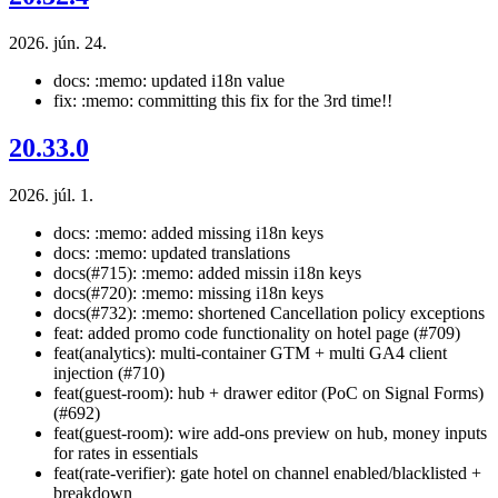
2026. jún. 24.
docs: :memo: updated i18n value
fix: :memo: committing this fix for the 3rd time!!
20.33.0
2026. júl. 1.
docs: :memo: added missing i18n keys
docs: :memo: updated translations
docs(#715): :memo: added missin i18n keys
docs(#720): :memo: missing i18n keys
docs(#732): :memo: shortened Cancellation policy exceptions
feat: added promo code functionality on hotel page (#709)
feat(analytics): multi-container GTM + multi GA4 client
injection (#710)
feat(guest-room): hub + drawer editor (PoC on Signal Forms)
(#692)
feat(guest-room): wire add-ons preview on hub, money inputs
for rates in essentials
feat(rate-verifier): gate hotel on channel enabled/blacklisted +
breakdown