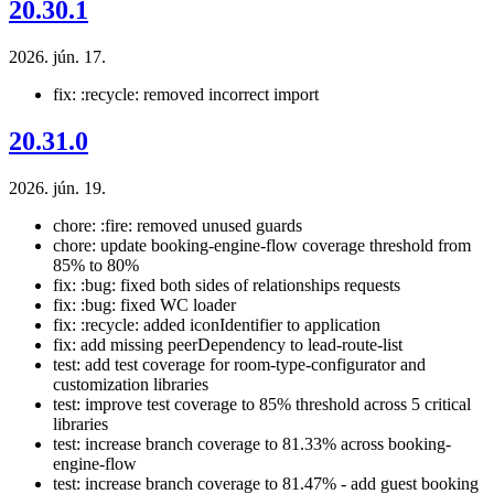
20.30.1
2026. jún. 17.
fix: :recycle: removed incorrect import
20.31.0
2026. jún. 19.
chore: :fire: removed unused guards
chore: update booking-engine-flow coverage threshold from
85% to 80%
fix: :bug: fixed both sides of relationships requests
fix: :bug: fixed WC loader
fix: :recycle: added iconIdentifier to application
fix: add missing peerDependency to lead-route-list
test: add test coverage for room-type-configurator and
customization libraries
test: improve test coverage to 85% threshold across 5 critical
libraries
test: increase branch coverage to 81.33% across booking-
engine-flow
test: increase branch coverage to 81.47% - add guest booking