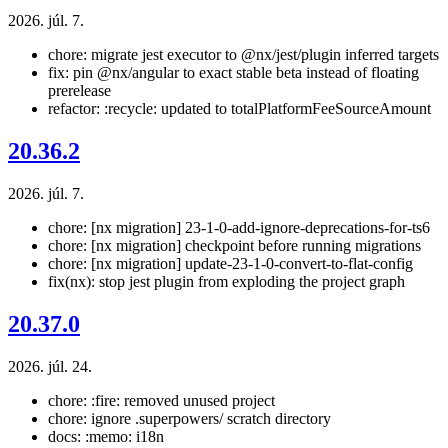
2026. júl. 7.
chore: migrate jest executor to @nx/jest/plugin inferred targets
fix: pin @nx/angular to exact stable beta instead of floating
prerelease
refactor: :recycle: updated to totalPlatformFeeSourceAmount
20.36.2
2026. júl. 7.
chore: [nx migration] 23-1-0-add-ignore-deprecations-for-ts6
chore: [nx migration] checkpoint before running migrations
chore: [nx migration] update-23-1-0-convert-to-flat-config
fix(nx): stop jest plugin from exploding the project graph
20.37.0
2026. júl. 24.
chore: :fire: removed unused project
chore: ignore .superpowers/ scratch directory
docs: :memo: i18n