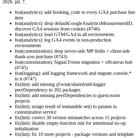
2026. júl. 7.
feat(analytics): add booking_code to every GA4 purchase line
item
feat(analytics): drop defaultGoogleAnalyticsMeasurementID,
discover GA4 sessions from cookies (#746)
feat(analytics): load GTM/GA4 in all environments
feat(analytics): log GA4 events in non-production
environments
feat(customization): drop server-side MP fields + client-side
thank-you purchase (#743)
feat(customization): Signal Forms migration + offcanvas hub
(#745)
feat(logging): add logging framework and migrate console.*
to it (#747)
fix(lint): add missing @wink/shared/util-logger
peerDependency to 392 packages
fix(lint): add missing peerDependencies to guest-room
projects
fix(lint): assign result of immutable set() to params in
customization service
fix(lint): correct 30 version mismatches across 11 projects
fix(lint): disable empty-function rule for intentional no-op
initialization
fix(lint): fix 10 more projects - package versions and template