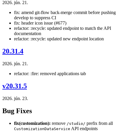
2026. jún. 21.
fix: amend git-flow back-merge commit before pushing
develop to suppress CI
fix: header icon issue (#677)
refactor: :recycle: updated endpoint to match the API
documentation
refactor: :recycle: updated new endpoint location
20.31.4
2026. jún. 21.
refactor: :fire: removed applications tab
v20.31.5
2026. jún. 23.
Bug Fixes
fix(customization):
remove
prefix from all
/studio/
API endpoints
CustomizationDataService