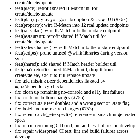
create/delete/update
feat(place): retrofit shared If-Match util for
create/delete/update
feat(plan): pay-as-you-go subscription & usage UI (#767)
feat(property): wire If-Match into 12 real update endpoints
feat(rate-plan): wire If-Match into the update endpoint
feat(restaurant): retrofit shared If-Match util for
create/delete/update
feat(sales-channel): wire If-Match into the update endpoint
feat(scripts): prune unused @wink libraries during version
sync
feat(shared): add shared If-Match header builder util
feat(spa): retrofit shared If-Match util, drop it from
create/delete, add it to full-replace update
fix: add missing peer dependencies flagged by
@nx/dependency-checks
fix: clean up remaining no-console and a11y lint failures
fix: continue button changes (#765)
fix: correct stale test doubles and a wrong section-state flag
fix: hotel and room card changes (#753)
fix: repair catch(_e)/expect(e) reference mismatch in generated
specs
fix: repair remaining CI build, lint and test failures on develop
fix: repair widespread CI test, lint and build failures across
develop