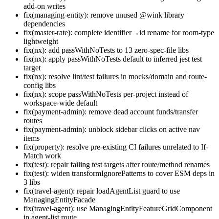
add-on writes
fix(managing-entity): remove unused @wink library
dependencies
fix(master-rate): complete identifier→id rename for room-type
lightweight
fix(nx): add passWithNoTests to 13 zero-spec-file libs
fix(nx): apply passWithNoTests default to inferred jest test
target
fix(nx): resolve lint/test failures in mocks/domain and route-
config libs
fix(nx): scope passWithNoTests per-project instead of
workspace-wide default
fix(payment-admin): remove dead account funds/transfer
routes
fix(payment-admin): unblock sidebar clicks on active nav
items
fix(property): resolve pre-existing CI failures unrelated to If-
Match work
fix(test): repair failing test targets after route/method renames
fix(test): widen transformIgnorePatterns to cover ESM deps in
3 libs
fix(travel-agent): repair loadAgentList guard to use
ManagingEntityFacade
fix(travel-agent): use ManagingEntityFeatureGridComponent
in agent-list route