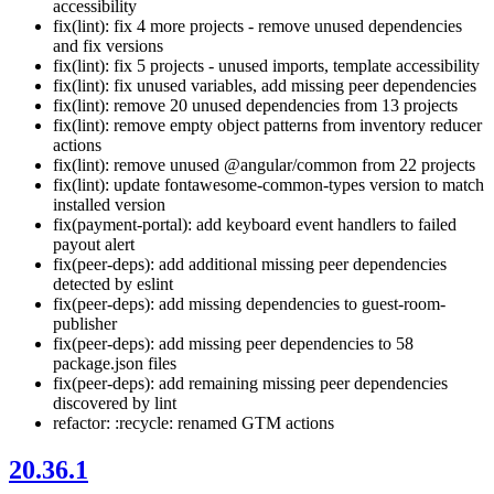
accessibility
fix(lint): fix 4 more projects - remove unused dependencies
and fix versions
fix(lint): fix 5 projects - unused imports, template accessibility
fix(lint): fix unused variables, add missing peer dependencies
fix(lint): remove 20 unused dependencies from 13 projects
fix(lint): remove empty object patterns from inventory reducer
actions
fix(lint): remove unused @angular/common from 22 projects
fix(lint): update fontawesome-common-types version to match
installed version
fix(payment-portal): add keyboard event handlers to failed
payout alert
fix(peer-deps): add additional missing peer dependencies
detected by eslint
fix(peer-deps): add missing dependencies to guest-room-
publisher
fix(peer-deps): add missing peer dependencies to 58
package.json files
fix(peer-deps): add remaining missing peer dependencies
discovered by lint
refactor: :recycle: renamed GTM actions
20.36.1