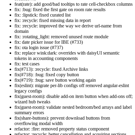
feat(rate): add good/bad tooltips to rate cell-checkbox columns
fix: :bug: fixed the first gate on room rate results
fix: :lipstick: fixed curated list
fix: :recycle: fixed missing data in report
fix: :recycle: improved the way we derive url-name from
domain
fix: :rotating_light: removed unused route module
fix: date picker issue for IBE (#733)
fix: ota login issue (#737)
fix: replace wink:dark: overrides with daisyUI semantic
tokens in accounting components
fix: test cases
fix(#713): :recycle: fixed Archive links
fix(#718): :bug: fixed copy button
fix(#719): :bug: save button working again
fix(eslint): migrate per-lib configs off removed angular-eslint
legacy configs
fix(guest-room): disable add-on item button when add-ons off;
wizard hub tweaks
fix(guest-room): validate nested bedroom/bed arrays and label
summary errors
fix(share-buttons): prevent download buttons from
overflowing modal width
refactor: :fire: removed property status component
refactor: :recycle: better cancellation and acquiring sections