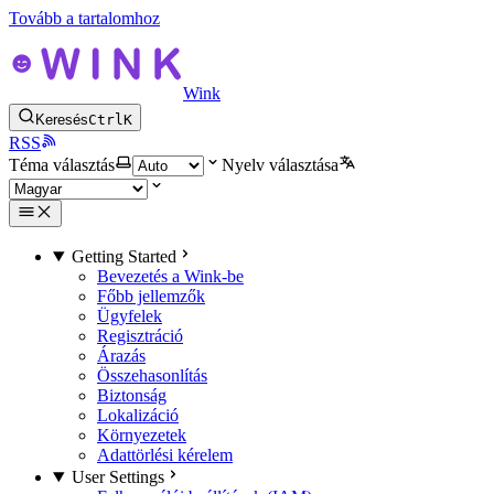
Tovább a tartalomhoz
Wink
Keresés
Ctrl
K
RSS
Téma választás
Nyelv választása
Getting Started
Bevezetés a Wink-be
Főbb jellemzők
Ügyfelek
Regisztráció
Árazás
Összehasonlítás
Biztonság
Lokalizáció
Környezetek
Adattörlési kérelem
User Settings