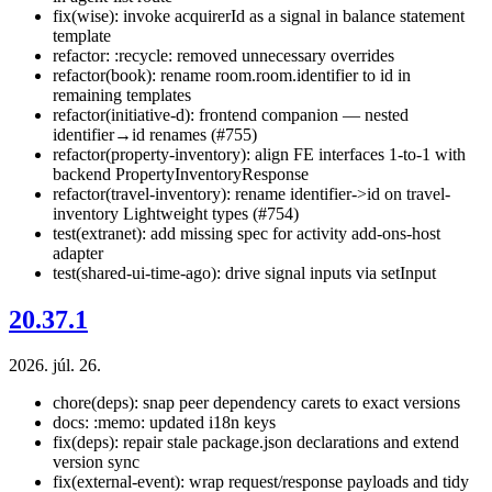
fix(wise): invoke acquirerId as a signal in balance statement
template
refactor: :recycle: removed unnecessary overrides
refactor(book): rename room.room.identifier to id in
remaining templates
refactor(initiative-d): frontend companion — nested
identifier→id renames (#755)
refactor(property-inventory): align FE interfaces 1-to-1 with
backend PropertyInventoryResponse
refactor(travel-inventory): rename identifier->id on travel-
inventory Lightweight types (#754)
test(extranet): add missing spec for activity add-ons-host
adapter
test(shared-ui-time-ago): drive signal inputs via setInput
20.37.1
2026. júl. 26.
chore(deps): snap peer dependency carets to exact versions
docs: :memo: updated i18n keys
fix(deps): repair stale package.json declarations and extend
version sync
fix(external-event): wrap request/response payloads and tidy