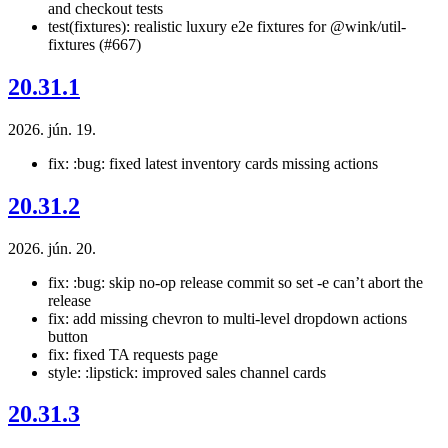
and checkout tests
test(fixtures): realistic luxury e2e fixtures for @wink/util-
fixtures (#667)
20.31.1
2026. jún. 19.
fix: :bug: fixed latest inventory cards missing actions
20.31.2
2026. jún. 20.
fix: :bug: skip no-op release commit so set -e can’t abort the
release
fix: add missing chevron to multi-level dropdown actions
button
fix: fixed TA requests page
style: :lipstick: improved sales channel cards
20.31.3