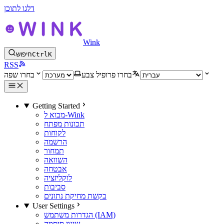
דלגו לתוכן
Wink
K
Ctrl
חיפוש
RSS
בחרו פרופיל צבע
בחרו שפה
Getting Started
מבוא ל-Wink
תכונות מפתח
לקוחות
הרשמה
תמחור
השוואה
אבטחה
לוקליזציה
סביבות
בקשת מחיקת נתונים
User Settings
הגדרות משתמש (IAM)
שינוי סיסמה