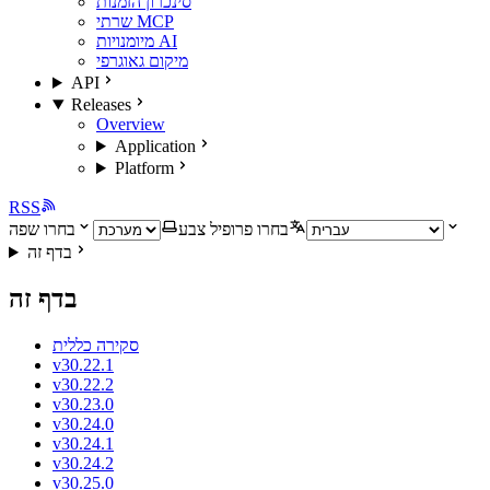
סינכרון הזמנות
שרתי MCP
מיומנויות AI
מיקום גאוגרפי
API
Releases
Overview
Application
Platform
RSS
בחרו פרופיל צבע
בחרו שפה
בדף זה
בדף זה
סקירה כללית
v30.22.1
v30.22.2
v30.23.0
v30.24.0
v30.24.1
v30.24.2
v30.25.0