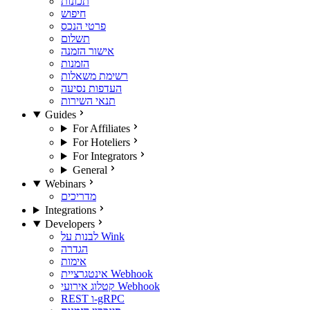
תכונות
חיפוש
פרטי הנכס
תשלום
אישור הזמנה
הזמנות
רשימת משאלות
העדפות נסיעה
תנאי השירות
Guides
For Affiliates
For Hoteliers
For Integrators
General
Webinars
מדריכים
Integrations
Developers
לבנות על Wink
הגדרה
אימות
אינטגרציית Webhook
קטלוג אירועי Webhook
REST ו-gRPC