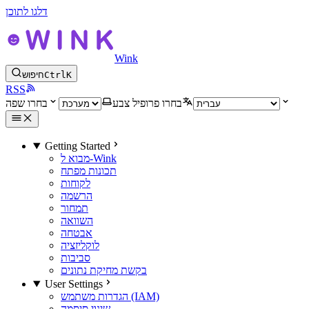
דלגו לתוכן
Wink
K
Ctrl
חיפוש
RSS
בחרו פרופיל צבע
בחרו שפה
Getting Started
מבוא ל-Wink
תכונות מפתח
לקוחות
הרשמה
תמחור
השוואה
אבטחה
לוקליזציה
סביבות
בקשת מחיקת נתונים
User Settings
הגדרות משתמש (IAM)
שינוי סיסמה