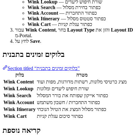
— שורת חיפוש ליעדים
Wink Lookup
— כפתור בחירת מסלול
Wink Search
— כפתור התחברות
Wink Account
— כפתור סטטוס מסלול
Wink Itinerary
— כפתור עגלת קניות
Wink Cart
Layout ID
והזן את
Layout Type
, בחר
Wink Content
עבור
מ-Portal.
.
Save
לחץ על
בלוקים זמינים בתבנית
Section titled “בלוקים זמינים בתבנית”
מטרה
בלוק
מציג כרטיסי מלונות, רשתות מדורגות, מפות ועוד
Wink Content
שורת חיפוש ליעדים ומלונות
Wink Lookup
כפתור אייקון שפותח את בורר המסלול
Wink Search
כפתור התחברות / חשבון משתמש
Wink Account
כפתור מסלול המציג את הטיול הנוכחי
Wink Itinerary
כפתור סיכום עגלת קניות
Wink Cart
קריאה נוספת