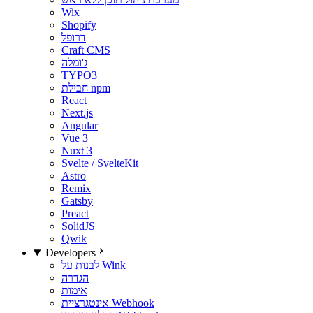
Wix
Shopify
דרופל
Craft CMS
ג'ומלה
TYPO3
חבילת npm
React
Next.js
Angular
Vue 3
Nuxt 3
Svelte / SvelteKit
Astro
Remix
Gatsby
Preact
SolidJS
Qwik
Developers
לבנות על Wink
הגדרה
אימות
אינטגרציית Webhook