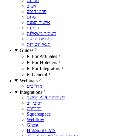
תכונות
חיפוש
פרטי הנכס
תשלום
אישור הזמנה
הזמנות
רשימת משאלות
העדפות נסיעה
תנאי השירות
Guides
For Affiliates
For Hoteliers
For Integrators
General
Webinars
מדריכים
Integrations
ממשק API לשותפים
רכיבי ווב
וורדפרס
Squarespace
Webflow
Ghost
HubSpot CMS
מערכת ניהול תוכן ללא ראש