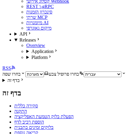
קטלוג אירועי Webhook
REST ו-gRPC
סינכרון הזמנות
שרתי MCP
מיומנויות AI
מיקום גאוגרפי
API
Releases
Overview
Application
Platform
RSS
בחרו פרופיל צבע
בחרו שפה
בדף זה
בדף זה
סקירה כללית
התקנה
הפעלת בלוק הטמעת האפליקציה
הוספת רכיב לדף
בלוקים זמינים בתבנית
קריאה נוספת