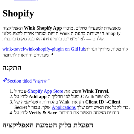
Shopify
מאפשרת למפעילי טיולים, מוכרי
Wink Shopify App
האפליקציה
חוויות וסוחרי אירוח להציג מלאי Wink חי ישירות בחנות ה-Shopify
שלהם — לצד מוצרים, בדפי נחיתה או בכל מקום בתבנית.
קוד מקור, מדריך הגדרת
wink-travel/wink-shopify-plugin on GitHub
מפתחים והוראות לתרומה.
התקנה
Section titled “התקנה”
.
Wink Travel
וחפש את
Shopify App Store
עבור ל-
ופעל לפי תהליך ה-OAuth לאישור.
Add app
לחץ על
Client
ו-
Client ID
בהגדרות האפליקציה של Wink, הזן את
כדי לקבל את האישורים שלך.
Applications
שלך. עבור ל-
Secret
. הודעת הצלחה תאשר את החיבור.
Verify & Save
לחץ על
הפעלת בלוק הטמעת האפליקציה