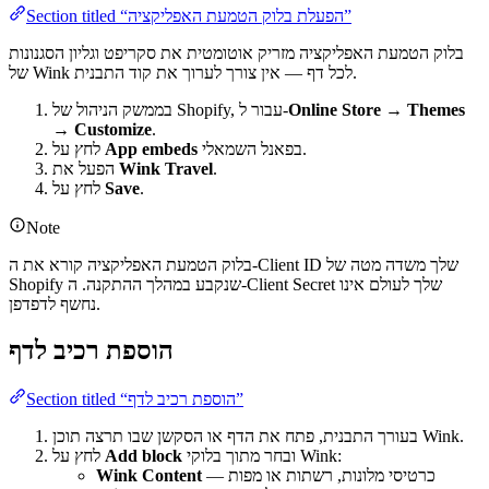
Section titled “הפעלת בלוק הטמעת האפליקציה”
בלוק הטמעת האפליקציה מזריק אוטומטית את סקריפט וגליון הסגנונות
של Wink לכל דף — אין צורך לערוך את קוד התבנית.
Online Store → Themes
בממשק הניהול של Shopify, עבור ל-
→ Customize
.
בפאנל השמאלי.
App embeds
לחץ על
.
Wink Travel
הפעל את
.
Save
לחץ על
Note
בלוק הטמעת האפליקציה קורא את ה-Client ID שלך משדה מטה של
Shopify שנקבע במהלך ההתקנה. ה-Client Secret שלך לעולם אינו
נחשף לדפדפן.
הוספת רכיב לדף
Section titled “הוספת רכיב לדף”
בעורך התבנית, פתח את הדף או הסקשן שבו תרצה תוכן Wink.
ובחר מתוך בלוקי Wink:
Add block
לחץ על
— כרטיסי מלונות, רשתות או מפות
Wink Content