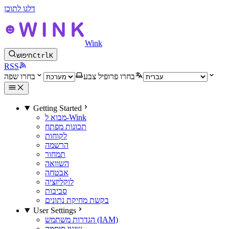
דלגו לתוכן
Wink
K
Ctrl
חיפוש
RSS
בחרו פרופיל צבע
בחרו שפה
Getting Started
מבוא ל-Wink
תכונות מפתח
לקוחות
הרשמה
תמחור
השוואה
אבטחה
לוקליזציה
סביבות
בקשת מחיקת נתונים
User Settings
הגדרות משתמש (IAM)
שינוי סיסמה