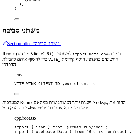
);
}
משתני סביבה
Section titled “משתני סביבה”
Remix (מבוסס Vite, v2.8+) תומך ב-
למשתנים
import.meta.env
החשופים בדפדפן. הוסף קידומת
כדי לחשוף אותם לחבילת
VITE_
הדפדפן:
.env
VITE_WINK_CLIENT_ID=your-client-id
למערכות Remix ישנות יותר המשתמשות במתאם Node.js, החזר את
מזהה הלקוח מ-loader בשורש וקרא אותו ברכיב:
app/root.tsx
import
 { json } 
from
'
@remix-run/node
'
;
import
 { useLoaderData } 
from
'
@remix-run/react
'
;