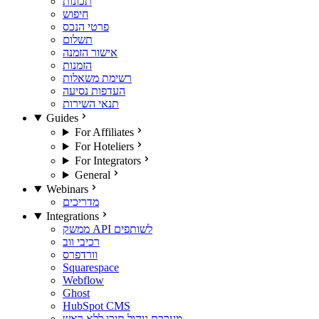
תכונות
חיפוש
פרטי הנכס
תשלום
אישור הזמנה
הזמנות
רשימת משאלות
העדפות נסיעה
תנאי השירות
Guides
For Affiliates
For Hoteliers
For Integrators
General
Webinars
מדריכים
Integrations
ממשק API לשותפים
רכיבי ווב
וורדפרס
Squarespace
Webflow
Ghost
HubSpot CMS
מערכת ניהול תוכן ללא ראש