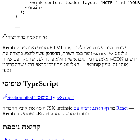
<
wink-content-loader
layout
=
"
HOTEL
"
id
=
"
YOUR
</
main
>
);
}
אי התאמה בהידרציה
Remix מבצע הידרציה ל-HTML שנוצר בצד השרת על הלקוח. אם
אלמנט
נוצר בצד השרת, הדפדפן עשוי להציג בקצרה את
<wink-*>
האלמנט המותאם אישית הלא פתור לפני שהסקריפט של ה-CDN ירשום
אותו. זהו עניין קוסמטי — האלמנט מתעדכן כראוי ברגע שהסקריפט
נטען.
טיפוסי TypeScript
Section titled “טיפוסי TypeScript”
—
דף האינטגרציה עם React
הוסף את קובץ ההכרזה JSX intrinsic מה
Remix משתמש ב-React מתחת למכסה המנוע.
קריאה נוספת