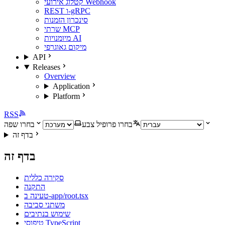
קטלוג אירועי Webhook
REST ו-gRPC
סינכרון הזמנות
שרתי MCP
מיומנויות AI
מיקום גאוגרפי
API
Releases
Overview
Application
Platform
RSS
בחרו פרופיל צבע
בחרו שפה
בדף זה
בדף זה
סקירה כללית
התקנה
טעינה ב-app/root.tsx
משתני סביבה
שימוש בנתיבים
טיפוסי TypeScript