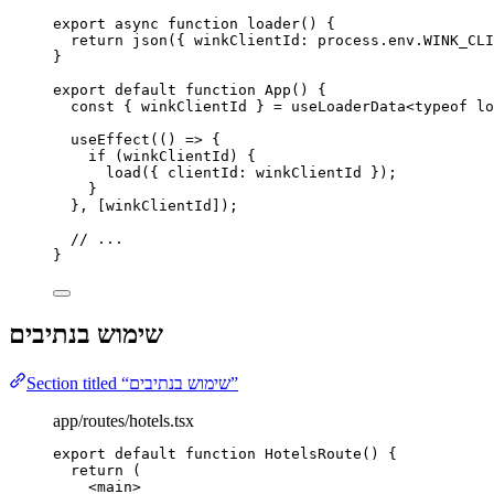
export
async
function
loader
()
 {
return
json
({ winkClientId: process
.
env
.
WINK_CLI
}
export
default
function
App
()
 {
const { 
winkClientId
 } = 
useLoaderData
<
typeof
lo
useEffect
(
()
=>
 {
if
 (winkClientId) {
load
({ clientId: winkClientId });
}
}
,
 [winkClientId]);
// ...
}
שימוש בנתיבים
Section titled “שימוש בנתיבים”
app/routes/hotels.tsx
export
default
function
HotelsRoute
()
 {
return
 (
<
main
>