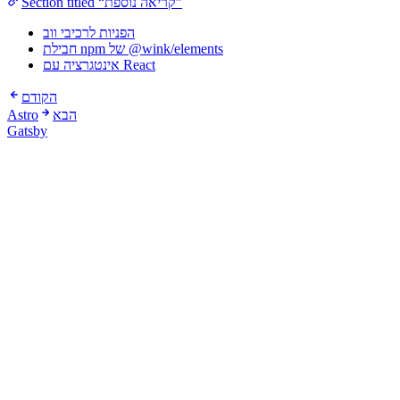
Section titled “קריאה נוספת”
הפניות לרכיבי ווב
חבילת npm של @wink/elements
אינטגרציה עם React
הקודם
הבא
Astro
Gatsby