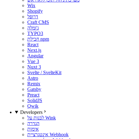
Wix
Shopify
דרופל
Craft CMS
ג'ומלה
TYPO3
חבילת npm
React
Next.js
Angular
Vue 3
Nuxt 3
Svelte / SvelteKit
Astro
Remix
Gatsby
Preact
SolidJS
Qwik
Developers
לבנות על Wink
הגדרה
אימות
אינטגרציית Webhook