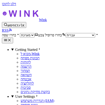
דלגו לתוכן
Wink
K
Ctrl
חיפוש
RSS
בחרו פרופיל צבע
בחרו שפה
Getting Started
מבוא ל-Wink
תכונות מפתח
לקוחות
הרשמה
תמחור
השוואה
אבטחה
לוקליזציה
סביבות
בקשת מחיקת נתונים
User Settings
הגדרות משתמש (IAM)
שינוי סיסמה