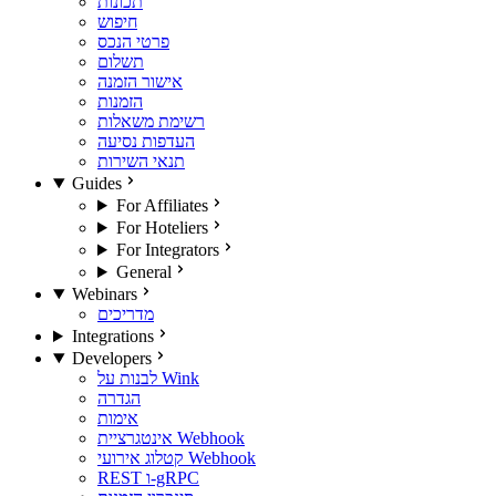
תכונות
חיפוש
פרטי הנכס
תשלום
אישור הזמנה
הזמנות
רשימת משאלות
העדפות נסיעה
תנאי השירות
Guides
For Affiliates
For Hoteliers
For Integrators
General
Webinars
מדריכים
Integrations
Developers
לבנות על Wink
הגדרה
אימות
אינטגרציית Webhook
קטלוג אירועי Webhook
REST ו-gRPC