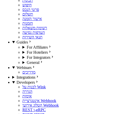
תכונות
חיפוש
פרטי הנכס
תשלום
אישור הזמנה
הזמנות
רשימת משאלות
העדפות נסיעה
תנאי השירות
Guides
For Affiliates
For Hoteliers
For Integrators
General
Webinars
מדריכים
Integrations
Developers
לבנות על Wink
הגדרה
אימות
אינטגרציית Webhook
קטלוג אירועי Webhook
REST ו-gRPC