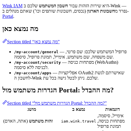
היא שירות הזהות עבור
חשבון המשתמש
שלכם ב-Wink —
Wink IAM
(נכסים, חשבונות שותפים וכו’) שאתם מנהלים ב-
נפרד מ
חשבונות הארגון
Portal
.
מה נמצא כאן
Section titled “מה נמצא כאן”
— פרופיל המשתמש שלכם: שם פרטי,
/my-account/general
שם משפחה, שם משתמש, אימייל, תמונת פרופיל, סיסמה.
— מפתחות כניסה (WebAuthn)
/my-account/security
לכניסה ללא סיסמה.
— אפליקציות OAuth2 שאישרתם לגשת
/my-account/apps
לחשבון ה-Wink שלכם. ניתן לבטל גישה בכל עת.
הגדרות משתמש מול Portal: מה ההבדל?
Section titled “הגדרות משתמש מול Portal: מה ההבדל?”
דוגמאות
נמצא ב
מושג
אימייל, סיסמה,
מפתחות כניסה,
זהות משתמש
(אתה, האדם)
iam.wink.travel
תמונת פרופיל