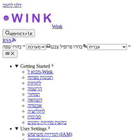
דלגו לתוכן
Wink
K
Ctrl
חיפוש
RSS
בחרו פרופיל צבע
בחרו שפה
Getting Started
מבוא ל-Wink
תכונות מפתח
לקוחות
הרשמה
תמחור
השוואה
אבטחה
לוקליזציה
סביבות
בקשת מחיקת נתונים
User Settings
הגדרות משתמש (IAM)
שינוי סיסמה