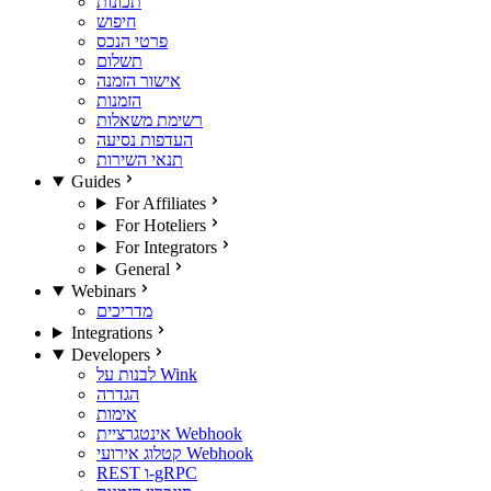
תכונות
חיפוש
פרטי הנכס
תשלום
אישור הזמנה
הזמנות
רשימת משאלות
העדפות נסיעה
תנאי השירות
Guides
For Affiliates
For Hoteliers
For Integrators
General
Webinars
מדריכים
Integrations
Developers
לבנות על Wink
הגדרה
אימות
אינטגרציית Webhook
קטלוג אירועי Webhook
REST ו-gRPC