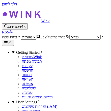
דלגו לתוכן
Wink
K
Ctrl
חיפוש
RSS
בחרו פרופיל צבע
בחרו שפה
Getting Started
מבוא ל-Wink
תכונות מפתח
לקוחות
הרשמה
תמחור
השוואה
אבטחה
לוקליזציה
סביבות
בקשת מחיקת נתונים
User Settings
הגדרות משתמש (IAM)
שינוי סיסמה