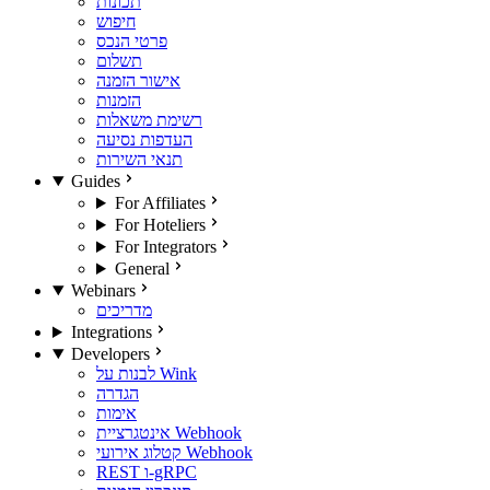
תכונות
חיפוש
פרטי הנכס
תשלום
אישור הזמנה
הזמנות
רשימת משאלות
העדפות נסיעה
תנאי השירות
Guides
For Affiliates
For Hoteliers
For Integrators
General
Webinars
מדריכים
Integrations
Developers
לבנות על Wink
הגדרה
אימות
אינטגרציית Webhook
קטלוג אירועי Webhook
REST ו-gRPC