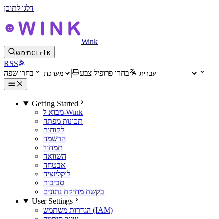
דלגו לתוכן
Wink
K
Ctrl
חיפוש
RSS
בחרו פרופיל צבע
בחרו שפה
Getting Started
מבוא ל-Wink
תכונות מפתח
לקוחות
הרשמה
תמחור
השוואה
אבטחה
לוקליזציה
סביבות
בקשת מחיקת נתונים
User Settings
הגדרות משתמש (IAM)
שינוי סיסמה