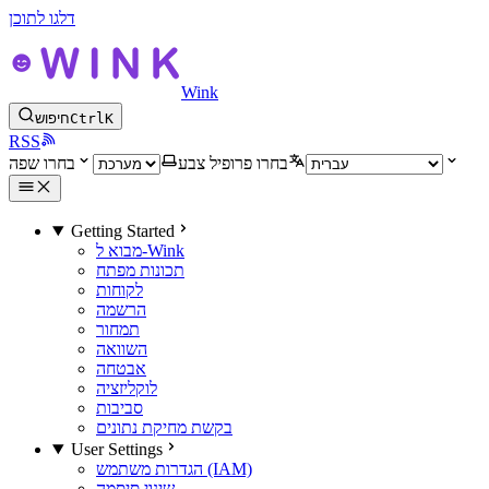
דלגו לתוכן
Wink
K
Ctrl
חיפוש
RSS
בחרו פרופיל צבע
בחרו שפה
Getting Started
מבוא ל-Wink
תכונות מפתח
לקוחות
הרשמה
תמחור
השוואה
אבטחה
לוקליזציה
סביבות
בקשת מחיקת נתונים
User Settings
הגדרות משתמש (IAM)
שינוי סיסמה