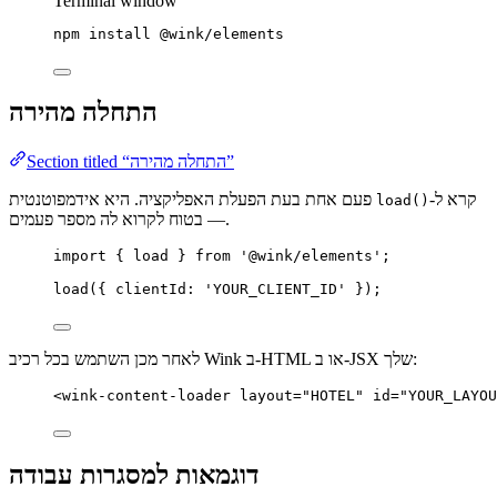
Terminal window
npm
install
@wink/elements
התחלה מהירה
Section titled “התחלה מהירה”
קרא ל-
פעם אחת בעת הפעלת האפליקציה. היא אידמפוטנטית
load()
— בטוח לקרוא לה מספר פעמים.
import
 { load } 
from
'
@wink/elements
'
;
load
({ clientId: 
'
YOUR_CLIENT_ID
'
 });
לאחר מכן השתמש בכל רכיב Wink ב-HTML או ב-JSX שלך:
<
wink-content-loader
layout
=
"
HOTEL
"
id
=
"
YOUR_LAYOU
דוגמאות למסגרות עבודה