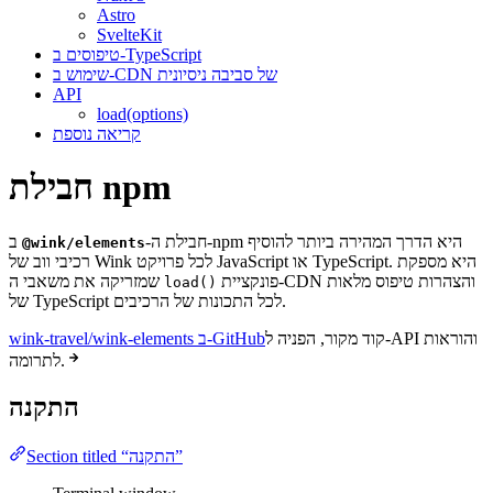
Astro
SvelteKit
טיפוסים ב-TypeScript
שימוש ב-CDN של סביבה ניסיונית
API
load(options)
קריאה נוספת
חבילת npm
חבילת ה-
ב-npm היא הדרך המהירה ביותר להוסיף
@wink/elements
רכיבי ווב של Wink לכל פרויקט JavaScript או TypeScript. היא מספקת
פונקציית
שמזריקה את משאבי ה-CDN והצהרות טיפוס מלאות
load()
של TypeScript לכל התכונות של הרכיבים.
קוד מקור, הפניה ל-API והוראות
wink-travel/wink-elements ב-GitHub
לתרומה.
התקנה
Section titled “התקנה”