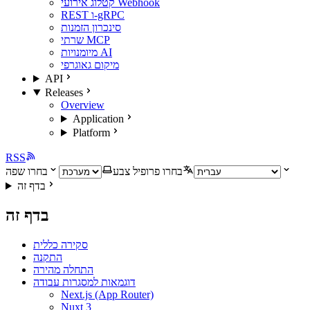
קטלוג אירועי Webhook
REST ו-gRPC
סינכרון הזמנות
שרתי MCP
מיומנויות AI
מיקום גאוגרפי
API
Releases
Overview
Application
Platform
RSS
בחרו פרופיל צבע
בחרו שפה
בדף זה
בדף זה
סקירה כללית
התקנה
התחלה מהירה
דוגמאות למסגרות עבודה
Next.js (App Router)
Nuxt 3