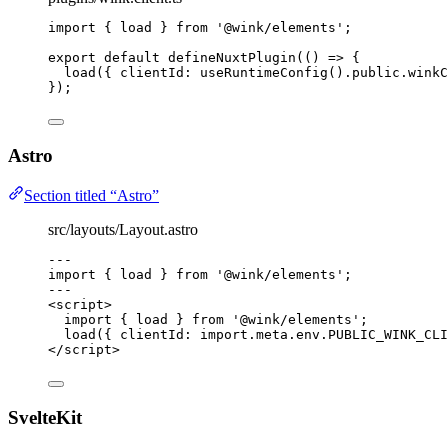
import
 { load } 
from
'
@wink/elements
'
;
export
default
defineNuxtPlugin
(
()
=>
 {
load
({ clientId: 
useRuntimeConfig
()
.
public
.
winkC
});
Astro
Section titled “Astro”
src/layouts/Layout.astro
---
import
 { load } 
from
'
@wink/elements
'
;
---
<
script
>
import
 { load } 
from
'
@wink/elements
'
;
load
({ clientId: 
import.
meta
.
env
.
PUBLIC_WINK_CLI
</
script
>
SvelteKit