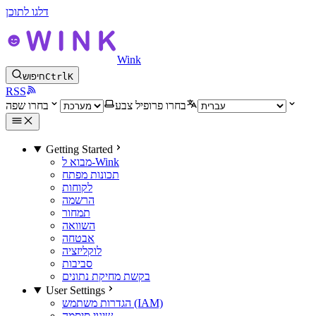
דלגו לתוכן
Wink
K
Ctrl
חיפוש
RSS
בחרו פרופיל צבע
בחרו שפה
Getting Started
מבוא ל-Wink
תכונות מפתח
לקוחות
הרשמה
תמחור
השוואה
אבטחה
לוקליזציה
סביבות
בקשת מחיקת נתונים
User Settings
הגדרות משתמש (IAM)
שינוי סיסמה