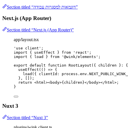
Section titled “דוגמאות למסגרות עבודה”
Next.js (App Router)
Section titled “Next.js (App Router)”
app/layout.tsx
'
use client
'
;
import
 { useEffect } 
from
'
react
'
;
import
 { load } 
from
'
@wink/elements
'
;
export
default
function
RootLayout
(
{ 
children
 }
:
 {
useEffect
(
()
=>
 {
load
({ clientId: process
.
env
.
NEXT_PUBLIC_WINK_
}
,
 []);
return
<
html
><
body
>
{
children
}
</
body
></
html
>
;
}
Nuxt 3
Section titled “Nuxt 3”
plugins/wink.client.ts