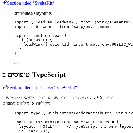
Section titled “SvelteKit”
src/routes/+layout.ts
import
 { load 
as
 loadWink } 
from
'
@wink/elements
'
;
import
 { browser } 
from
'
$app/environment
'
;
export
function
load
()
 {
if
 (browser) {
loadWink
({ clientId: 
import.
meta
.
env
.
PUBLIC_WI
}
}
טיפוסים ב-TypeScript
Section titled “טיפוסים ב-TypeScript”
כל ממשקי התכונות של הרכיבים מיוצאים לשימוש ב-JSX, תבניות
מילוליות או מילונים ממופים:
import
type
 { WinkContentLoaderAttributes, WinkLay
const 
attrs
:
WinkContentLoaderAttributes
 = {
layout: 
'
HOTEL
'
,    
id: 
'
abc123
'
,