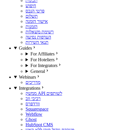
תכונות
חיפוש
פרטי הנכס
תשלום
אישור הזמנה
הזמנות
רשימת משאלות
העדפות נסיעה
תנאי השירות
Guides
For Affiliates
For Hoteliers
For Integrators
General
Webinars
מדריכים
Integrations
ממשק API לשותפים
רכיבי ווב
וורדפרס
Squarespace
Webflow
Ghost
HubSpot CMS
מערכת ניהול תוכן ללא ראש