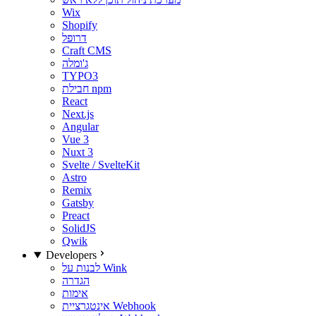
Wix
Shopify
דרופל
Craft CMS
ג'ומלה
TYPO3
חבילת npm
React
Next.js
Angular
Vue 3
Nuxt 3
Svelte / SvelteKit
Astro
Remix
Gatsby
Preact
SolidJS
Qwik
Developers
לבנות על Wink
הגדרה
אימות
אינטגרציית Webhook