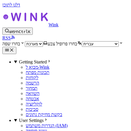
דלגו לתוכן
Wink
K
Ctrl
חיפוש
RSS
בחרו פרופיל צבע
בחרו שפה
Getting Started
מבוא ל-Wink
תכונות מפתח
לקוחות
הרשמה
תמחור
השוואה
אבטחה
לוקליזציה
סביבות
בקשת מחיקת נתונים
User Settings
הגדרות משתמש (IAM)
שינוי סיסמה