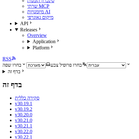
סינכרון הזמנות
שרתי MCP
מיומנויות AI
מיקום גאוגרפי
API
Releases
Overview
Application
Platform
RSS
בחרו פרופיל צבע
בחרו שפה
בדף זה
בדף זה
סקירה כללית
v30.19.1
v30.19.2
v30.20.0
v30.21.0
v30.21.1
v30.22.0
v30.22.1