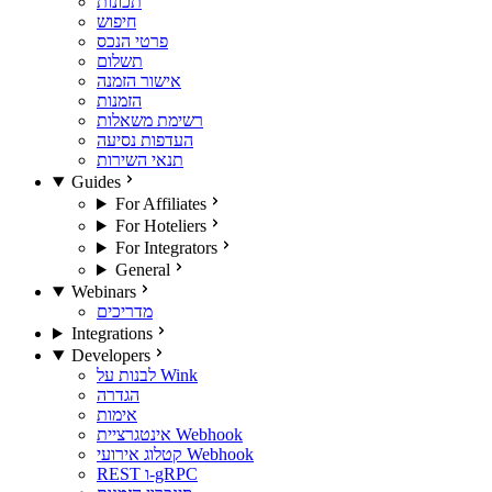
תכונות
חיפוש
פרטי הנכס
תשלום
אישור הזמנה
הזמנות
רשימת משאלות
העדפות נסיעה
תנאי השירות
Guides
For Affiliates
For Hoteliers
For Integrators
General
Webinars
מדריכים
Integrations
Developers
לבנות על Wink
הגדרה
אימות
אינטגרציית Webhook
קטלוג אירועי Webhook
REST ו-gRPC