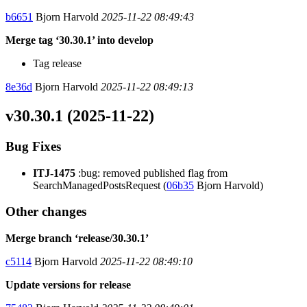
b6651
Bjorn Harvold
2025-11-22 08:49:43
Merge tag ‘30.30.1’ into develop
Tag release
8e36d
Bjorn Harvold
2025-11-22 08:49:13
v30.30.1 (2025-11-22)
Bug Fixes
ITJ-1475
:bug: removed published flag from
SearchManagedPostsRequest (
06b35
Bjorn Harvold)
Other changes
Merge branch ‘release/30.30.1’
c5114
Bjorn Harvold
2025-11-22 08:49:10
Update versions for release