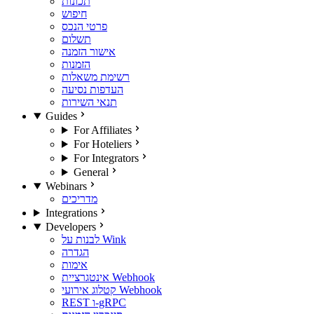
תכונות
חיפוש
פרטי הנכס
תשלום
אישור הזמנה
הזמנות
רשימת משאלות
העדפות נסיעה
תנאי השירות
Guides
For Affiliates
For Hoteliers
For Integrators
General
Webinars
מדריכים
Integrations
Developers
לבנות על Wink
הגדרה
אימות
אינטגרציית Webhook
קטלוג אירועי Webhook
REST ו-gRPC