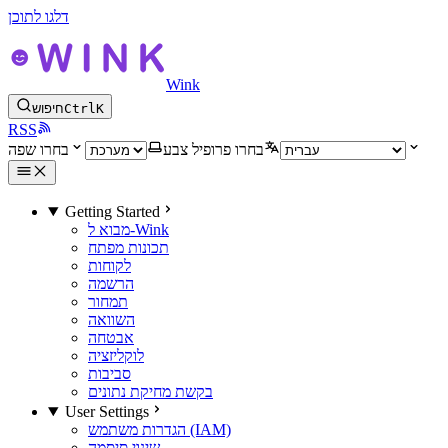
דלגו לתוכן
Wink
K
Ctrl
חיפוש
RSS
בחרו פרופיל צבע
בחרו שפה
Getting Started
מבוא ל-Wink
תכונות מפתח
לקוחות
הרשמה
תמחור
השוואה
אבטחה
לוקליזציה
סביבות
בקשת מחיקת נתונים
User Settings
הגדרות משתמש (IAM)
שינוי סיסמה