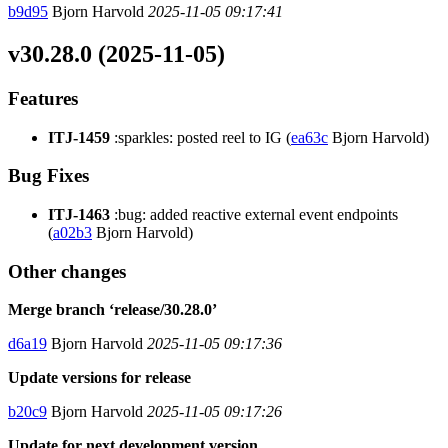
b9d95
Bjorn Harvold
2025-11-05 09:17:41
v30.28.0 (2025-11-05)
Features
ITJ-1459
:sparkles: posted reel to IG (
ea63c
Bjorn Harvold)
Bug Fixes
ITJ-1463
:bug: added reactive external event endpoints
(
a02b3
Bjorn Harvold)
Other changes
Merge branch ‘release/30.28.0’
d6a19
Bjorn Harvold
2025-11-05 09:17:36
Update versions for release
b20c9
Bjorn Harvold
2025-11-05 09:17:26
Update for next development version