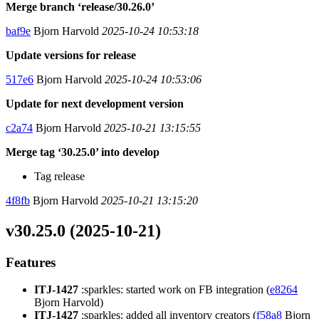
Merge branch ‘release/30.26.0’
baf9e
Bjorn Harvold
2025-10-24 10:53:18
Update versions for release
517e6
Bjorn Harvold
2025-10-24 10:53:06
Update for next development version
c2a74
Bjorn Harvold
2025-10-21 13:15:55
Merge tag ‘30.25.0’ into develop
Tag release
4f8fb
Bjorn Harvold
2025-10-21 13:15:20
v30.25.0 (2025-10-21)
Features
ITJ-1427
:sparkles: started work on FB integration (
e8264
Bjorn Harvold)
ITJ-1427
:sparkles: added all inventory creators (
f58a8
Bjorn