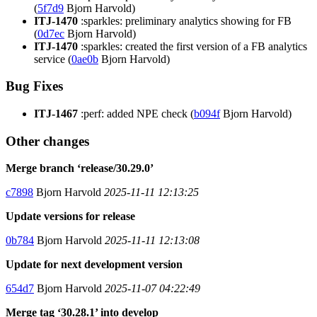
(
5f7d9
Bjorn Harvold)
ITJ-1470
:sparkles: preliminary analytics showing for FB
(
0d7ec
Bjorn Harvold)
ITJ-1470
:sparkles: created the first version of a FB analytics
service (
0ae0b
Bjorn Harvold)
Bug Fixes
ITJ-1467
:perf: added NPE check (
b094f
Bjorn Harvold)
Other changes
Merge branch ‘release/30.29.0’
c7898
Bjorn Harvold
2025-11-11 12:13:25
Update versions for release
0b784
Bjorn Harvold
2025-11-11 12:13:08
Update for next development version
654d7
Bjorn Harvold
2025-11-07 04:22:49
Merge tag ‘30.28.1’ into develop