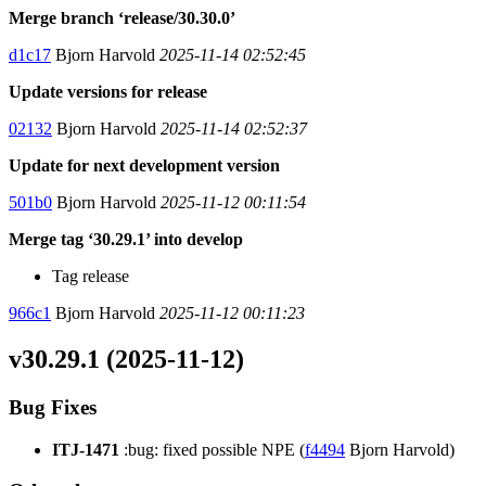
Merge branch ‘release/30.30.0’
d1c17
Bjorn Harvold
2025-11-14 02:52:45
Update versions for release
02132
Bjorn Harvold
2025-11-14 02:52:37
Update for next development version
501b0
Bjorn Harvold
2025-11-12 00:11:54
Merge tag ‘30.29.1’ into develop
Tag release
966c1
Bjorn Harvold
2025-11-12 00:11:23
v30.29.1 (2025-11-12)
Bug Fixes
ITJ-1471
:bug: fixed possible NPE (
f4494
Bjorn Harvold)