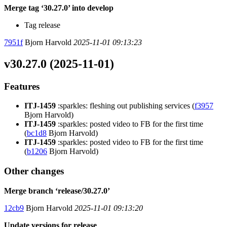
Merge tag ‘30.27.0’ into develop
Tag release
7951f
Bjorn Harvold
2025-11-01 09:13:23
v30.27.0 (2025-11-01)
Features
ITJ-1459
:sparkles: fleshing out publishing services (
f3957
Bjorn Harvold)
ITJ-1459
:sparkles: posted video to FB for the first time
(
bc1d8
Bjorn Harvold)
ITJ-1459
:sparkles: posted video to FB for the first time
(
b1206
Bjorn Harvold)
Other changes
Merge branch ‘release/30.27.0’
12cb9
Bjorn Harvold
2025-11-01 09:13:20
Update versions for release