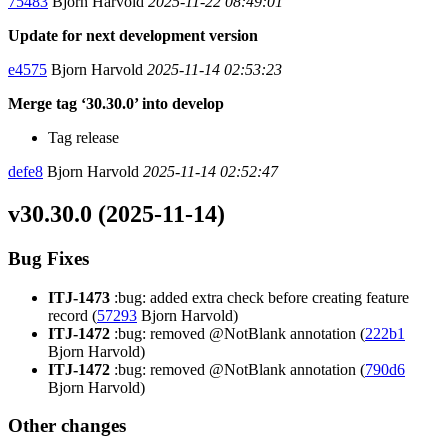
75483
Bjorn Harvold
2025-11-22 08:49:01
Update for next development version
e4575
Bjorn Harvold
2025-11-14 02:53:23
Merge tag ‘30.30.0’ into develop
Tag release
defe8
Bjorn Harvold
2025-11-14 02:52:47
v30.30.0 (2025-11-14)
Bug Fixes
ITJ-1473
:bug: added extra check before creating feature
record (
57293
Bjorn Harvold)
ITJ-1472
:bug: removed @NotBlank annotation (
222b1
Bjorn Harvold)
ITJ-1472
:bug: removed @NotBlank annotation (
790d6
Bjorn Harvold)
Other changes