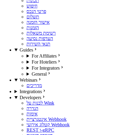
תכונות
חיפוש
פרטי הנכס
תשלום
אישור הזמנה
הזמנות
רשימת משאלות
העדפות נסיעה
תנאי השירות
Guides
For Affiliates
For Hoteliers
For Integrators
General
Webinars
מדריכים
Integrations
Developers
לבנות על Wink
הגדרה
אימות
אינטגרציית Webhook
קטלוג אירועי Webhook
REST ו-gRPC