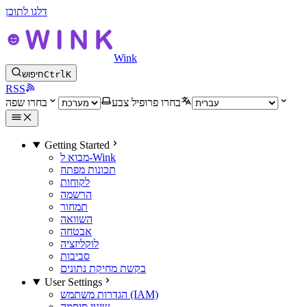
דלגו לתוכן
Wink
K
Ctrl
חיפוש
RSS
בחרו פרופיל צבע
בחרו שפה
Getting Started
מבוא ל-Wink
תכונות מפתח
לקוחות
הרשמה
תמחור
השוואה
אבטחה
לוקליזציה
סביבות
בקשת מחיקת נתונים
User Settings
הגדרות משתמש (IAM)
שינוי סיסמה