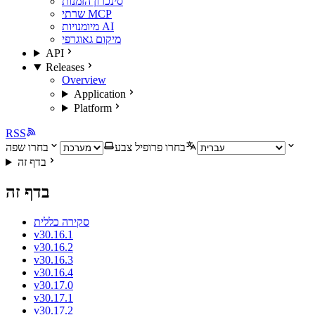
סינכרון הזמנות
שרתי MCP
מיומנויות AI
מיקום גאוגרפי
API
Releases
Overview
Application
Platform
RSS
בחרו פרופיל צבע
בחרו שפה
בדף זה
בדף זה
סקירה כללית
v30.16.1
v30.16.2
v30.16.3
v30.16.4
v30.17.0
v30.17.1
v30.17.2