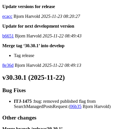
Update versions for release
ecacc
Bjorn Harvold
2025-11-23 08:20:27
Update for next development version
b6651
Bjorn Harvold
2025-11-22 08:49:43
Merge tag ‘30.30.1’ into develop
Tag release
8e36d
Bjorn Harvold
2025-11-22 08:49:13
v30.30.1 (2025-11-22)
Bug Fixes
ITJ-1475
:bug: removed published flag from
SearchManagedPostsRequest (
06b35
Bjorn Harvold)
Other changes
Merge branch ‘release/30.30.1’