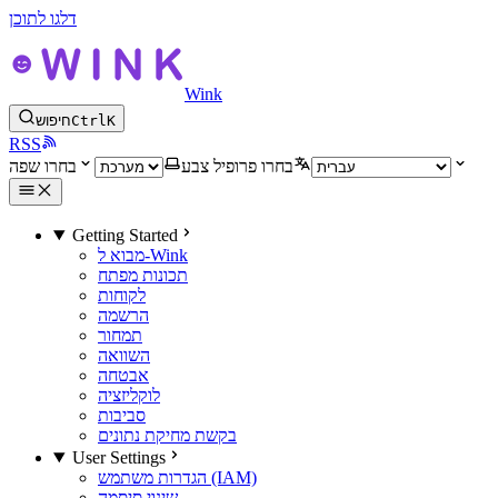
דלגו לתוכן
Wink
K
Ctrl
חיפוש
RSS
בחרו פרופיל צבע
בחרו שפה
Getting Started
מבוא ל-Wink
תכונות מפתח
לקוחות
הרשמה
תמחור
השוואה
אבטחה
לוקליזציה
סביבות
בקשת מחיקת נתונים
User Settings
הגדרות משתמש (IAM)
שינוי סיסמה