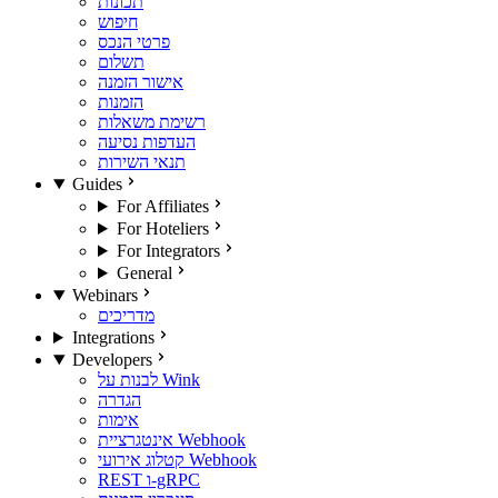
תכונות
חיפוש
פרטי הנכס
תשלום
אישור הזמנה
הזמנות
רשימת משאלות
העדפות נסיעה
תנאי השירות
Guides
For Affiliates
For Hoteliers
For Integrators
General
Webinars
מדריכים
Integrations
Developers
לבנות על Wink
הגדרה
אימות
אינטגרציית Webhook
קטלוג אירועי Webhook
REST ו-gRPC