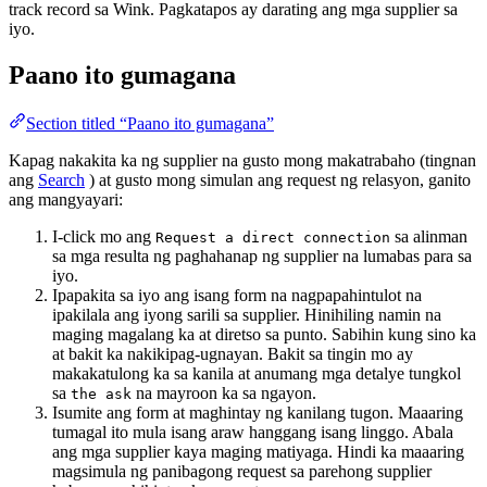
track record sa Wink. Pagkatapos ay darating ang mga supplier sa
iyo.
Paano ito gumagana
Section titled “Paano ito gumagana”
Kapag nakakita ka ng supplier na gusto mong makatrabaho (tingnan
ang
Search
) at gusto mong simulan ang request ng relasyon, ganito
ang mangyayari:
I-click mo ang
sa alinman
Request a direct connection
sa mga resulta ng paghahanap ng supplier na lumabas para sa
iyo.
Ipapakita sa iyo ang isang form na nagpapahintulot na
ipakilala ang iyong sarili sa supplier. Hinihiling namin na
maging magalang ka at diretso sa punto. Sabihin kung sino ka
at bakit ka nakikipag-ugnayan. Bakit sa tingin mo ay
makakatulong ka sa kanila at anumang mga detalye tungkol
sa
na mayroon ka sa ngayon.
the ask
Isumite ang form at maghintay ng kanilang tugon. Maaaring
tumagal ito mula isang araw hanggang isang linggo. Abala
ang mga supplier kaya maging matiyaga. Hindi ka maaaring
magsimula ng panibagong request sa parehong supplier