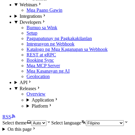
Webinars
Mga Paano Gawin
Integrations
Developers
Bumuo sa Wink
Setup
Pagpapatunay ng Pagkakakilanlan
Integrasyon ng Webhook
Katalogo ng Mga Kaganapan sa Webhook
REST at gRPC
Booking Sync
Mga MCP Server
Mga Kasanayan ng AI
Geolocation
API
Releases
Overview
Application
Platform
RSS
Select theme
Select language
On this page