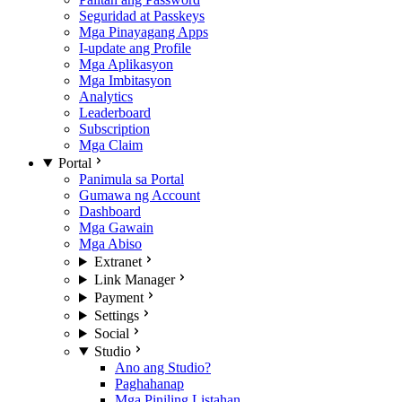
Seguridad at Passkeys
Mga Pinayagang Apps
I-update ang Profile
Mga Aplikasyon
Mga Imbitasyon
Analytics
Leaderboard
Subscription
Mga Claim
Portal
Panimula sa Portal
Gumawa ng Account
Dashboard
Mga Gawain
Mga Abiso
Extranet
Link Manager
Payment
Settings
Social
Studio
Ano ang Studio?
Paghahanap
Mga Piniling Listahan