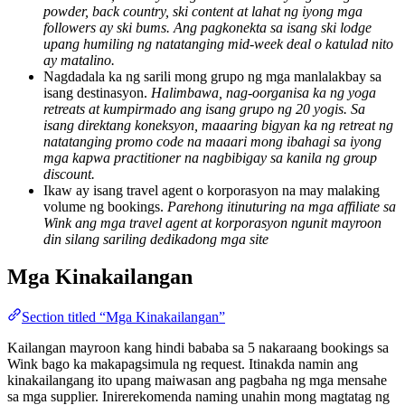
powder, back country, ski content at lahat ng iyong mga
followers ay ski bums. Ang pagkonekta sa isang ski lodge
upang humiling ng natatanging mid-week deal o katulad nito
ay matalino.
Nagdadala ka ng sarili mong grupo ng mga manlalakbay sa
isang destinasyon.
Halimbawa, nag-oorganisa ka ng yoga
retreats at kumpirmado ang isang grupo ng 20 yogis. Sa
isang direktang koneksyon, maaaring bigyan ka ng retreat ng
natatanging promo code na maaari mong ibahagi sa iyong
mga kapwa practitioner na nagbibigay sa kanila ng group
discount.
Ikaw ay isang travel agent o korporasyon na may malaking
volume ng bookings.
Parehong itinuturing na mga affiliate sa
Wink ang mga travel agent at korporasyon ngunit mayroon
din silang sariling dedikadong mga site
Mga Kinakailangan
Section titled “Mga Kinakailangan”
Kailangan mayroon kang hindi bababa sa 5 nakaraang bookings sa
Wink bago ka makapagsimula ng request. Itinakda namin ang
kinakailangang ito upang maiwasan ang pagbaha ng mga mensahe
sa mga supplier. Inirerekomenda naming unahin mong magtatag ng