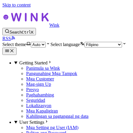
Skip to content
Wink
Search
Ctrl
K
RSS
Select theme
Select language
Getting Started
Panimula sa Wink
Pangunahing Mga Tampok
Mga Customer
Mag-sign Up
Presyo
Paghahambing
Seguridad
Lokalizasyon
Mga Kapaligiran
Kahilingan sa pagtanggal ng data
User Settings
Mga Setting ng User (IAM)
Palitan ang Password