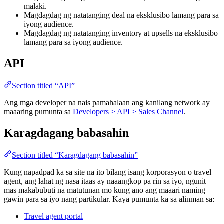
malaki.
Magdagdag ng natatanging deal na eksklusibo lamang para sa
iyong audience.
Magdagdag ng natatanging inventory at upsells na eksklusibo
lamang para sa iyong audience.
API
Section titled “API”
Ang mga developer na nais pamahalaan ang kanilang network ay
maaaring pumunta sa
Developers > API > Sales Channel
.
Karagdagang babasahin
Section titled “Karagdagang babasahin”
Kung napadpad ka sa site na ito bilang isang korporasyon o travel
agent, ang lahat ng nasa itaas ay naaangkop pa rin sa iyo, ngunit
mas makabubuti na matutunan mo kung ano ang maaari naming
gawin para sa iyo nang partikular. Kaya pumunta ka sa alinman sa:
Travel agent portal