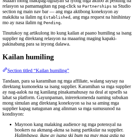
Maaari mong makipag-ugnayan sa iyong mga aktibo at pending na
relasyon sa pamamagitan ng pag-click sa
sa Studio
Partnerships
section ng main nav bar — ang mga aktibong koneksyon ay
makikita sa ilalim ng
, ang mga request na hinihintay
Established
mo ay nasa ilalim ng
.
Pending
Tinutukoy ng artikulong ito kung kailan at paano humiling sa isang
supplier ng direktang relasyon na maaaring maging kapaki-
pakinabang para sa inyong dalawa.
Kailan humiling
Section titled “Kailan humiling”
Tandaan, para sa karamihan ng mga affiliate, walang saysay na
direktang kumonekta sa isang supplier. Karamihan sa mga supplier
ay nag-aalok na ng kanilang pinakamahusay na deal at upsells sa
lahat sa platform. Gayunpaman, inirerekomenda naming subukan
mong simulan ang direktang koneksyon sa isa sa aming mga
supplier kapag natugunan ang alinman sa mga sumusunod na
kondisyon:
Mayroon kang malaking audience ng mga potensyal na
bookers na akmang-akma sa isang partikular na supplier.
Halimbawa, ikaw ay isang ski bum na may mga astig na