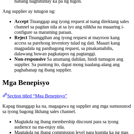
habang naghihintay ka pa ng tugon.
Ang supplier ay tutugon ng:
Accept
Tinanggap ang iyong request at isang direktang sales
channel sa pagitan nila at sa iyo ang nilikha na maaaring i-
configure sa maraming paraan.
Reject
Tinanggihan ang iyong request at mayroon kang
access sa parehong inventory tulad ng dati. Maaari kang
magpadala ng panibagong request, sa pinakamabilis,
dalawang buwan pagkatapos ng pagtanggi.
Non-responsive
Sa anumang dahilan, hindi tumugon ang
supplier. Sa puntong ito, dapat mong isaalang-alang ang
paghahanap ng ibang supplier.
Mga Benepisyo
Section titled “Mga Benepisyo”
Kapag tinanggap ka na, magagawa ng supplier ang mga sumusunod
sa iyong bagong likhang sales channel.
Magtakda ng ibang membership discount para sa iyong
audience na ma-enjoy nila.
Magtakda ng ibang commission level para kumita ka ng mas