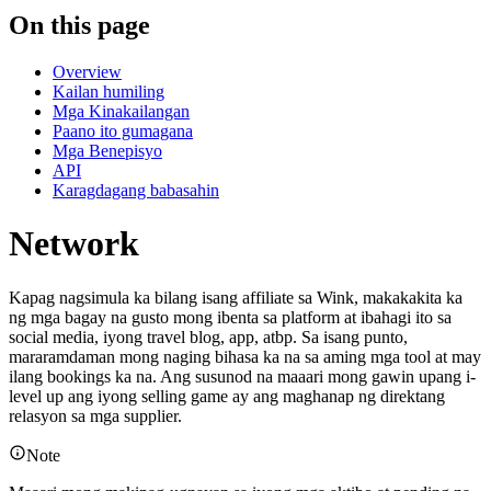
On this page
Overview
Kailan humiling
Mga Kinakailangan
Paano ito gumagana
Mga Benepisyo
API
Karagdagang babasahin
Network
Kapag nagsimula ka bilang isang affiliate sa Wink, makakakita ka
ng mga bagay na gusto mong ibenta sa platform at ibahagi ito sa
social media, iyong travel blog, app, atbp. Sa isang punto,
mararamdaman mong naging bihasa ka na sa aming mga tool at may
ilang bookings ka na. Ang susunod na maaari mong gawin upang i-
level up ang iyong selling game ay ang maghanap ng direktang
relasyon sa mga supplier.
Note