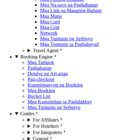
Mga Na-save na Paghahanap
Mga Link na Maaaring Ibahagi
Mga Mapa
Mga Card
Mga Grid
Network
Mga Tuntunin ng Serbisyo
Mga Tuntunin sa Pagbabayad
Travel Agent
Booking Engine
Mga Tampok
Paghahanap
Detalye ng Ari-arian
Pag-checkout
Kumpirmasyon ng Booking
Mga Booking
Bucket List
Mga Kagustuhan sa Paglalakbay
Mga Tuntunin ng Serbisyo
Guides
For Affiliates
For Hoteliers
For Integrators
General