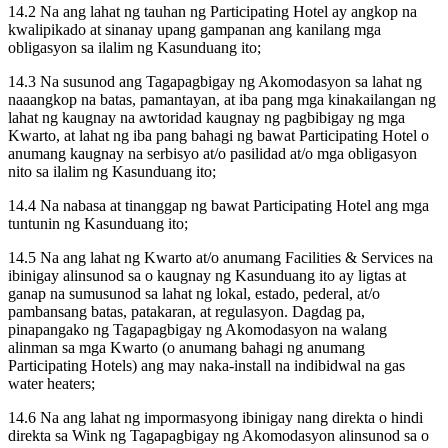
14.2 Na ang lahat ng tauhan ng Participating Hotel ay angkop na
kwalipikado at sinanay upang gampanan ang kanilang mga
obligasyon sa ilalim ng Kasunduang ito;
14.3 Na susunod ang Tagapagbigay ng Akomodasyon sa lahat ng
naaangkop na batas, pamantayan, at iba pang mga kinakailangan ng
lahat ng kaugnay na awtoridad kaugnay ng pagbibigay ng mga
Kwarto, at lahat ng iba pang bahagi ng bawat Participating Hotel o
anumang kaugnay na serbisyo at/o pasilidad at/o mga obligasyon
nito sa ilalim ng Kasunduang ito;
14.4 Na nabasa at tinanggap ng bawat Participating Hotel ang mga
tuntunin ng Kasunduang ito;
14.5 Na ang lahat ng Kwarto at/o anumang Facilities & Services na
ibinigay alinsunod sa o kaugnay ng Kasunduang ito ay ligtas at
ganap na sumusunod sa lahat ng lokal, estado, pederal, at/o
pambansang batas, patakaran, at regulasyon. Dagdag pa,
pinapangako ng Tagapagbigay ng Akomodasyon na walang
alinman sa mga Kwarto (o anumang bahagi ng anumang
Participating Hotels) ang may naka-install na indibidwal na gas
water heaters;
14.6 Na ang lahat ng impormasyong ibinigay nang direkta o hindi
direkta sa Wink ng Tagapagbigay ng Akomodasyon alinsunod sa o