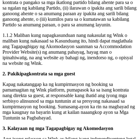
kontrata o pangako sa mga ikatlong partido bilang ahente para sa o
sa ngalan ng kabilang Partido, (ii) ilarawan o ipakita ang sarili bilang
ganoong ahente o sa anumang paraan ay ipakita ang sarili bilang
ganoong ahente, o (iii) kumilos para sa o kumatawan sa kabilang
Partido sa anumang paraan, o para sa anumang layunin.
1.1.2 Maliban kung napagkasunduan nang nakasulat ng Wink o
maliban kung nakasaad sa Kasunduang ito, hindi dapat maglathala
ang Tagapagbigay ng Akomodasyon saanman sa Accommodation
Provider Website(s) ng anumang pahayag, hayag man o
ipinahiwatig, na ang website ay bahagi ng, inendorso ng, o opisyal
na website ng Wink.
2. Pakikipagkontrata sa mga guest
Kapag nakatanggap ka ng kumpirmasyon ng booking sa
pamamagitan ng Wink platform, pumapasok ka sa isang kontrata
nang direkta sa guest, at responsable kang ihatid ang iyong mga
serbisyo alinsunod sa mga tuntunin at sa presyong nakasaad sa
kumpirmasyon ng booking. Sumasang-ayon ka rin na magbayad ng
mga kaugnay na bayarin kung at kailan naaangkop ayon sa Mga
Tuntunin sa Pagbabayad.
3. Kalayaan ng mga Tagapagbigay ng Akomodasyon
Ang iyong relasyon sa Wink ay bilang isang independiyenteng legal