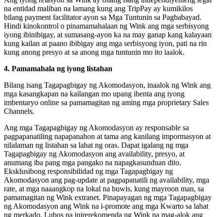
na entidad maliban na lamang kung ang TripPay ay kumikilos
bilang payment facilitator ayon sa Mga Tuntunin sa Pagbabayad.
Hindi kinokontrol o pinamamahalaan ng Wink ang mga serbisyong
iyong ibinibigay, at sumasang-ayon ka na may ganap kang kalayaan
kung kailan at paano ibibigay ang mga serbisyong iyon, pati na rin
kung anong presyo at sa anong mga tuntunin mo ito iaalok.
4. Pamamahala ng iyong listahan
Bilang isang Tagapagbigay ng Akomodasyon, inaalok ng Wink ang
mga kasangkapan na kailangan mo upang ibenta ang iyong
imbentaryo online sa pamamagitan ng aming mga proprietary Sales
Channels.
Ang mga Tagapagbigay ng Akomodasyon ay responsable sa
pagpapanatiling napapanahon at tama ang kanilang impormasyon at
nilalaman ng listahan sa lahat ng oras. Dapat igalang ng mga
Tagapagbigay ng Akomodasyon ang availability, presyo, at
anumang iba pang mga pangako na napagkasunduan dito.
Eksklusibong responsibilidad ng mga Tagapagbigay ng
Akomodasyon ang pag-update at pagpapanatili ng availability, mga
rate, at mga naaangkop na lokal na buwis, kung mayroon man, sa
pamamagitan ng Wink extranet. Pinapayagan ng mga Tagapagbigay
ng Akomodasyon ang Wink na i-promote ang mga Kwarto sa lahat
ng merkado. Lubos na inirerekomenda ng Wink na mag-alok ang