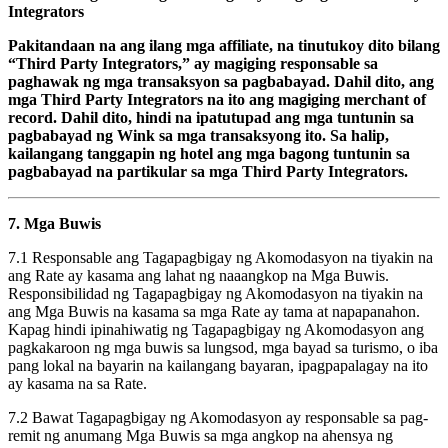
Integrators
Pakitandaan na ang ilang mga affiliate, na tinutukoy dito bilang
“Third Party Integrators,” ay magiging responsable sa
paghawak ng mga transaksyon sa pagbabayad. Dahil dito, ang
mga Third Party Integrators na ito ang magiging merchant of
record. Dahil dito, hindi na ipatutupad ang mga tuntunin sa
pagbabayad ng Wink sa mga transaksyong ito. Sa halip,
kailangang tanggapin ng hotel ang mga bagong tuntunin sa
pagbabayad na partikular sa mga Third Party Integrators.
7. Mga Buwis
7.1 Responsable ang Tagapagbigay ng Akomodasyon na tiyakin na
ang Rate ay kasama ang lahat ng naaangkop na Mga Buwis.
Responsibilidad ng Tagapagbigay ng Akomodasyon na tiyakin na
ang Mga Buwis na kasama sa mga Rate ay tama at napapanahon.
Kapag hindi ipinahiwatig ng Tagapagbigay ng Akomodasyon ang
pagkakaroon ng mga buwis sa lungsod, mga bayad sa turismo, o iba
pang lokal na bayarin na kailangang bayaran, ipagpapalagay na ito
ay kasama na sa Rate.
7.2 Bawat Tagapagbigay ng Akomodasyon ay responsable sa pag-
remit ng anumang Mga Buwis sa mga angkop na ahensya ng