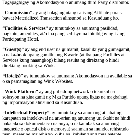
Tagapagbigay ng Akomodasyon o anumang third-Party distributor.
“Commission”
ay ang halagang utang sa isang Affiliate para sa
bawat Materialized Transaction alinsunod sa Kasunduang ito.
“Facilities & Services”
ay tumutukoy sa anumang pasilidad,
pagkain, amenities, at/o iba pang serbisyo na ibinibigay ng isang
Participating Hotel.
“Guest(s)”
ay ang end user na gumamit, kasalukuyang gumagamit,
o naka-book upang gamitin ang Kwarto (at iba pang Facilities at
Services kung naaangkop) bilang resulta ng direktang o hindi
direktang booking sa Wink.
“Hotel(s)”
ay tumutukoy sa anumang Akomodasyon na available sa
o sa pamamagitan ng Wink Websites.
“Wink Platform”
ay ang pribadong network o teknikal na
solusyon na ginagamit ng Mga Partido upang ligtas na magbahagi
ng impormasyon alinsunod sa Kasunduan.
“Intellectual Property”
ay tumutukoy sa anumang at lahat ng
karapatan sa intelektwal na ari-arian ng anumang uri (kahit na hindi
nakatala sa dokumentaryo na anyo, o nakaimbak sa anumang
magnetic o optical disk o memorya) saanman sa mundo, rehistrado
man, maaaring mairehistro, o iba pa, kabilang ang mga patente,