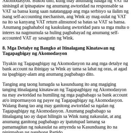
Akomodasyon. Bukod dito, kung may anumang halaga ng VAT na
sinisingil at ipinapataw ng anumang awtoridad na responsable sa
VAT sa bansa kung saan natatanggap ang mga serbisyo sa ilalim ng
isang self-accounting mechanism, ang Wink ay mag-uulat ng VAT
na ito sa kanyang VAT return alinsunod sa batas sa VAT sa bansa.
Anumang paghahabol ng kaukulang awtoridad para sa mga multa o
interes na nagmumula sa huling pagbabayad ng anumang self-
accounted VAT ay sasagutin ng Wink.
8. Mga Detalye ng Bangko at Itinalagang Kinatawan ng
Tagapagbigay ng Akomodasyon
Tiyakin ng Tagapagbigay ng Akomodasyon na ang mga detalye ng
bank account na ibinigay sa Wink ay tama sa lahat ng oras, at agad
na ipagbigay-alam ang anumang pagbabago dito.
Tanging ang taong lumagda sa kasunduang ito ang magiging
tanging itinalagang kinatawan ng Tagapagbigay ng Akomodasyon
na may awtoridad na humiling ng mga pagbabago sa bank account
at/o impormasyon ng payee ng Tagapagbigay ng Akomodasyon.
Walang ibang tao ang may ganitong awtoridad sa ngalan ng
Tagapagbigay ng Akomodasyon. Anumang pagbabago sa
itinalagang tao ay dapat hilingin sa Wink nang nakasulat, at ang
anumang ganitong pagbabago ay ipatutupad lamang sa
pamamagitan ng nakasulat na amyenda sa Kasunduang ito na
pinirmahan ng parehong Partido.