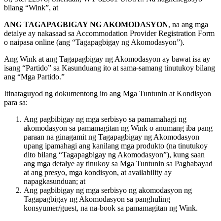
bilang “Wink”, at
ANG TAGAPAGBIGAY NG AKOMODASYON
, na ang mga
detalye ay nakasaad sa Accommodation Provider Registration Form
o naipasa online (ang “Tagapagbigay ng Akomodasyon”).
Ang Wink at ang Tagapagbigay ng Akomodasyon ay bawat isa ay
isang “Partido” sa Kasunduang ito at sama-samang tinutukoy bilang
ang “Mga Partido.”
Itinataguyod ng dokumentong ito ang Mga Tuntunin at Kondisyon
para sa:
Ang pagbibigay ng mga serbisyo sa pamamahagi ng
akomodasyon sa pamamagitan ng Wink o anumang iba pang
paraan na ginagamit ng Tagapagbigay ng Akomodasyon
upang ipamahagi ang kanilang mga produkto (na tinutukoy
dito bilang “Tagapagbigay ng Akomodasyon”), kung saan
ang mga detalye ay tinukoy sa Mga Tuntunin sa Pagbabayad
at ang presyo, mga kondisyon, at availability ay
napagkasunduan; at
Ang pagbibigay ng mga serbisyo ng akomodasyon ng
Tagapagbigay ng Akomodasyon sa panghuling
konsyumer/guest, na na-book sa pamamagitan ng Wink.