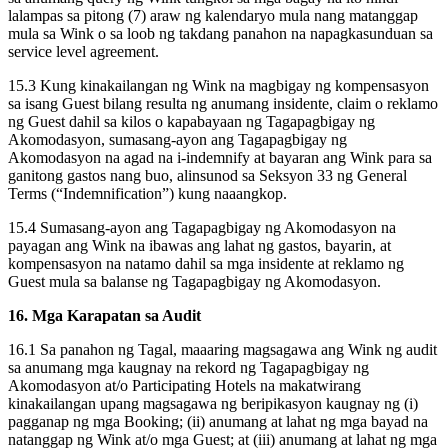
lalampas sa pitong (7) araw ng kalendaryo mula nang matanggap
mula sa Wink o sa loob ng takdang panahon na napagkasunduan sa
service level agreement.
15.3 Kung kinakailangan ng Wink na magbigay ng kompensasyon
sa isang Guest bilang resulta ng anumang insidente, claim o reklamo
ng Guest dahil sa kilos o kapabayaan ng Tagapagbigay ng
Akomodasyon, sumasang-ayon ang Tagapagbigay ng
Akomodasyon na agad na i-indemnify at bayaran ang Wink para sa
ganitong gastos nang buo, alinsunod sa Seksyon 33 ng General
Terms (“Indemnification”) kung naaangkop.
15.4 Sumasang-ayon ang Tagapagbigay ng Akomodasyon na
payagan ang Wink na ibawas ang lahat ng gastos, bayarin, at
kompensasyon na natamo dahil sa mga insidente at reklamo ng
Guest mula sa balanse ng Tagapagbigay ng Akomodasyon.
16. Mga Karapatan sa Audit
16.1 Sa panahon ng Tagal, maaaring magsagawa ang Wink ng audit
sa anumang mga kaugnay na rekord ng Tagapagbigay ng
Akomodasyon at/o Participating Hotels na makatwirang
kinakailangan upang magsagawa ng beripikasyon kaugnay ng (i)
pagganap ng mga Booking; (ii) anumang at lahat ng mga bayad na
natanggap ng Wink at/o mga Guest; at (iii) anumang at lahat ng mga