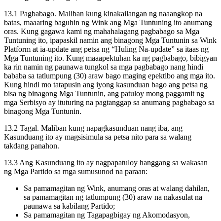
13.1 Pagbabago. Maliban kung kinakailangan ng naaangkop na
batas, maaaring baguhin ng Wink ang Mga Tuntuning ito anumang
oras. Kung gagawa kami ng mahahalagang pagbabago sa Mga
Tuntuning ito, ipapaskil namin ang binagong Mga Tuntunin sa Wink
Platform at ia-update ang petsa ng “Huling Na-update” sa itaas ng
Mga Tuntuning ito. Kung maaapektuhan ka ng pagbabago, bibigyan
ka rin namin ng paunawa tungkol sa mga pagbabago nang hindi
bababa sa tatlumpung (30) araw bago maging epektibo ang mga ito.
Kung hindi mo tatapusin ang iyong kasunduan bago ang petsa ng
bisa ng binagong Mga Tuntunin, ang patuloy mong paggamit ng
mga Serbisyo ay ituturing na pagtanggap sa anumang pagbabago sa
binagong Mga Tuntunin.
13.2 Tagal. Maliban kung napagkasunduan nang iba, ang
Kasunduang ito ay magsisimula sa petsa nito para sa walang
takdang panahon.
13.3 Ang Kasunduang ito ay nagpapatuloy hanggang sa wakasan
ng Mga Partido sa mga sumusunod na paraan:
Sa pamamagitan ng Wink, anumang oras at walang dahilan,
sa pamamagitan ng tatlumpung (30) araw na nakasulat na
paunawa sa kabilang Partido;
Sa pamamagitan ng Tagapagbigay ng Akomodasyon,