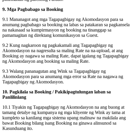
9. Mga Pagbabago sa Booking
9.1 Mananagot ang mga Tagapagbigay ng Akomodasyon para sa
anumang pagbabago sa booking na labas sa patakaran sa pagkansela
na nakasaad sa kumpirmasyon ng booking na tinanggap sa
pamamagitan ng direktang komunikasyon sa Guest.
9.2 Kung nagkaroon ng pagkakamali ang Tagapagbigay ng
Akomodasyon na nagresulta sa maling Rate na na-upload, at ang
Booking ay nagawa sa maling Rate, dapat igalang ng Tagapagbigay
ng Akomodasyon ang booking sa maling Rate.
9.3 Walang pananagutan ang Wink sa Tagapagbigay ng
Akomodasyon para sa anumang mga error sa Rate na nagawa ng
Tagapagbigay ng Akomodasyon.
10. Pagkilala sa Booking / Pakikipagtulungan laban sa
Panlilinlang
10.1 Tiyakin ng Tagapagbigay ng Akomodasyon na ang buong at
tamang detalye ng kumpanya ng mga kliyente ng Wink ay tama at
kumpleto sa kanilang mga sistema upang malinaw na makilala ang
bawat Booking bilang isang Booking na ginawa alinsunod sa
Kasunduang ito.