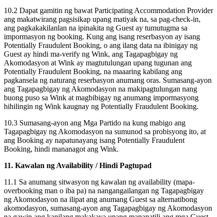
10.2 Dapat gamitin ng bawat Participating Accommodation Provider
ang makatwirang pagsisikap upang matiyak na, sa pag-check-in,
ang pagkakakilanlan na ipinakita ng Guest ay tumutugma sa
impormasyon ng booking. Kung ang isang reserbasyon ay isang
Potentially Fraudulent Booking, o ang ilang data na ibinigay ng
Guest ay hindi ma-verify ng Wink, ang Tagapagbigay ng
Akomodasyon at Wink ay magtutulungan upang tugunan ang
Potentially Fraudulent Booking, na maaaring kabilang ang
pagkansela ng naturang reserbasyon anumang oras. Sumasang-ayon
ang Tagapagbigay ng Akomodasyon na makipagtulungan nang
buong puso sa Wink at magbibigay ng anumang impormasyong
hihilingin ng Wink kaugnay ng Potentially Fraudulent Booking.
10.3 Sumasang-ayon ang Mga Partido na kung mabigo ang
Tagapagbigay ng Akomodasyon na sumunod sa probisyong ito, at
ang Booking ay napatunayang isang Potentially Fraudulent
Booking, hindi mananagot ang Wink.
11. Kawalan ng Availability / Hindi Pagtupad
11.1 Sa anumang sitwasyon ng kawalan ng availability (mapa-
overbooking man o iba pa) na nangangailangan ng Tagapagbigay
ng Akomodasyon na ilipat ang anumang Guest sa alternatibong
akomodasyon, sumasang-ayon ang Tagapagbigay ng Akomodasyon
na gawin ang kanilang makakaya upang mapanatili ang mga Guest