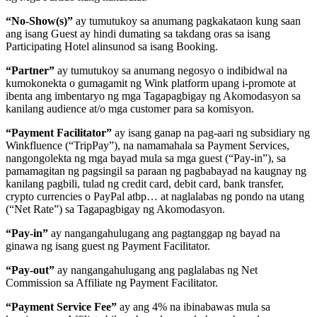
“No-Show(s)”
ay tumutukoy sa anumang pagkakataon kung saan
ang isang Guest ay hindi dumating sa takdang oras sa isang
Participating Hotel alinsunod sa isang Booking.
“Partner”
ay tumutukoy sa anumang negosyo o indibidwal na
kumokonekta o gumagamit ng Wink platform upang i-promote at
ibenta ang imbentaryo ng mga Tagapagbigay ng Akomodasyon sa
kanilang audience at/o mga customer para sa komisyon.
“Payment Facilitator”
ay isang ganap na pag-aari ng subsidiary ng
Winkfluence (“TripPay”), na namamahala sa Payment Services,
nangongolekta ng mga bayad mula sa mga guest (“Pay-in”), sa
pamamagitan ng pagsingil sa paraan ng pagbabayad na kaugnay ng
kanilang pagbili, tulad ng credit card, debit card, bank transfer,
crypto currencies o PayPal atbp… at naglalabas ng pondo na utang
(“Net Rate”) sa Tagapagbigay ng Akomodasyon.
“Pay-in”
ay nangangahulugang ang pagtanggap ng bayad na
ginawa ng isang guest ng Payment Facilitator.
“Pay-out”
ay nangangahulugang ang paglalabas ng Net
Commission sa Affiliate ng Payment Facilitator.
“Payment Service Fee”
ay ang 4% na ibinabawas mula sa