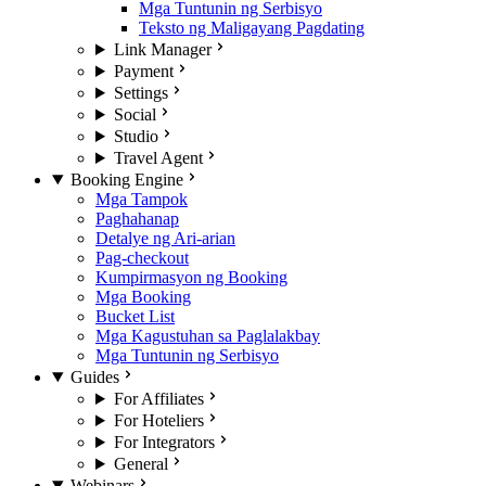
Mga Tuntunin ng Serbisyo
Teksto ng Maligayang Pagdating
Link Manager
Payment
Settings
Social
Studio
Travel Agent
Booking Engine
Mga Tampok
Paghahanap
Detalye ng Ari-arian
Pag-checkout
Kumpirmasyon ng Booking
Mga Booking
Bucket List
Mga Kagustuhan sa Paglalakbay
Mga Tuntunin ng Serbisyo
Guides
For Affiliates
For Hoteliers
For Integrators
General
Webinars