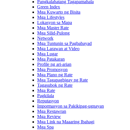
Pangkalahatang Tagapamahala
Green Index
Mga Kuwarto ng Bisita
Mga Lifestyles
Lokasyon sa Mapa
Mga Master Rate
Mga Silid-Pulong
Network
Mga Tuntunin sa Pagbabayad
Mga Larawan at Video
Mga Lugar
Mga Patakaran
Profile ng ari-arian
Mga Promosyon
Mga Plano ng Rate
Mga Tagapagbigay ng Rate
Tagasubok ng Rate
Mga Rate
Pagkilala
Reputasyon
Impormasyon sa Pakikipag-ugnayan
Mga Restawran
Mga Review
Mga Link na Maaaring Ibahagi
Mga Spa