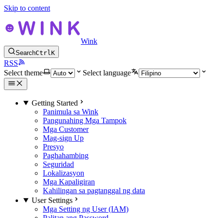
Skip to content
Wink
Search
Ctrl
K
RSS
Select theme
Select language
Getting Started
Panimula sa Wink
Pangunahing Mga Tampok
Mga Customer
Mag-sign Up
Presyo
Paghahambing
Seguridad
Lokalizasyon
Mga Kapaligiran
Kahilingan sa pagtanggal ng data
User Settings
Mga Setting ng User (IAM)
Palitan ang Password