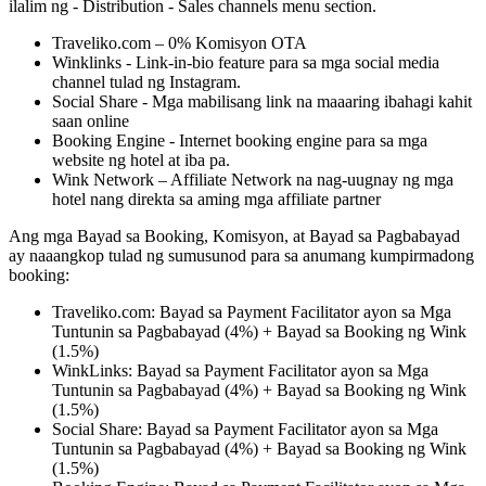
ilalim ng - Distribution - Sales channels menu section.
Traveliko.com – 0% Komisyon OTA
Winklinks - Link-in-bio feature para sa mga social media
channel tulad ng Instagram.
Social Share - Mga mabilisang link na maaaring ibahagi kahit
saan online
Booking Engine - Internet booking engine para sa mga
website ng hotel at iba pa.
Wink Network – Affiliate Network na nag-uugnay ng mga
hotel nang direkta sa aming mga affiliate partner
Ang mga Bayad sa Booking, Komisyon, at Bayad sa Pagbabayad
ay naaangkop tulad ng sumusunod para sa anumang kumpirmadong
booking:
Traveliko.com: Bayad sa Payment Facilitator ayon sa Mga
Tuntunin sa Pagbabayad (4%) + Bayad sa Booking ng Wink
(1.5%)
WinkLinks: Bayad sa Payment Facilitator ayon sa Mga
Tuntunin sa Pagbabayad (4%) + Bayad sa Booking ng Wink
(1.5%)
Social Share: Bayad sa Payment Facilitator ayon sa Mga
Tuntunin sa Pagbabayad (4%) + Bayad sa Booking ng Wink
(1.5%)