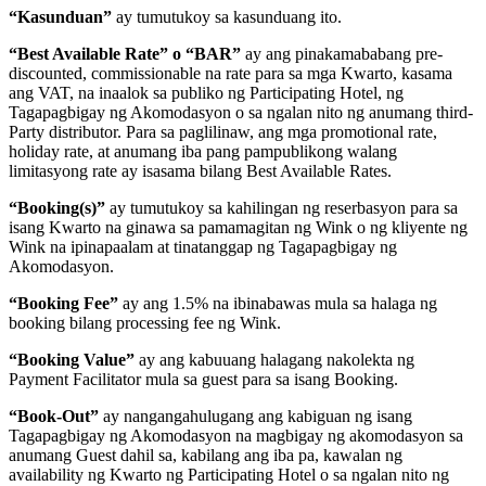
“Kasunduan”
ay tumutukoy sa kasunduang ito.
“Best Available Rate” o “BAR”
ay ang pinakamababang pre-
discounted, commissionable na rate para sa mga Kwarto, kasama
ang VAT, na inaalok sa publiko ng Participating Hotel, ng
Tagapagbigay ng Akomodasyon o sa ngalan nito ng anumang third-
Party distributor. Para sa paglilinaw, ang mga promotional rate,
holiday rate, at anumang iba pang pampublikong walang
limitasyong rate ay isasama bilang Best Available Rates.
“Booking(s)”
ay tumutukoy sa kahilingan ng reserbasyon para sa
isang Kwarto na ginawa sa pamamagitan ng Wink o ng kliyente ng
Wink na ipinapaalam at tinatanggap ng Tagapagbigay ng
Akomodasyon.
“Booking Fee”
ay ang 1.5% na ibinabawas mula sa halaga ng
booking bilang processing fee ng Wink.
“Booking Value”
ay ang kabuuang halagang nakolekta ng
Payment Facilitator mula sa guest para sa isang Booking.
“Book-Out”
ay nangangahulugang ang kabiguan ng isang
Tagapagbigay ng Akomodasyon na magbigay ng akomodasyon sa
anumang Guest dahil sa, kabilang ang iba pa, kawalan ng
availability ng Kwarto ng Participating Hotel o sa ngalan nito ng