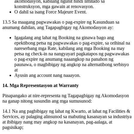
akomodasyon, kabilang ngunit hindi limitado sa
konstruksyon, mga gawain at renovasyon.
O dahil sa isang Force Majeure Event.
13.5 Sa maagang pagwawakas o pag-expire ng Kasunduan sa
anumang dahilan, ang Tagapagbigay ng Akomodasyon ay:
Igagalang ang lahat ng Booking na ginawa bago ang
epektibong petsa ng pagwawakas o pag-expire, sa orihinal na
nareserbang mga Rate, kabilang ang mga Booking na may
petsa ng check-in na nangyayari pagkatapos ng pagwawakas
o pag-expire ng anumang naaangkop na panahon ng
paunawa, o magbibigay ng angkop na alternatibong serbisyo
at
Ayusin ang account nang naaayon.
14. Mga Representasyon at Warranty
Pinapangako at nire-representa ng Tagapagbigay ng Akomodasyon
na ganap nitong susundin ang mga sumusunod:
14.1 Na ang pagbibigay ng lahat ng Kwarto, at lahat ng Facilities &
Services, ay palaging alinsunod sa mabuting kasanayan sa industriya
at ibibigay nang may angkop na kasanayan, pag-aalaga, at
pagsisikap;