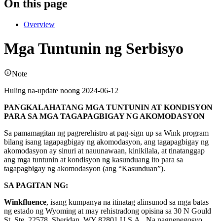
On this page
Overview
Mga Tuntunin ng Serbisyo
Note
Huling na-update noong 2024-06-12
PANGKALAHATANG MGA TUNTUNIN AT KONDISYON
PARA SA MGA TAGAPAGBIGAY NG AKOMODASYON
Sa pamamagitan ng pagrerehistro at pag-sign up sa Wink program
bilang isang tagapagbigay ng akomodasyon, ang tagapagbigay ng
akomodasyon ay sinuri at nauunawaan, kinikilala, at tinatanggap
ang mga tuntunin at kondisyon ng kasunduang ito para sa
tagapagbigay ng akomodasyon (ang “Kasunduan”).
SA PAGITAN NG:
Winkfluence
, isang kumpanya na itinatag alinsunod sa mga batas
ng estado ng Wyoming at may rehistradong opisina sa 30 N Gould
St, Ste. 22578, Sheridan, WY 82801 U.S.A.. Na nagnenegosyo