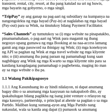
transient, rental, city, resort, at iba pang katulad na uri ng buwis,
mga bayarin ng gobyerno, o mga singil.
“TripPay”
ay ang ganap na pag-aari ng subsidiary na kumpanya na
nangongolekta ng mga bayad (Pay-in) at naglalabas ng mga bayad
(Pay-out) para sa Wink, na tinutukoy bilang Payment Facilitator.
“Sales Channels”
ay tumutukoy sa (i) mga website na pinapatakbo,
pinamamahalaan, o pag-aari ng Wink para magamit ng ibang
negosyo upang gumawa ng mga Booking at na naa-access lamang
gamit ang mga password na ibinigay ng Wink; (ii) mga koneksyon
ng API sa pagitan ng Wink at mga travel website ng mga kliyente
nito; o (iii) anumang iba pang paraan ng pamamahagi kung saan
nagbibigay ang Wink ng mga Kwarto sa mga kliyente nito para sa
kanilang karagdagang pamamahagi o pagbebenta, maging ito man
ay sa mga website o iba pa.
1.1 Walang Pakikipagsosyo
1.1.1 Ang Kasunduang ito ay hindi nilalayon, ni dapat anumang
bagay dito o sa anumang mga kaayusan na nakapaloob dito, ay
ipakahulugan bilang paglikha ng isang joint venture o relasyon ng
mga kasosyo, partnership, o principal at ahente sa pagitan o sa mga
Partido. Maliban kung sumang-ayon ang Mga Partido nang
nakasulat, wala sa kanila ang dapat (i) pumasok sa anumang