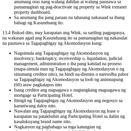
anumang oras nang walang dahilan at walang paunawa sa
pamamagitan ng pag-deactivate ng property sa Wink extranet
property dashboard.
Sa anumang iba pang paraan na tahasang nakasaad sa ibang
bahagi ng Kasunduang ito.
13.4 Bukod dito, may karapatan ang Wink, sa sariling pagpapasya,
na wakasan agad ang Kasunduang ito sa pamamagitan ng nakasulat
na paunawa sa Tagapagbigay ng Akomodasyon kung:
Nagsimula ang Tagapagbigay ng Akomodasyon ng
insolvency, bankruptcy, receivership o, liquidation, judicial
management, administration o iba pang katulad na proseso
(mapa-simula man ng Tagapagbigay ng Akomodasyon o ng
sinumang creditor nito), na hindi na-dismiss o naresolba pabor
sa Tagapagbigay ng Akomodasyon sa loob ng animnapung
(60) araw pagkatapos nito
Isang creditor ang nagsagawa o nagtangkang magsagawa ng
mortgage sa Participating Hotel.
Itinigil ng Tagapagbigay ng Akomodasyon ang negosyo sa
karaniwang daloy nito.
Nawalan ang Tagapagbigay ng Akomodasyon ng lease o
karapatan na patakbuhin ang Participating Hotel sa ilalim ng
kasalukuyang brand name nito.
Nagkaroon ng pagbabago sa mga katangian ng