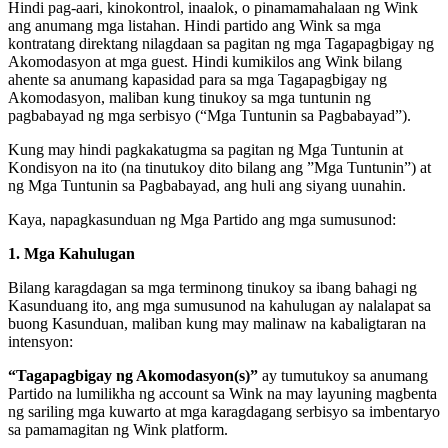
Hindi pag-aari, kinokontrol, inaalok, o pinamamahalaan ng Wink
ang anumang mga listahan. Hindi partido ang Wink sa mga
kontratang direktang nilagdaan sa pagitan ng mga Tagapagbigay ng
Akomodasyon at mga guest. Hindi kumikilos ang Wink bilang
ahente sa anumang kapasidad para sa mga Tagapagbigay ng
Akomodasyon, maliban kung tinukoy sa mga tuntunin ng
pagbabayad ng mga serbisyo (“Mga Tuntunin sa Pagbabayad”).
Kung may hindi pagkakatugma sa pagitan ng Mga Tuntunin at
Kondisyon na ito (na tinutukoy dito bilang ang ”Mga Tuntunin”) at
ng Mga Tuntunin sa Pagbabayad, ang huli ang siyang uunahin.
Kaya, napagkasunduan ng Mga Partido ang mga sumusunod:
1. Mga Kahulugan
Bilang karagdagan sa mga terminong tinukoy sa ibang bahagi ng
Kasunduang ito, ang mga sumusunod na kahulugan ay nalalapat sa
buong Kasunduan, maliban kung may malinaw na kabaligtaran na
intensyon:
“Tagapagbigay ng Akomodasyon(s)”
ay tumutukoy sa anumang
Partido na lumilikha ng account sa Wink na may layuning magbenta
ng sariling mga kuwarto at mga karagdagang serbisyo sa imbentaryo
sa pamamagitan ng Wink platform.