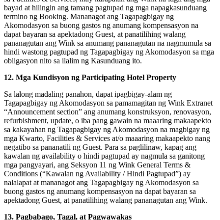
bayad at hilingin ang tamang pagtupad ng mga napagkasunduang
termino ng Booking. Mananagot ang Tagapagbigay ng
Akomodasyon sa buong gastos ng anumang kompensasyon na
dapat bayaran sa apektadong Guest, at panatilihing walang
pananagutan ang Wink sa anumang pananagutan na nagmumula sa
hindi wastong pagtupad ng Tagapagbigay ng Akomodasyon sa mga
obligasyon nito sa ilalim ng Kasunduang ito.
12. Mga Kundisyon ng Participating Hotel Property
Sa lalong madaling panahon, dapat ipagbigay-alam ng
Tagapagbigay ng Akomodasyon sa pamamagitan ng Wink Extranet
“Announcement section” ang anumang konstruksyon, renovasyon,
refurbishment, update, o iba pang gawain na maaaring makaapekto
sa kakayahan ng Tagapagbigay ng Akomodasyon na magbigay ng
mga Kwarto, Facilities & Services at/o maaaring makaapekto nang
negatibo sa pananatili ng Guest. Para sa paglilinaw, kapag ang
kawalan ng availability o hindi pagtupad ay nagmula sa ganitong
mga pangyayari, ang Seksyon 11 ng Wink General Terms &
Conditions (“Kawalan ng Availability / Hindi Pagtupad”) ay
nalalapat at mananagot ang Tagapagbigay ng Akomodasyon sa
buong gastos ng anumang kompensasyon na dapat bayaran sa
apektadong Guest, at panatilihing walang pananagutan ang Wink.
13. Pagbabago, Tagal, at Pagwawakas