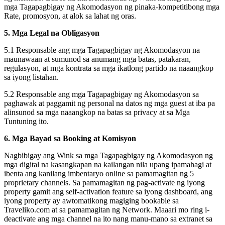
mga Tagapagbigay ng Akomodasyon ng pinaka-kompetitibong mga
Rate, promosyon, at alok sa lahat ng oras.
5. Mga Legal na Obligasyon
5.1 Responsable ang mga Tagapagbigay ng Akomodasyon na
maunawaan at sumunod sa anumang mga batas, patakaran,
regulasyon, at mga kontrata sa mga ikatlong partido na naaangkop
sa iyong listahan.
5.2 Responsable ang mga Tagapagbigay ng Akomodasyon sa
paghawak at paggamit ng personal na datos ng mga guest at iba pa
alinsunod sa mga naaangkop na batas sa privacy at sa Mga
Tuntuning ito.
6. Mga Bayad sa Booking at Komisyon
Nagbibigay ang Wink sa mga Tagapagbigay ng Akomodasyon ng
mga digital na kasangkapan na kailangan nila upang ipamahagi at
ibenta ang kanilang imbentaryo online sa pamamagitan ng 5
proprietary channels. Sa pamamagitan ng pag-activate ng iyong
property gamit ang self-activation feature sa iyong dashboard, ang
iyong property ay awtomatikong magiging bookable sa
Traveliko.com at sa pamamagitan ng Network. Maaari mo ring i-
deactivate ang mga channel na ito nang manu-mano sa extranet sa