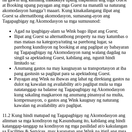
at Booking upang payagan ang mga Guest na manatili sa naturang
akomodasyon hangga’t maaari. Kung kinakailangang ilipat ang
Guest sa alternatibong akomodasyon, sumasang-ayon ang
Tagapagbigay ng Akomodasyon sa mga sumusunod:
Agad na ipagbigay-alam sa Wink bago ilipat ang Guest;
Ilipat ang Guest sa alternatibong property na may katumbas o
mas mataas na kategorya/rating sa parehong lugar, sa
parehong kundisyon ng booking at ang paglipat ay babayaran
ng Tagapagbigay ng Akomodasyon nang walang dagdag na
singil sa apektadong Guest, kabilang ang, ngunit hindi
limitado sa:
Anumang gastos na may kaugnayan sa transportasyon at iba
pang gastusin sa paglipat para sa apektadong Guest.
Payagan ang Wink na ibawas ang lahat ng direktang gastos na
dulot ng kawalan ng availability at/o paglipat mula sa mga
natatanggap na balanse ng Tagapagbigay ng Akomodasyon
kung sakaling magkaroon ng anumang pinansyal na multa,
kompensasyon, o gastos ang Wink kaugnay ng naturang
kawalan ng availability at/o paglipat.
11.2 Kung hindi matupad ng Tagapagbigay ng Akomodasyon ang
alinman sa mga kondisyon ng Kasunduang ito, kabilang ang hindi
katanggap-tanggap na kondisyon ng mga pasilidad at/o kakulangan
sa Facilities & Services, may karapatan ang Wink na itigil ang mga