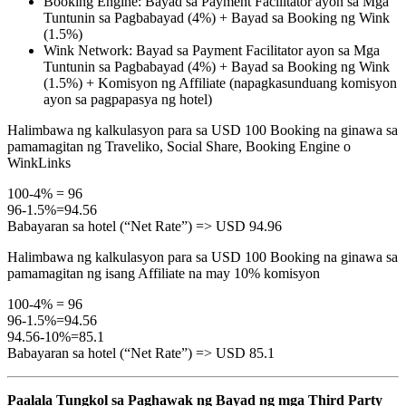
Booking Engine: Bayad sa Payment Facilitator ayon sa Mga
Tuntunin sa Pagbabayad (4%) + Bayad sa Booking ng Wink
(1.5%)
Wink Network: Bayad sa Payment Facilitator ayon sa Mga
Tuntunin sa Pagbabayad (4%) + Bayad sa Booking ng Wink
(1.5%) + Komisyon ng Affiliate (napagkasunduang komisyon
ayon sa pagpapasya ng hotel)
Halimbawa ng kalkulasyon para sa USD 100 Booking na ginawa sa
pamamagitan ng Traveliko, Social Share, Booking Engine o
WinkLinks
100-4% = 96
96-1.5%=94.56
Babayaran sa hotel (“Net Rate”) => USD 94.96
Halimbawa ng kalkulasyon para sa USD 100 Booking na ginawa sa
pamamagitan ng isang Affiliate na may 10% komisyon
100-4% = 96
96-1.5%=94.56
94.56-10%=85.1
Babayaran sa hotel (“Net Rate”) => USD 85.1
Paalala Tungkol sa Paghawak ng Bayad ng mga Third Party