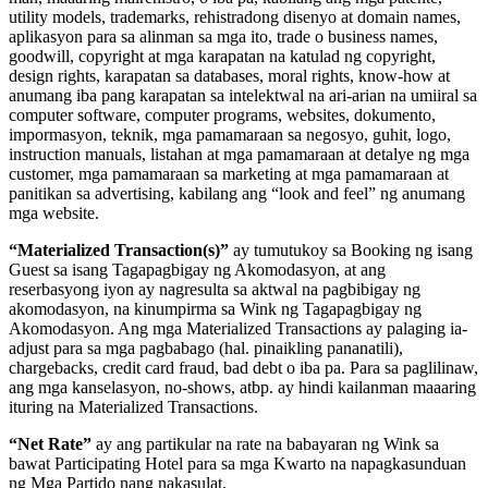
utility models, trademarks, rehistradong disenyo at domain names,
aplikasyon para sa alinman sa mga ito, trade o business names,
goodwill, copyright at mga karapatan na katulad ng copyright,
design rights, karapatan sa databases, moral rights, know-how at
anumang iba pang karapatan sa intelektwal na ari-arian na umiiral sa
computer software, computer programs, websites, dokumento,
impormasyon, teknik, mga pamamaraan sa negosyo, guhit, logo,
instruction manuals, listahan at mga pamamaraan at detalye ng mga
customer, mga pamamaraan sa marketing at mga pamamaraan at
panitikan sa advertising, kabilang ang “look and feel” ng anumang
mga website.
“Materialized Transaction(s)”
ay tumutukoy sa Booking ng isang
Guest sa isang Tagapagbigay ng Akomodasyon, at ang
reserbasyong iyon ay nagresulta sa aktwal na pagbibigay ng
akomodasyon, na kinumpirma sa Wink ng Tagapagbigay ng
Akomodasyon. Ang mga Materialized Transactions ay palaging ia-
adjust para sa mga pagbabago (hal. pinaikling pananatili),
chargebacks, credit card fraud, bad debt o iba pa. Para sa paglilinaw,
ang mga kanselasyon, no-shows, atbp. ay hindi kailanman maaaring
ituring na Materialized Transactions.
“Net Rate”
ay ang partikular na rate na babayaran ng Wink sa
bawat Participating Hotel para sa mga Kwarto na napagkasunduan
ng Mga Partido nang nakasulat.