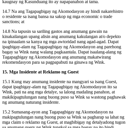
kaugnay ng Kasunduang ito ay napapanahon at tama.
14.7 Na ang Tagapagbigay ng Akomodasyon ay hindi nakarehistro
o residente sa isang bansa na sakop ng mga economic o trade
sanctions; at
14.8 Na tapusin sa sariling gastos ang anumang gawain na
kinakailangan upang alisin ang anumang kakulangan at/o depekto
na ipinaalam sa kanya ng mga awtoridad nang agad-agad. Dapat
ipagbigay-alam ng Tagapagbigay ng Akomodasyon ang parehong
bagay sa Wink nang walang pagkaantala. Dapat isaalang-alang ng
Tagapagbigay ng Akomodasyon ang anumang makatwirang
rekomendasyon para sa pagpapabuti na ginawa ng Wink.
15. Mga Insidente at Reklamo ng Guest
15.1 Kung may anumang insidente na mangyari sa isang Guest,
dapat ipagbigay-alam ng Tagapagbigay ng Akomodasyon ito sa
Wink, pati na ang mga detalye, sa lalong madaling panahon, at
makikipagtulungan nang buong puso sa Wink sa wastong paghawak
ng anumang naturang insidente.
15.2 Sumasang-ayon ang Tagapagbigay ng Akomodasyon na
makipagtulungan nang buong puso sa Wink sa pagharap sa lahat ng
mga claim o reklamo ng Guest, at magbibigay ng detalyadong tugon
sa anumang query ng Wink tungkol sa mga bagay na ito hindi