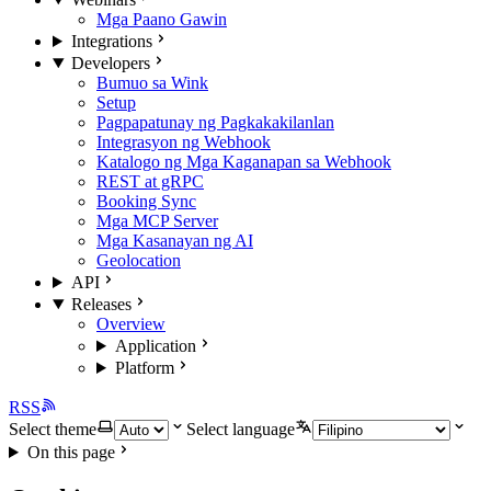
Mga Paano Gawin
Integrations
Developers
Bumuo sa Wink
Setup
Pagpapatunay ng Pagkakakilanlan
Integrasyon ng Webhook
Katalogo ng Mga Kaganapan sa Webhook
REST at gRPC
Booking Sync
Mga MCP Server
Mga Kasanayan ng AI
Geolocation
API
Releases
Overview
Application
Platform
RSS
Select theme
Select language
On this page