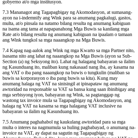
gobyerno at/o mga institusyon.
7.3 Mananagot ang Tagapagbigay ng Akomodasyon, at sumasang-
ayon na i-indemnify ang Wink para sa anumang pagkalugi, gastos,
multa, at/o pinsala na natamo bilang resulta ng anumang kabiguan
na isama ang tama at napapanahong Mga Buwis sa kanilang mga
Rate at/o bilang resulta ng anumang kabiguan na ipaalam o tamaan
ang Wink tungkol sa mga naaangkop na Mga Buwis.
7.4 Kapag nag-aalok ang Wink ng mga Kwarto sa mga Partner nito,
isasama nito ang lahat ng naaangkop na Mga Buwis (ayon sa Sub-
Section (a) ng Seksyong ito). Lahat ng halagang babayaran sa ilalim
ng Kasunduang ito, maliban kung nakasaad nang iba, ay kasama na
ang VAT o iba pang naaangkop na buwis o tungkulin (maliban sa
buwis sa korporasyon o iba pang buwis sa kita). Kung may
anumang halaga ng VAT na sinisingil at ipinapataw ng anumang
awtoridad na responsable sa VAT sa bansa kung saan ibinibigay ang
mga serbisyong iyon, babayaran ng Wink, sa pagtanggap ng
wastong tax invoice mula sa Tagapagbigay ng Akomodasyon, ang
halaga ng VAT na kasama sa mga halagang VAT inclusive na
babayaran sa ilalim ng Kasunduang ito.
7.5 Anumang paghahabol ng kaukulang awtoridad para sa mga
multa o interes na nagmumula sa huling pagbabayad, o anumang na-
invoice na VAT, ay dapat na sagutin ng Tagapagbigay ng