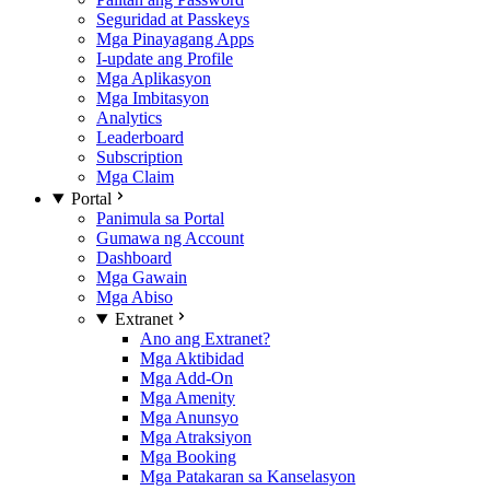
Seguridad at Passkeys
Mga Pinayagang Apps
I-update ang Profile
Mga Aplikasyon
Mga Imbitasyon
Analytics
Leaderboard
Subscription
Mga Claim
Portal
Panimula sa Portal
Gumawa ng Account
Dashboard
Mga Gawain
Mga Abiso
Extranet
Ano ang Extranet?
Mga Aktibidad
Mga Add-On
Mga Amenity
Mga Anunsyo
Mga Atraksiyon
Mga Booking
Mga Patakaran sa Kanselasyon