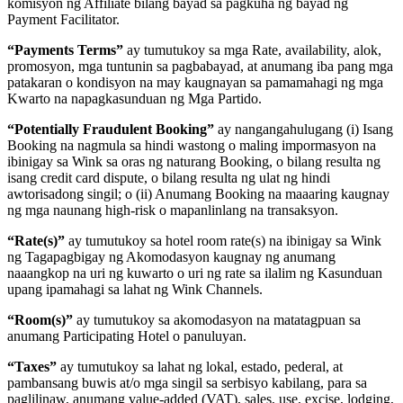
komisyon ng Affiliate bilang bayad sa pagkuha ng bayad ng
Payment Facilitator.
“Payments Terms”
ay tumutukoy sa mga Rate, availability, alok,
promosyon, mga tuntunin sa pagbabayad, at anumang iba pang mga
patakaran o kondisyon na may kaugnayan sa pamamahagi ng mga
Kwarto na napagkasunduan ng Mga Partido.
“Potentially Fraudulent Booking”
ay nangangahulugang (i) Isang
Booking na nagmula sa hindi wastong o maling impormasyon na
ibinigay sa Wink sa oras ng naturang Booking, o bilang resulta ng
isang credit card dispute, o bilang resulta ng ulat ng hindi
awtorisadong singil; o (ii) Anumang Booking na maaaring kaugnay
ng mga naunang high-risk o mapanlinlang na transaksyon.
“Rate(s)”
ay tumutukoy sa hotel room rate(s) na ibinigay sa Wink
ng Tagapagbigay ng Akomodasyon kaugnay ng anumang
naaangkop na uri ng kuwarto o uri ng rate sa ilalim ng Kasunduan
upang ipamahagi sa lahat ng Wink Channels.
“Room(s)”
ay tumutukoy sa akomodasyon na matatagpuan sa
anumang Participating Hotel o panuluyan.
“Taxes”
ay tumutukoy sa lahat ng lokal, estado, pederal, at
pambansang buwis at/o mga singil sa serbisyo kabilang, para sa
paglilinaw, anumang value-added (VAT), sales, use, excise, lodging,