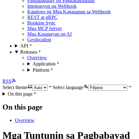
Pagpapatunay ng Pagkakakilanlan
Integrasyon ng Webhook
Katalogo ng Mga Kaganapan sa Webhook
REST at gRPC
Booking Sync
Mga MCP Server
Mga Kasanayan ng AI
Geolocation
API
Releases
Overview
Application
Platform
RSS
Select theme
Select language
On this page
On this page
Overview
Mga Tuntunin sa Pagbabayad