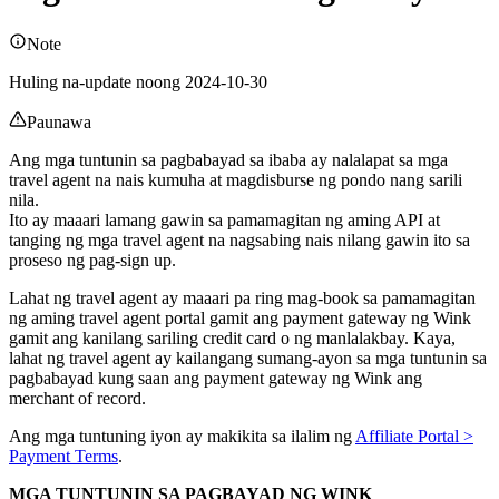
Note
Huling na-update noong 2024-10-30
Paunawa
Ang mga tuntunin sa pagbabayad sa ibaba ay nalalapat sa mga
travel agent na nais kumuha at magdisburse ng pondo nang sarili
nila.
Ito ay maaari lamang gawin sa pamamagitan ng aming API at
tanging ng mga travel agent na nagsabing nais nilang gawin ito sa
proseso ng pag-sign up.
Lahat ng travel agent ay maaari pa ring mag-book sa pamamagitan
ng aming travel agent portal gamit ang payment gateway ng Wink
gamit ang kanilang sariling credit card o ng manlalakbay. Kaya,
lahat ng travel agent ay kailangang sumang-ayon sa mga tuntunin sa
pagbabayad kung saan ang payment gateway ng Wink ang
merchant of record.
Ang mga tuntuning iyon ay makikita sa ilalim ng
Affiliate Portal >
Payment Terms
.
MGA TUNTUNIN SA PAGBAYAD NG WINK