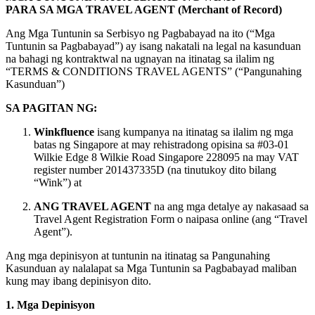
PARA SA MGA TRAVEL AGENT (Merchant of Record)
Ang Mga Tuntunin sa Serbisyo ng Pagbabayad na ito (“Mga
Tuntunin sa Pagbabayad”) ay isang nakatali na legal na kasunduan
na bahagi ng kontraktwal na ugnayan na itinatag sa ilalim ng
“TERMS & CONDITIONS TRAVEL AGENTS” (“Pangunahing
Kasunduan”)
SA PAGITAN NG:
Winkfluence
isang kumpanya na itinatag sa ilalim ng mga
batas ng Singapore at may rehistradong opisina sa #03-01
Wilkie Edge 8 Wilkie Road Singapore 228095 na may VAT
register number 201437335D (na tinutukoy dito bilang
“Wink”) at
ANG TRAVEL AGENT
na ang mga detalye ay nakasaad sa
Travel Agent Registration Form o naipasa online (ang “Travel
Agent”).
Ang mga depinisyon at tuntunin na itinatag sa Pangunahing
Kasunduan ay nalalapat sa Mga Tuntunin sa Pagbabayad maliban
kung may ibang depinisyon dito.
1. Mga Depinisyon