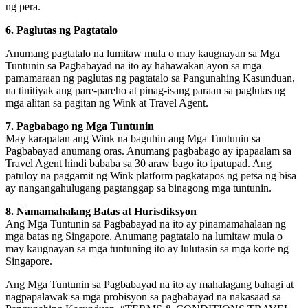
ng pera.
6. Paglutas ng Pagtatalo
Anumang pagtatalo na lumitaw mula o may kaugnayan sa Mga
Tuntunin sa Pagbabayad na ito ay hahawakan ayon sa mga
pamamaraan ng paglutas ng pagtatalo sa Pangunahing Kasunduan,
na tinitiyak ang pare-pareho at pinag-isang paraan sa paglutas ng
mga alitan sa pagitan ng Wink at Travel Agent.
7. Pagbabago ng Mga Tuntunin
May karapatan ang Wink na baguhin ang Mga Tuntunin sa
Pagbabayad anumang oras. Anumang pagbabago ay ipapaalam sa
Travel Agent hindi bababa sa 30 araw bago ito ipatupad. Ang
patuloy na paggamit ng Wink platform pagkatapos ng petsa ng bisa
ay nangangahulugang pagtanggap sa binagong mga tuntunin.
8. Namamahalang Batas at Hurisdiksyon
Ang Mga Tuntunin sa Pagbabayad na ito ay pinamamahalaan ng
mga batas ng Singapore. Anumang pagtatalo na lumitaw mula o
may kaugnayan sa mga tuntuning ito ay lulutasin sa mga korte ng
Singapore.
Ang Mga Tuntunin sa Pagbabayad na ito ay mahalagang bahagi at
nagpapalawak sa mga probisyon sa pagbabayad na nakasaad sa