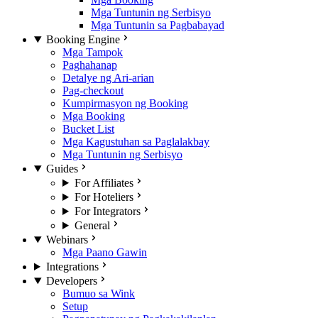
Mga Tuntunin ng Serbisyo
Mga Tuntunin sa Pagbabayad
Booking Engine
Mga Tampok
Paghahanap
Detalye ng Ari-arian
Pag-checkout
Kumpirmasyon ng Booking
Mga Booking
Bucket List
Mga Kagustuhan sa Paglalakbay
Mga Tuntunin ng Serbisyo
Guides
For Affiliates
For Hoteliers
For Integrators
General
Webinars
Mga Paano Gawin
Integrations
Developers
Bumuo sa Wink
Setup