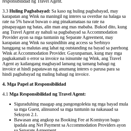
responsibilidad ng Travel Agent.
3.3
Huling Pagbabayad:
Sa kaso ng huling pagbabayad, may
karapatan ang Wink na maningil ng interes sa overdue na halaga sa
rate na 5% bawat buwan o ang pinakamataas na rate na
pinapayagan ng batas, alin man ang mas mababa. Bukod dito, kung
ang Travel Agent ay nahuli sa pagbabayad sa Accommodation
Provider ayon sa mga tuntunin ng Separate Agreement, may
karapatan ang Wink na suspindihin ang access sa Serbisyo
hanggang sa malutas ang lahat ng outstanding na bayad sa parehong
Wink at Accommodation Provider. Gayunpaman, kung may mga
pagkakamali o error sa invoice na isinumite ng Wink, ang Travel
Agent ay kailangang magbayad lamang ng tamang bahagi ng
invoice at hindi papatawan ng anumang interes o parusa para sa
hindi pagbabayad ng maling bahagi ng invoice.
4. Mga Papel at Responsibilidad
4.1
Mga Responsibilidad ng Travel Agent:
Siguraduhing maagap ang pangongolekta ng mga bayad mula
sa mga Guest, alinsunod sa mga tuntunin na nakasaad sa
Seksyon 2.1.
Bawasan ang angkop na Booking Fee at Komisyon bago
ipadala ang Net Payment sa Accommodation Providers ayon
sa Separate Agreement.