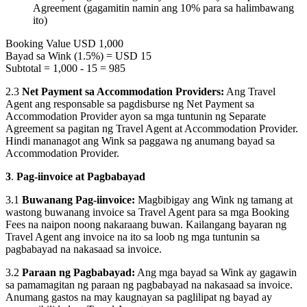
Agreement (gagamitin namin ang 10% para sa halimbawang
ito)
Booking Value USD 1,000
Bayad sa Wink (1.5%) = USD 15
Subtotal = 1,000 - 15 = 985
2.3
Net Payment sa Accommodation Providers:
Ang Travel
Agent ang responsable sa pagdisburse ng Net Payment sa
Accommodation Provider ayon sa mga tuntunin ng Separate
Agreement sa pagitan ng Travel Agent at Accommodation Provider.
Hindi mananagot ang Wink sa paggawa ng anumang bayad sa
Accommodation Provider.
3
.
Pag-iinvoice at Pagbabayad
3.1
Buwanang Pag-iinvoice:
Magbibigay ang Wink ng tamang at
wastong buwanang invoice sa Travel Agent para sa mga Booking
Fees na naipon noong nakaraang buwan. Kailangang bayaran ng
Travel Agent ang invoice na ito sa loob ng mga tuntunin sa
pagbabayad na nakasaad sa invoice.
3.2
Paraan ng Pagbabayad:
Ang mga bayad sa Wink ay gagawin
sa pamamagitan ng paraan ng pagbabayad na nakasaad sa invoice.
Anumang gastos na may kaugnayan sa paglilipat ng bayad ay