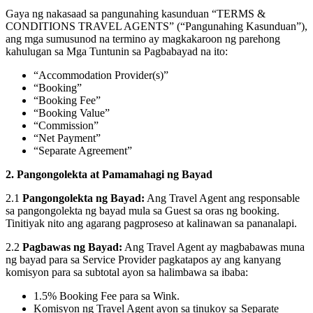
Gaya ng nakasaad sa pangunahing kasunduan “TERMS &
CONDITIONS TRAVEL AGENTS” (“Pangunahing Kasunduan”),
ang mga sumusunod na termino ay magkakaroon ng parehong
kahulugan sa Mga Tuntunin sa Pagbabayad na ito:
“Accommodation Provider(s)”
“Booking”
“Booking Fee”
“Booking Value”
“Commission”
“Net Payment”
“Separate Agreement”
2. Pangongolekta at Pamamahagi ng Bayad
2.1
Pangongolekta ng Bayad:
Ang Travel Agent ang responsable
sa pangongolekta ng bayad mula sa Guest sa oras ng booking.
Tinitiyak nito ang agarang pagproseso at kalinawan sa pananalapi.
2.2
Pagbawas ng Bayad:
Ang Travel Agent ay magbabawas muna
ng bayad para sa Service Provider pagkatapos ay ang kanyang
komisyon para sa subtotal ayon sa halimbawa sa ibaba:
1.5% Booking Fee para sa Wink.
Komisyon ng Travel Agent ayon sa tinukoy sa Separate