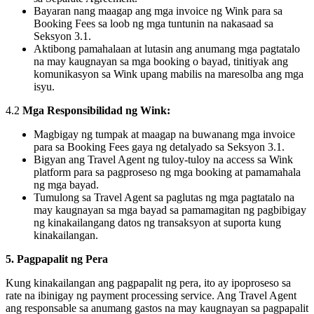
Bayaran nang maagap ang mga invoice ng Wink para sa
Booking Fees sa loob ng mga tuntunin na nakasaad sa
Seksyon 3.1.
Aktibong pamahalaan at lutasin ang anumang mga pagtatalo
na may kaugnayan sa mga booking o bayad, tinitiyak ang
komunikasyon sa Wink upang mabilis na maresolba ang mga
isyu.
4.2
Mga Responsibilidad ng Wink:
Magbigay ng tumpak at maagap na buwanang mga invoice
para sa Booking Fees gaya ng detalyado sa Seksyon 3.1.
Bigyan ang Travel Agent ng tuloy-tuloy na access sa Wink
platform para sa pagproseso ng mga booking at pamamahala
ng mga bayad.
Tumulong sa Travel Agent sa paglutas ng mga pagtatalo na
may kaugnayan sa mga bayad sa pamamagitan ng pagbibigay
ng kinakailangang datos ng transaksyon at suporta kung
kinakailangan.
5. Pagpapalit ng Pera
Kung kinakailangan ang pagpapalit ng pera, ito ay ipoproseso sa
rate na ibinigay ng payment processing service. Ang Travel Agent
ang responsable sa anumang gastos na may kaugnayan sa pagpapalit