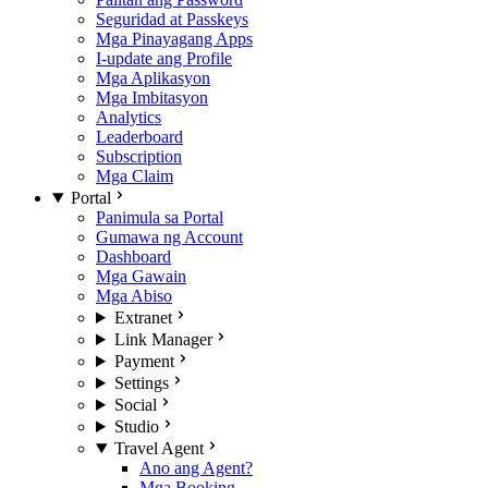
Seguridad at Passkeys
Mga Pinayagang Apps
I-update ang Profile
Mga Aplikasyon
Mga Imbitasyon
Analytics
Leaderboard
Subscription
Mga Claim
Portal
Panimula sa Portal
Gumawa ng Account
Dashboard
Mga Gawain
Mga Abiso
Extranet
Link Manager
Payment
Settings
Social
Studio
Travel Agent
Ano ang Agent?
Mga Booking