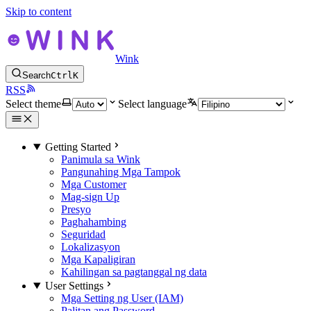
Skip to content
Wink
Search
Ctrl
K
RSS
Select theme
Select language
Getting Started
Panimula sa Wink
Pangunahing Mga Tampok
Mga Customer
Mag-sign Up
Presyo
Paghahambing
Seguridad
Lokalizasyon
Mga Kapaligiran
Kahilingan sa pagtanggal ng data
User Settings
Mga Setting ng User (IAM)
Palitan ang Password