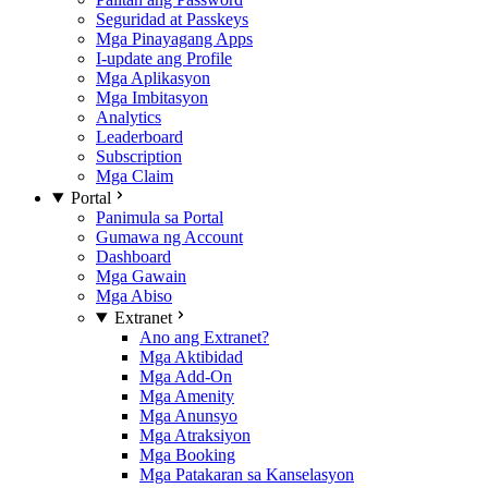
Seguridad at Passkeys
Mga Pinayagang Apps
I-update ang Profile
Mga Aplikasyon
Mga Imbitasyon
Analytics
Leaderboard
Subscription
Mga Claim
Portal
Panimula sa Portal
Gumawa ng Account
Dashboard
Mga Gawain
Mga Abiso
Extranet
Ano ang Extranet?
Mga Aktibidad
Mga Add-On
Mga Amenity
Mga Anunsyo
Mga Atraksiyon
Mga Booking
Mga Patakaran sa Kanselasyon