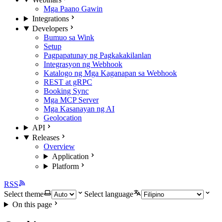
Mga Paano Gawin
Integrations
Developers
Bumuo sa Wink
Setup
Pagpapatunay ng Pagkakakilanlan
Integrasyon ng Webhook
Katalogo ng Mga Kaganapan sa Webhook
REST at gRPC
Booking Sync
Mga MCP Server
Mga Kasanayan ng AI
Geolocation
API
Releases
Overview
Application
Platform
RSS
Select theme
Select language
On this page