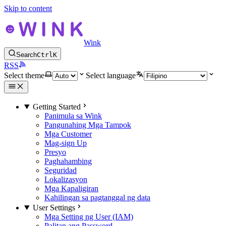
Skip to content
Wink
Search
Ctrl
K
RSS
Select theme
Select language
Getting Started
Panimula sa Wink
Pangunahing Mga Tampok
Mga Customer
Mag-sign Up
Presyo
Paghahambing
Seguridad
Lokalizasyon
Mga Kapaligiran
Kahilingan sa pagtanggal ng data
User Settings
Mga Setting ng User (IAM)
Palitan ang Password