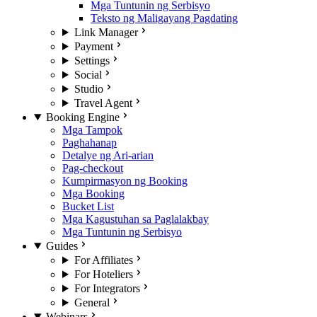
Mga Tuntunin ng Serbisyo
Teksto ng Maligayang Pagdating
Link Manager
Payment
Settings
Social
Studio
Travel Agent
Booking Engine
Mga Tampok
Paghahanap
Detalye ng Ari-arian
Pag-checkout
Kumpirmasyon ng Booking
Mga Booking
Bucket List
Mga Kagustuhan sa Paglalakbay
Mga Tuntunin ng Serbisyo
Guides
For Affiliates
For Hoteliers
For Integrators
General
Webinars