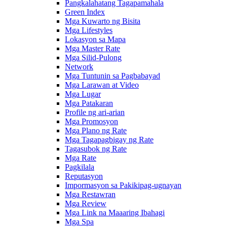
Pangkalahatang Tagapamahala
Green Index
Mga Kuwarto ng Bisita
Mga Lifestyles
Lokasyon sa Mapa
Mga Master Rate
Mga Silid-Pulong
Network
Mga Tuntunin sa Pagbabayad
Mga Larawan at Video
Mga Lugar
Mga Patakaran
Profile ng ari-arian
Mga Promosyon
Mga Plano ng Rate
Mga Tagapagbigay ng Rate
Tagasubok ng Rate
Mga Rate
Pagkilala
Reputasyon
Impormasyon sa Pakikipag-ugnayan
Mga Restawran
Mga Review
Mga Link na Maaaring Ibahagi
Mga Spa