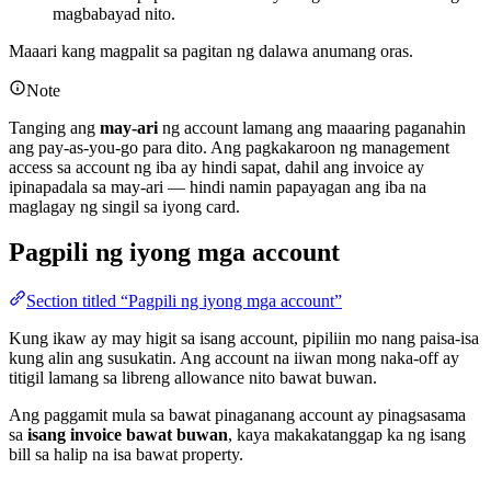
magbabayad nito.
Maaari kang magpalit sa pagitan ng dalawa anumang oras.
Note
Tanging ang
may-ari
ng account lamang ang maaaring paganahin
ang pay-as-you-go para dito. Ang pagkakaroon ng management
access sa account ng iba ay hindi sapat, dahil ang invoice ay
ipinapadala sa may-ari — hindi namin papayagan ang iba na
maglagay ng singil sa iyong card.
Pagpili ng iyong mga account
Section titled “Pagpili ng iyong mga account”
Kung ikaw ay may higit sa isang account, pipiliin mo nang paisa-isa
kung alin ang susukatin. Ang account na iiwan mong naka-off ay
titigil lamang sa libreng allowance nito bawat buwan.
Ang paggamit mula sa bawat pinaganang account ay pinagsasama
sa
isang invoice bawat buwan
, kaya makakatanggap ka ng isang
bill sa halip na isa bawat property.