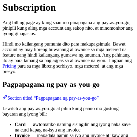
Subscription
Ang billing page ay kung saan mo pinapagana ang pay-as-you-go,
pinipili kung aling mga account ang sakop nito, at minomonitor ang
iyong ginagastos.
Hindi mo kailangang pumunta dito para makapagsimula. Bawat
account ay may libreng buwanang allowance sa mga metered na
feature nang hindi kailangang gumawa ng anuman. Ang pahinang
ito ay para lamang sa paglagpas sa allowance na iyon. Tingnan ang
Pricing
para sa mga libreng serbisyo, mga metered, at ang mga
presyo.
Pagpapagana ng pay-as-you-go
Section titled “Pagpapagana ng pay-as-you-go”
I-switch ang pay-as-you-go at piliin kung paano mo gustong
bayaran ang iyong bill:
Card
— awtomatiko naming sisingilin ang iyong naka-save
na card kapag na-isyu ang invoice.
Invoice
— ipapadala namin sa iyo ang invoice at ikaw ang