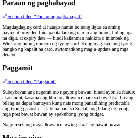
Paraan ng pagbabayad
Section titled “Paraan ng pagbabayad”
Magdagdag ng card at itatago namin ito nang ligtas sa aming
payment provider. Ipinapakita lamang namin ang brand, huling apat
na digit, at expiry date — hindi kailanman nakikita o iniimbak ng
Wink ang buong numero ng iyong card. Kung mag-isyu ang iyong
bangko ng kapalit na card, awtomatikong mag-a-update ang mga
detalye.
Paggamit
Section titled “Paggamit”
Subaybayan ang nagamit mo ngayong buwan, hinati ayon sa feature
at account, kasama ang libreng allowance para sa bawat isa. Ito ang
bilang na dapat bantayan kung nais mong panatilihing predictable
ang iyong gastusin — lalo na para sa Social, ang bilang ng iyong
mga post bawat buwan ay epektibong iyong budget.
Nagrereset ang mga allowance tuwing ika-1 ng bawat buwan.
Mga invoice