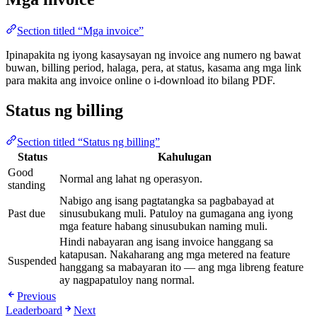
Section titled “Mga invoice”
Ipinapakita ng iyong kasaysayan ng invoice ang numero ng bawat
buwan, billing period, halaga, pera, at status, kasama ang mga link
para makita ang invoice online o i-download ito bilang PDF.
Status ng billing
Section titled “Status ng billing”
Status
Kahulugan
Good
Normal ang lahat ng operasyon.
standing
Nabigo ang isang pagtatangka sa pagbabayad at
Past due
sinusubukang muli. Patuloy na gumagana ang iyong
mga feature habang sinusubukan naming muli.
Hindi nabayaran ang isang invoice hanggang sa
katapusan. Nakaharang ang mga metered na feature
Suspended
hanggang sa mabayaran ito — ang mga libreng feature
ay nagpapatuloy nang normal.
Previous
Leaderboard
Next