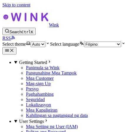
Skip to content
Wink
Search
Ctrl
K
RSS
Select theme
Select language
Getting Started
Panimula sa Wink
Pangunahing Mga Tampok
Mga Customer
Mag-sign Up
Presyo
Paghahambing
Seguridad
Lokalizasyon
Mga Kapaligiran
Kahilingan sa pagtanggal ng data
User Settings
Mga Setting ng User (IAM)
Palitan ang Password