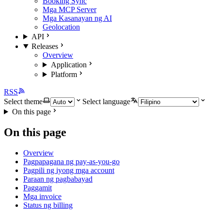
Booking Sync
Mga MCP Server
Mga Kasanayan ng AI
Geolocation
API
Releases
Overview
Application
Platform
RSS
Select theme
Select language
On this page
On this page
Overview
Pagpapagana ng pay-as-you-go
Pagpili ng iyong mga account
Paraan ng pagbabayad
Paggamit
Mga invoice
Status ng billing