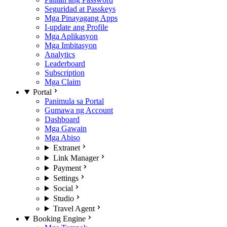
Seguridad at Passkeys
Mga Pinayagang Apps
I-update ang Profile
Mga Aplikasyon
Mga Imbitasyon
Analytics
Leaderboard
Subscription
Mga Claim
Portal
Panimula sa Portal
Gumawa ng Account
Dashboard
Mga Gawain
Mga Abiso
Extranet
Link Manager
Payment
Settings
Social
Studio
Travel Agent
Booking Engine