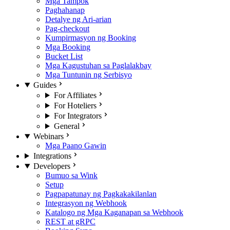
Mga Tampok
Paghahanap
Detalye ng Ari-arian
Pag-checkout
Kumpirmasyon ng Booking
Mga Booking
Bucket List
Mga Kagustuhan sa Paglalakbay
Mga Tuntunin ng Serbisyo
Guides
For Affiliates
For Hoteliers
For Integrators
General
Webinars
Mga Paano Gawin
Integrations
Developers
Bumuo sa Wink
Setup
Pagpapatunay ng Pagkakakilanlan
Integrasyon ng Webhook
Katalogo ng Mga Kaganapan sa Webhook
REST at gRPC