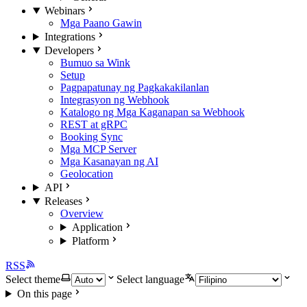
Webinars
Mga Paano Gawin
Integrations
Developers
Bumuo sa Wink
Setup
Pagpapatunay ng Pagkakakilanlan
Integrasyon ng Webhook
Katalogo ng Mga Kaganapan sa Webhook
REST at gRPC
Booking Sync
Mga MCP Server
Mga Kasanayan ng AI
Geolocation
API
Releases
Overview
Application
Platform
RSS
Select theme
Select language
On this page