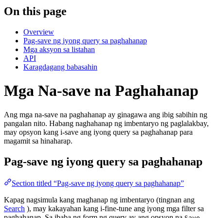
On this page
Overview
Pag-save ng iyong query sa paghahanap
Mga aksyon sa listahan
API
Karagdagang babasahin
Mga Na-save na Paghahanap
Ang mga na-save na paghahanap ay ginagawa ang ibig sabihin ng
pangalan nito. Habang naghahanap ng imbentaryo ng paglalakbay,
may opsyon kang i-save ang iyong query sa paghahanap para
magamit sa hinaharap.
Pag-save ng iyong query sa paghahanap
Section titled “Pag-save ng iyong query sa paghahanap”
Kapag nagsimula kang maghanap ng imbentaryo (tingnan ang
Search
), may kakayahan kang i-fine-tune ang iyong mga filter sa
paghahanap. Sa ibaba ng form ng query ay ang opsyon na
Save