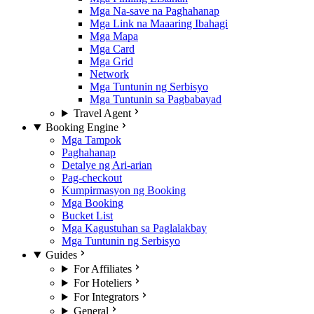
Mga Na-save na Paghahanap
Mga Link na Maaaring Ibahagi
Mga Mapa
Mga Card
Mga Grid
Network
Mga Tuntunin ng Serbisyo
Mga Tuntunin sa Pagbabayad
Travel Agent
Booking Engine
Mga Tampok
Paghahanap
Detalye ng Ari-arian
Pag-checkout
Kumpirmasyon ng Booking
Mga Booking
Bucket List
Mga Kagustuhan sa Paglalakbay
Mga Tuntunin ng Serbisyo
Guides
For Affiliates
For Hoteliers
For Integrators
General