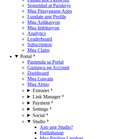
Seguridad at Passkeys
Mga Pinayagang Apps
I-update ang Profile
Mga Aplikasyon
Mga Imbitasyon
Analytics
Leaderboard
Subscription
Mga Claim
Portal
Panimula sa Portal
Gumawa ng Account
Dashboard
Mga Gawain
Mga Abiso
Extranet
Link Manager
Payment
Settings
Social
Studio
Ano ang Studio?
Paghahanap
Mga Piniling Listahan