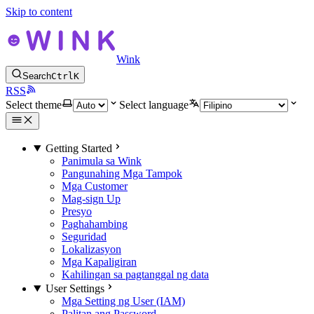
Skip to content
Wink
Search
Ctrl
K
RSS
Select theme
Select language
Getting Started
Panimula sa Wink
Pangunahing Mga Tampok
Mga Customer
Mag-sign Up
Presyo
Paghahambing
Seguridad
Lokalizasyon
Mga Kapaligiran
Kahilingan sa pagtanggal ng data
User Settings
Mga Setting ng User (IAM)
Palitan ang Password