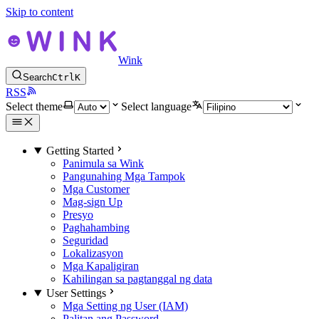
Skip to content
Wink
Search
Ctrl
K
RSS
Select theme
Select language
Getting Started
Panimula sa Wink
Pangunahing Mga Tampok
Mga Customer
Mag-sign Up
Presyo
Paghahambing
Seguridad
Lokalizasyon
Mga Kapaligiran
Kahilingan sa pagtanggal ng data
User Settings
Mga Setting ng User (IAM)
Palitan ang Password