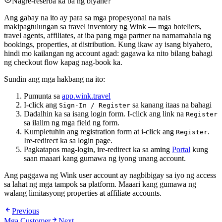
Nagre-reserba ka ba ng biyahe?
Ang gabay na ito ay para sa mga propesyonal na nais
makipagtulungan sa travel inventory ng Wink — mga hoteliers,
travel agents, affiliates, at iba pang mga partner na namamahala ng
bookings, properties, at distribution. Kung ikaw ay isang biyahero,
hindi mo kailangan ng account agad: gagawa ka nito bilang bahagi
ng checkout flow kapag nag-book ka.
Sundin ang mga hakbang na ito:
Pumunta sa
app.wink.travel
I-click ang
sa kanang itaas na bahagi
Sign-In / Register
Dadalhin ka sa isang login form. I-click ang link na
Register
sa ilalim ng mga field ng form.
Kumpletuhin ang registration form at i-click ang
.
Register
Ire-redirect ka sa login page.
Pagkatapos mag-login, ire-redirect ka sa aming
Portal
kung
saan maaari kang gumawa ng iyong unang account.
Ang paggawa ng Wink user account ay nagbibigay sa iyo ng access
sa lahat ng mga tampok sa platform. Maaari kang gumawa ng
walang limitasyong properties at affiliate accounts.
Previous
Mga Customer
Next