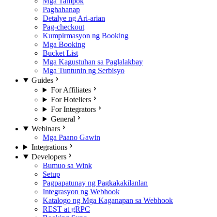
Mga Tampok
Paghahanap
Detalye ng Ari-arian
Pag-checkout
Kumpirmasyon ng Booking
Mga Booking
Bucket List
Mga Kagustuhan sa Paglalakbay
Mga Tuntunin ng Serbisyo
Guides
For Affiliates
For Hoteliers
For Integrators
General
Webinars
Mga Paano Gawin
Integrations
Developers
Bumuo sa Wink
Setup
Pagpapatunay ng Pagkakakilanlan
Integrasyon ng Webhook
Katalogo ng Mga Kaganapan sa Webhook
REST at gRPC