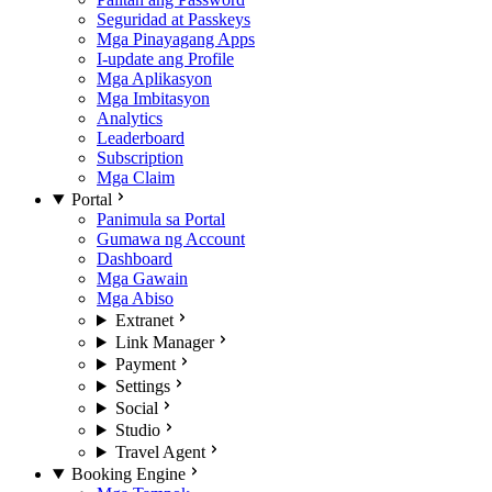
Seguridad at Passkeys
Mga Pinayagang Apps
I-update ang Profile
Mga Aplikasyon
Mga Imbitasyon
Analytics
Leaderboard
Subscription
Mga Claim
Portal
Panimula sa Portal
Gumawa ng Account
Dashboard
Mga Gawain
Mga Abiso
Extranet
Link Manager
Payment
Settings
Social
Studio
Travel Agent
Booking Engine