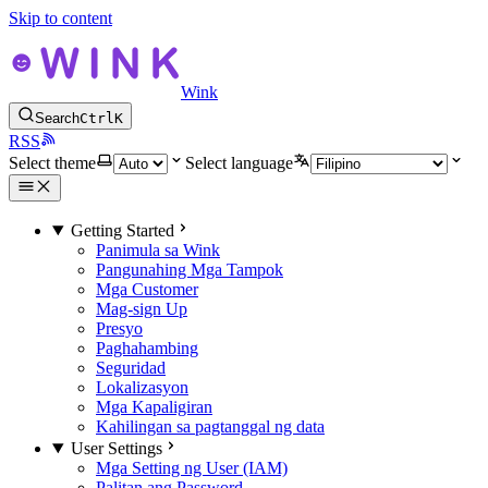
Skip to content
Wink
Search
Ctrl
K
RSS
Select theme
Select language
Getting Started
Panimula sa Wink
Pangunahing Mga Tampok
Mga Customer
Mag-sign Up
Presyo
Paghahambing
Seguridad
Lokalizasyon
Mga Kapaligiran
Kahilingan sa pagtanggal ng data
User Settings
Mga Setting ng User (IAM)
Palitan ang Password