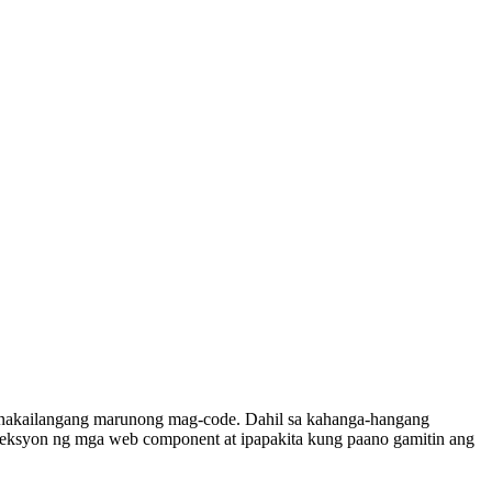
 kinakailangang marunong mag-code. Dahil sa kahanga-hangang
koleksyon ng mga web component at ipapakita kung paano gamitin ang