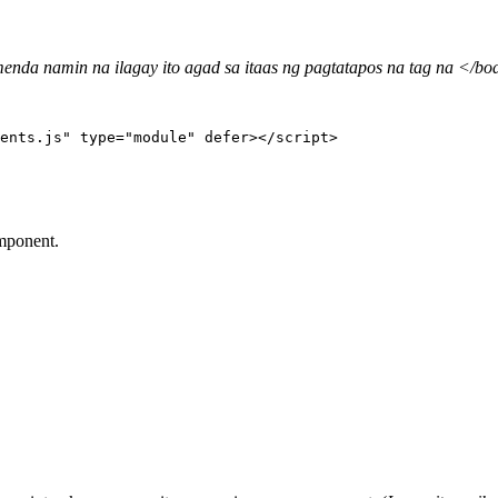
menda namin na ilagay ito agad sa itaas ng pagtatapos na tag na </b
ents.js
"
type
=
"
module
"
defer
></
script
>
mponent.