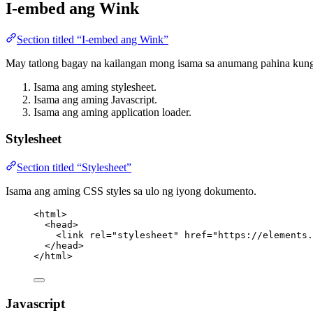
I-embed ang Wink
Section titled “I-embed ang Wink”
May tatlong bagay na kailangan mong isama sa anumang pahina kung
Isama ang aming stylesheet.
Isama ang aming Javascript.
Isama ang aming application loader.
Stylesheet
Section titled “Stylesheet”
Isama ang aming CSS styles sa ulo ng iyong dokumento.
<
html
>
<
head
>
<
link
rel
=
"
stylesheet
"
href
=
"
https://elements.
</
head
>
</
html
>
Javascript