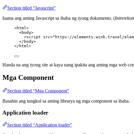
Section titled “Javascript”
Isama ang aming Javascript sa ibaba ng iyong dokumento. (
Inirereko
<
html
>
<
body
>
<
script
src
=
"
https://elements.wink.travel/elem
</
body
>
</
html
>
Handa na ang iyong site at kaya nang ipakita ang aming mga web co
Mga Component
Section titled “Mga Component”
Basahin ang tungkol sa aming librarya ng mga component sa ibaba.
Application loader
Section titled “Application loader”