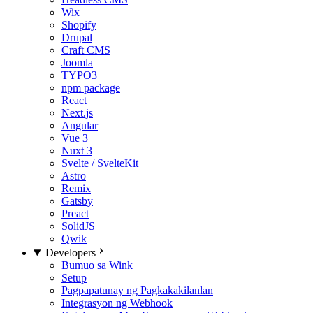
Wix
Shopify
Drupal
Craft CMS
Joomla
TYPO3
npm package
React
Next.js
Angular
Vue 3
Nuxt 3
Svelte / SvelteKit
Astro
Remix
Gatsby
Preact
SolidJS
Qwik
Developers
Bumuo sa Wink
Setup
Pagpapatunay ng Pagkakakilanlan
Integrasyon ng Webhook