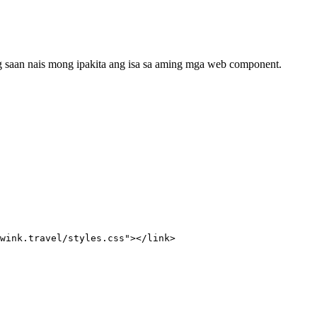
 saan nais mong ipakita ang isa sa aming mga web component.
wink.travel/styles.css
"
></
link
>