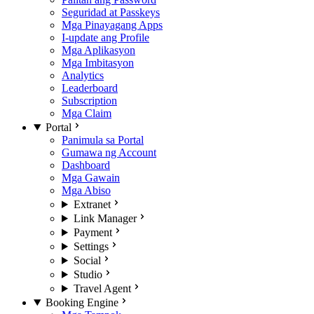
Seguridad at Passkeys
Mga Pinayagang Apps
I-update ang Profile
Mga Aplikasyon
Mga Imbitasyon
Analytics
Leaderboard
Subscription
Mga Claim
Portal
Panimula sa Portal
Gumawa ng Account
Dashboard
Mga Gawain
Mga Abiso
Extranet
Link Manager
Payment
Settings
Social
Studio
Travel Agent
Booking Engine