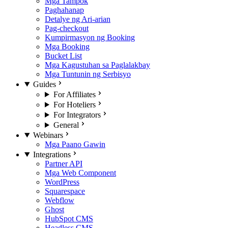
Mga Tampok
Paghahanap
Detalye ng Ari-arian
Pag-checkout
Kumpirmasyon ng Booking
Mga Booking
Bucket List
Mga Kagustuhan sa Paglalakbay
Mga Tuntunin ng Serbisyo
Guides
For Affiliates
For Hoteliers
For Integrators
General
Webinars
Mga Paano Gawin
Integrations
Partner API
Mga Web Component
WordPress
Squarespace
Webflow
Ghost
HubSpot CMS
Headless CMS