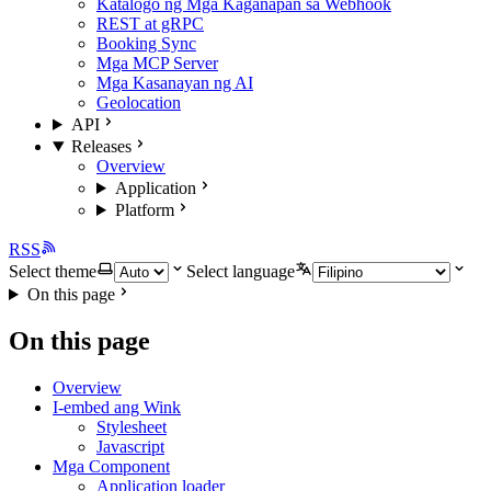
Katalogo ng Mga Kaganapan sa Webhook
REST at gRPC
Booking Sync
Mga MCP Server
Mga Kasanayan ng AI
Geolocation
API
Releases
Overview
Application
Platform
RSS
Select theme
Select language
On this page
On this page
Overview
I-embed ang Wink
Stylesheet
Javascript
Mga Component
Application loader