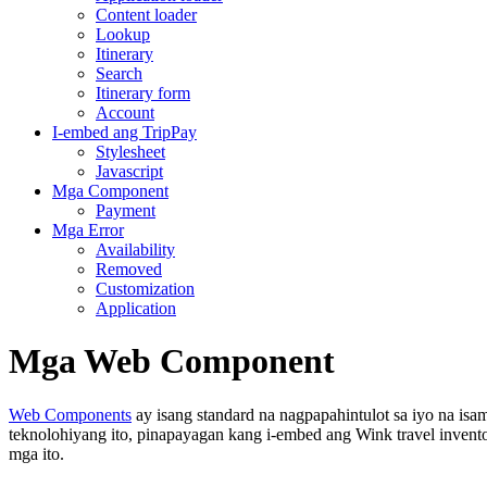
Content loader
Lookup
Itinerary
Search
Itinerary form
Account
I-embed ang TripPay
Stylesheet
Javascript
Mga Component
Payment
Mga Error
Availability
Removed
Customization
Application
Mga Web Component
Web Components
ay isang standard na nagpapahintulot sa iyo na i
teknolohiyang ito, pinapayagan kang i-embed ang Wink travel invent
mga ito.