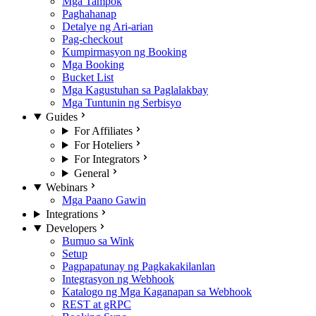
Mga Tampok
Paghahanap
Detalye ng Ari-arian
Pag-checkout
Kumpirmasyon ng Booking
Mga Booking
Bucket List
Mga Kagustuhan sa Paglalakbay
Mga Tuntunin ng Serbisyo
Guides
For Affiliates
For Hoteliers
For Integrators
General
Webinars
Mga Paano Gawin
Integrations
Developers
Bumuo sa Wink
Setup
Pagpapatunay ng Pagkakakilanlan
Integrasyon ng Webhook
Katalogo ng Mga Kaganapan sa Webhook
REST at gRPC