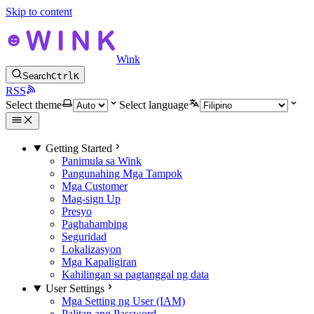
Skip to content
Wink
Search
Ctrl
K
RSS
Select theme
Select language
Getting Started
Panimula sa Wink
Pangunahing Mga Tampok
Mga Customer
Mag-sign Up
Presyo
Paghahambing
Seguridad
Lokalizasyon
Mga Kapaligiran
Kahilingan sa pagtanggal ng data
User Settings
Mga Setting ng User (IAM)
Palitan ang Password