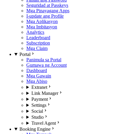
Seguridad at Passkeys
Mga Pinayagang Apps
I-update ang Profile
Mga Aplikasyon
Mga Imbitasyon
Analytics
Leaderboard
Subscription
Mga Claim
Portal
Panimula sa Portal
Gumawa ng Account
Dashboard
Mga Gawain
Mga Abiso
Extranet
Link Manager
Payment
Settings
Social
Studio
Travel Agent
Booking Engine