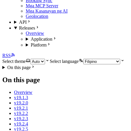
Booking Sync
Mga MCP Server
Mga Kasanayan ng AI
Geolocation
API
Releases
Overview
Application
Platform
RSS
Select theme
Select language
On this page
On this page
Overview
v19.1.3
v19.2.0
v19.2.1
v19.2.2
v19.2.3
v19.2.4
v19.2.5