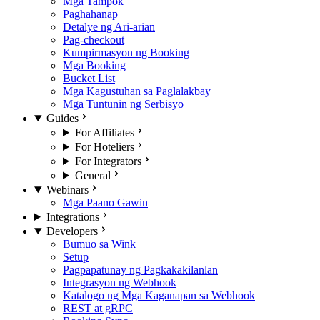
Mga Tampok
Paghahanap
Detalye ng Ari-arian
Pag-checkout
Kumpirmasyon ng Booking
Mga Booking
Bucket List
Mga Kagustuhan sa Paglalakbay
Mga Tuntunin ng Serbisyo
Guides
For Affiliates
For Hoteliers
For Integrators
General
Webinars
Mga Paano Gawin
Integrations
Developers
Bumuo sa Wink
Setup
Pagpapatunay ng Pagkakakilanlan
Integrasyon ng Webhook
Katalogo ng Mga Kaganapan sa Webhook
REST at gRPC