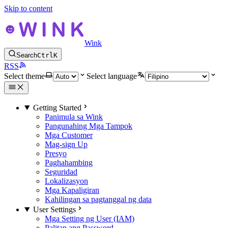
Skip to content
Wink
Search
Ctrl
K
RSS
Select theme
Select language
Getting Started
Panimula sa Wink
Pangunahing Mga Tampok
Mga Customer
Mag-sign Up
Presyo
Paghahambing
Seguridad
Lokalizasyon
Mga Kapaligiran
Kahilingan sa pagtanggal ng data
User Settings
Mga Setting ng User (IAM)
Palitan ang Password