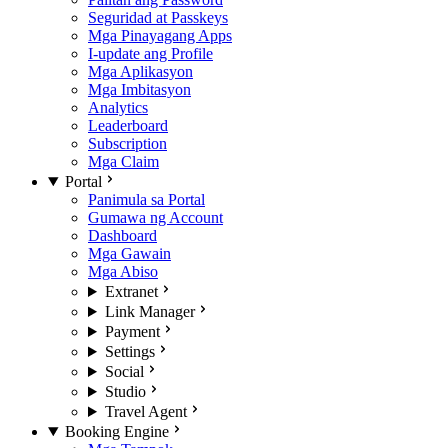
Seguridad at Passkeys
Mga Pinayagang Apps
I-update ang Profile
Mga Aplikasyon
Mga Imbitasyon
Analytics
Leaderboard
Subscription
Mga Claim
Portal
Panimula sa Portal
Gumawa ng Account
Dashboard
Mga Gawain
Mga Abiso
Extranet
Link Manager
Payment
Settings
Social
Studio
Travel Agent
Booking Engine