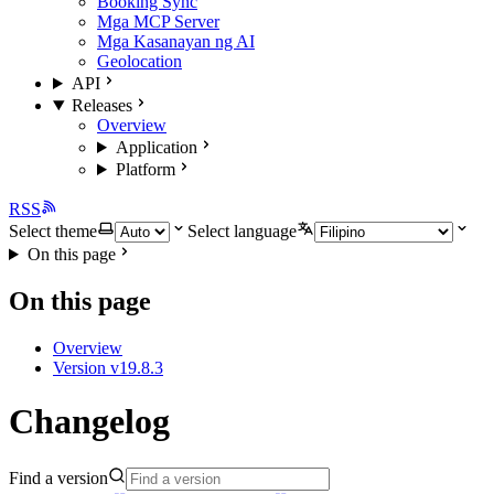
Booking Sync
Mga MCP Server
Mga Kasanayan ng AI
Geolocation
API
Releases
Overview
Application
Platform
RSS
Select theme
Select language
On this page
On this page
Overview
Version v19.8.3
Changelog
Find a version