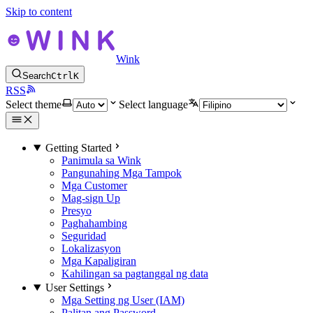
Skip to content
Wink
Search
Ctrl
K
RSS
Select theme
Select language
Getting Started
Panimula sa Wink
Pangunahing Mga Tampok
Mga Customer
Mag-sign Up
Presyo
Paghahambing
Seguridad
Lokalizasyon
Mga Kapaligiran
Kahilingan sa pagtanggal ng data
User Settings
Mga Setting ng User (IAM)
Palitan ang Password