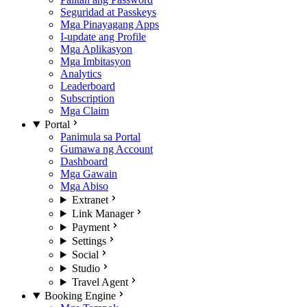
Seguridad at Passkeys
Mga Pinayagang Apps
I-update ang Profile
Mga Aplikasyon
Mga Imbitasyon
Analytics
Leaderboard
Subscription
Mga Claim
Portal
Panimula sa Portal
Gumawa ng Account
Dashboard
Mga Gawain
Mga Abiso
Extranet
Link Manager
Payment
Settings
Social
Studio
Travel Agent
Booking Engine