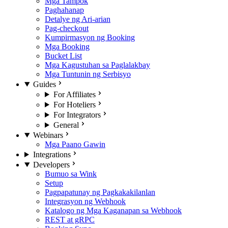
Mga Tampok
Paghahanap
Detalye ng Ari-arian
Pag-checkout
Kumpirmasyon ng Booking
Mga Booking
Bucket List
Mga Kagustuhan sa Paglalakbay
Mga Tuntunin ng Serbisyo
Guides
For Affiliates
For Hoteliers
For Integrators
General
Webinars
Mga Paano Gawin
Integrations
Developers
Bumuo sa Wink
Setup
Pagpapatunay ng Pagkakakilanlan
Integrasyon ng Webhook
Katalogo ng Mga Kaganapan sa Webhook
REST at gRPC