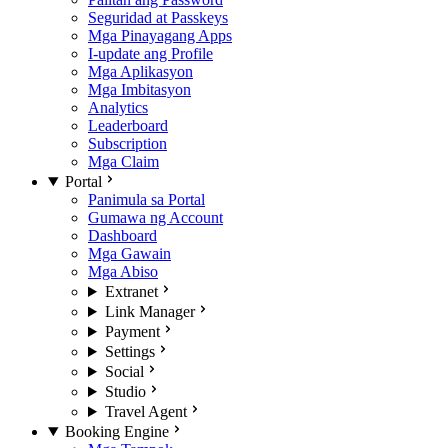
Seguridad at Passkeys
Mga Pinayagang Apps
I-update ang Profile
Mga Aplikasyon
Mga Imbitasyon
Analytics
Leaderboard
Subscription
Mga Claim
Portal
Panimula sa Portal
Gumawa ng Account
Dashboard
Mga Gawain
Mga Abiso
Extranet
Link Manager
Payment
Settings
Social
Studio
Travel Agent
Booking Engine