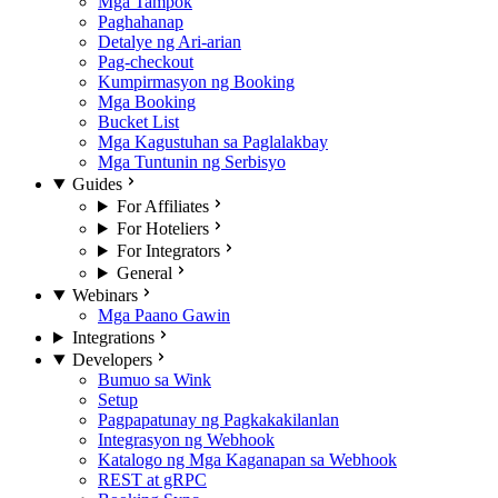
Mga Tampok
Paghahanap
Detalye ng Ari-arian
Pag-checkout
Kumpirmasyon ng Booking
Mga Booking
Bucket List
Mga Kagustuhan sa Paglalakbay
Mga Tuntunin ng Serbisyo
Guides
For Affiliates
For Hoteliers
For Integrators
General
Webinars
Mga Paano Gawin
Integrations
Developers
Bumuo sa Wink
Setup
Pagpapatunay ng Pagkakakilanlan
Integrasyon ng Webhook
Katalogo ng Mga Kaganapan sa Webhook
REST at gRPC