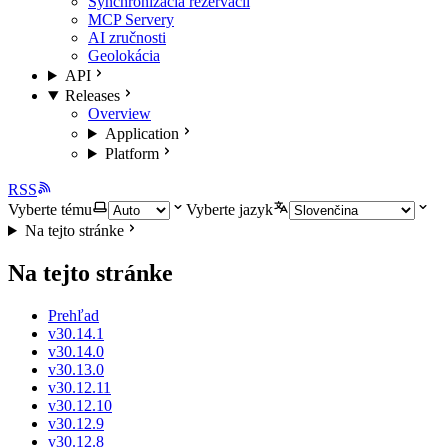
Synchronizácia rezervácií
MCP Servery
AI zručnosti
Geolokácia
API
Releases
Overview
Application
Platform
RSS
Vyberte tému
Vyberte jazyk
Na tejto stránke
Na tejto stránke
Prehľad
v30.14.1
v30.14.0
v30.13.0
v30.12.11
v30.12.10
v30.12.9
v30.12.8