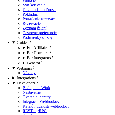
Funkcie
Vyhľadávanie
Detail nehnuteľnosti
Pokladňa
Potvrdenie rezervácie
Rezervácie
Zoznam želaní
Cestovné preferencie
Podmienky služby
Guides
For Affiliates
For Hoteliers
For Integrators
General
Webinars
Návody
Integrations
Developers
Budujte na Wink
Nastavenie
Overenie identity
Integrácia Webhookov
Katalóg udalostí webhookov
REST a gRPC