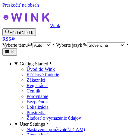
Preskočiť na obsah
Wink
Hľadať
Ctrl
K
RSS
Vyberte tému
Vyberte jazyk
Getting Started
Úvod do Wink
Kľúčové funkcie
Zákazníci
Registrácia
Cenník
Porovnanie
Bezpečnosť
Lokalizácia
Prostredia
Žiadosť o vymazanie údajov
User Settings
Nastavenia používateľa (IAM)
Zmena hesla