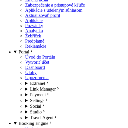
Zabezpečenie a prístupové kľúče
Aplikácie s udeleným súhlasom
Aktualizovať profil
Aplikácie
Pozvánky
Analytika
Žebříček
Predplatné
Reklamácie
Portal
Úvod do Portálu
Vytvoriť účet
Dashboard
Úlohy
Upozornenia
Extranet
Link Manager
Payment
Settings
Social
Studio
Travel Agent
Booking Engine