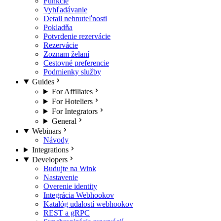
Funkcie
Vyhľadávanie
Detail nehnuteľnosti
Pokladňa
Potvrdenie rezervácie
Rezervácie
Zoznam želaní
Cestovné preferencie
Podmienky služby
Guides
For Affiliates
For Hoteliers
For Integrators
General
Webinars
Návody
Integrations
Developers
Budujte na Wink
Nastavenie
Overenie identity
Integrácia Webhookov
Katalóg udalostí webhookov
REST a gRPC