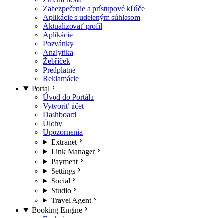
Zabezpečenie a prístupové kľúče
Aplikácie s udeleným súhlasom
Aktualizovať profil
Aplikácie
Pozvánky
Analytika
Žebříček
Predplatné
Reklamácie
Portal
Úvod do Portálu
Vytvoriť účet
Dashboard
Úlohy
Upozornenia
Extranet
Link Manager
Payment
Settings
Social
Studio
Travel Agent
Booking Engine