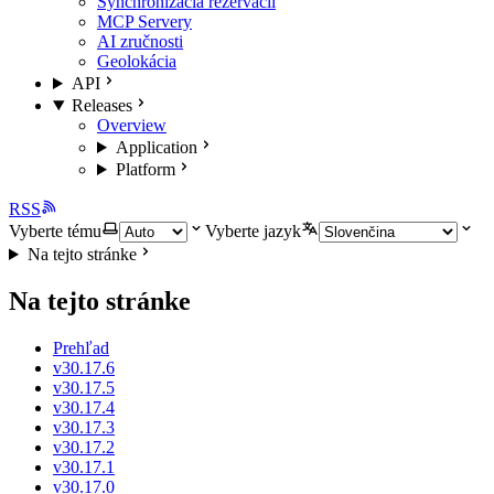
Synchronizácia rezervácií
MCP Servery
AI zručnosti
Geolokácia
API
Releases
Overview
Application
Platform
RSS
Vyberte tému
Vyberte jazyk
Na tejto stránke
Na tejto stránke
Prehľad
v30.17.6
v30.17.5
v30.17.4
v30.17.3
v30.17.2
v30.17.1
v30.17.0