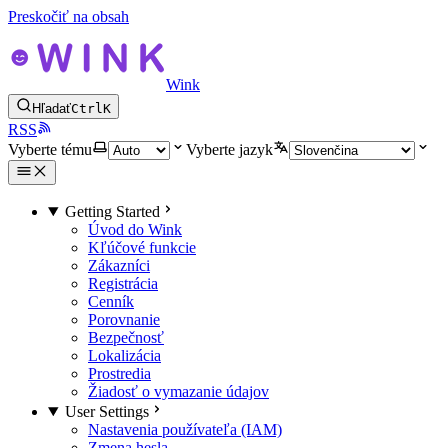
Preskočiť na obsah
Wink
Hľadať
Ctrl
K
RSS
Vyberte tému
Vyberte jazyk
Getting Started
Úvod do Wink
Kľúčové funkcie
Zákazníci
Registrácia
Cenník
Porovnanie
Bezpečnosť
Lokalizácia
Prostredia
Žiadosť o vymazanie údajov
User Settings
Nastavenia používateľa (IAM)
Zmena hesla