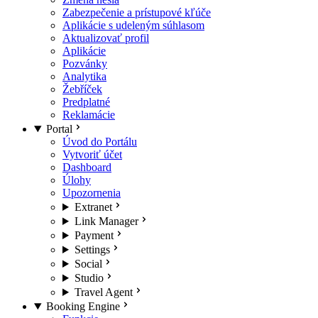
Zabezpečenie a prístupové kľúče
Aplikácie s udeleným súhlasom
Aktualizovať profil
Aplikácie
Pozvánky
Analytika
Žebříček
Predplatné
Reklamácie
Portal
Úvod do Portálu
Vytvoriť účet
Dashboard
Úlohy
Upozornenia
Extranet
Link Manager
Payment
Settings
Social
Studio
Travel Agent
Booking Engine