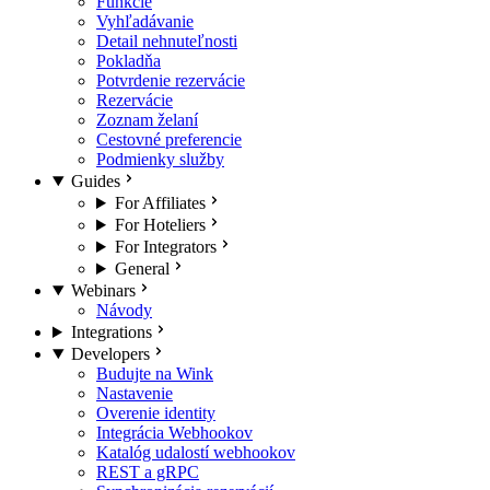
Funkcie
Vyhľadávanie
Detail nehnuteľnosti
Pokladňa
Potvrdenie rezervácie
Rezervácie
Zoznam želaní
Cestovné preferencie
Podmienky služby
Guides
For Affiliates
For Hoteliers
For Integrators
General
Webinars
Návody
Integrations
Developers
Budujte na Wink
Nastavenie
Overenie identity
Integrácia Webhookov
Katalóg udalostí webhookov
REST a gRPC