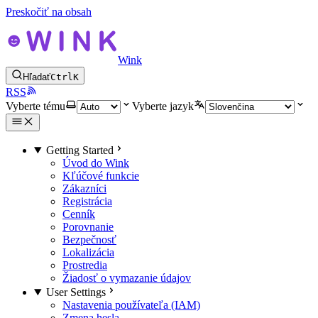
Preskočiť na obsah
Wink
Hľadať
Ctrl
K
RSS
Vyberte tému
Vyberte jazyk
Getting Started
Úvod do Wink
Kľúčové funkcie
Zákazníci
Registrácia
Cenník
Porovnanie
Bezpečnosť
Lokalizácia
Prostredia
Žiadosť o vymazanie údajov
User Settings
Nastavenia používateľa (IAM)
Zmena hesla