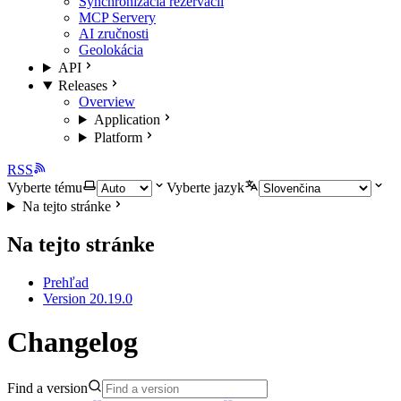
Synchronizácia rezervácií
MCP Servery
AI zručnosti
Geolokácia
API
Releases
Overview
Application
Platform
RSS
Vyberte tému
Vyberte jazyk
Na tejto stránke
Na tejto stránke
Prehľad
Version 20.19.0
Changelog
Find a version