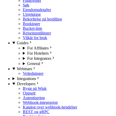
Funksjoner
Søk
Eiendomsdetaljer
Utsjekking
Bekreftelse på bestilling
Bookinger
Bucket-liste
Reiseinnstillinger
Vilkår for bruk
Guides
For Affiliates
For Hoteliers
For Integrators
General
Webinars
Veiledninger
Integrations
Developers
Bygg på Wink
Oppsett
Autentisering
Webhook-integrasjon
Katalog over webhook-hendelser
REST og gRPC