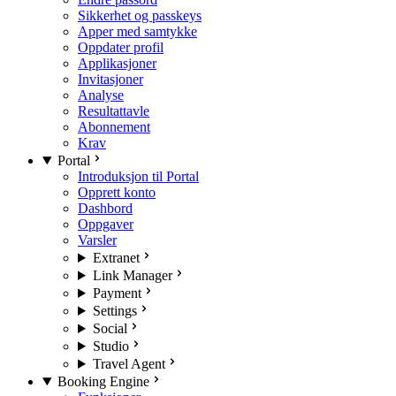
Sikkerhet og passkeys
Apper med samtykke
Oppdater profil
Applikasjoner
Invitasjoner
Analyse
Resultattavle
Abonnement
Krav
Portal
Introduksjon til Portal
Opprett konto
Dashbord
Oppgaver
Varsler
Extranet
Link Manager
Payment
Settings
Social
Studio
Travel Agent
Booking Engine