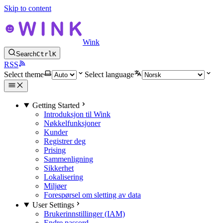
Skip to content
Wink
Search
Ctrl
K
RSS
Select theme
Select language
Getting Started
Introduksjon til Wink
Nøkkelfunksjoner
Kunder
Registrer deg
Prising
Sammenligning
Sikkerhet
Lokalisering
Miljøer
Forespørsel om sletting av data
User Settings
Brukerinnstillinger (IAM)
Endre passord