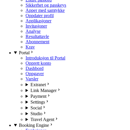
Sikkerhet og passkeys
Apper med samtykke
Oppdater profil
Applikasjoner
Invitasjoner
Analyse
Resultattavle
Abonnement
Krav
Portal
Introduksjon til Portal
Opprett konto
Dashbord
Oppgaver
Varsler
Extranet
Link Manager
Payment
Settings
Social
Studio
Travel Agent
Booking Engine