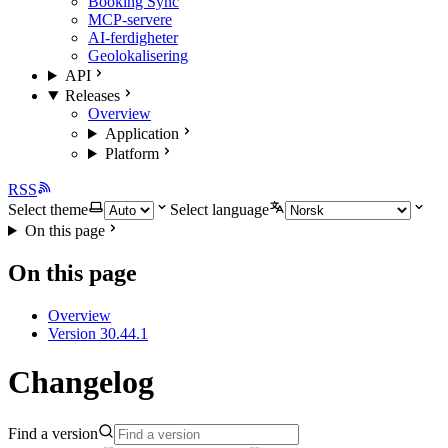
Booking Sync
MCP-servere
AI-ferdigheter
Geolokalisering
API
Releases
Overview
Application
Platform
RSS
Select theme
Select language
On this page
On this page
Overview
Version 30.44.1
Changelog
Find a version