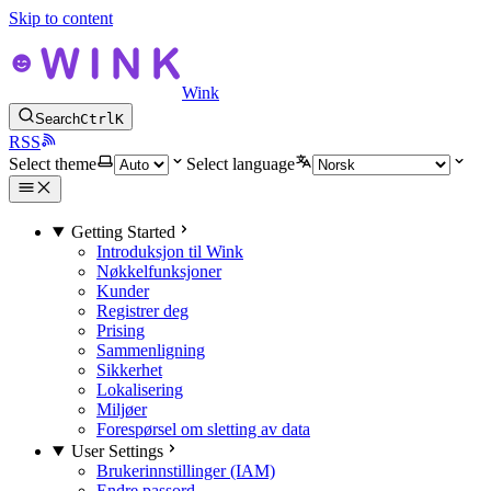
Skip to content
Wink
Search
Ctrl
K
RSS
Select theme
Select language
Getting Started
Introduksjon til Wink
Nøkkelfunksjoner
Kunder
Registrer deg
Prising
Sammenligning
Sikkerhet
Lokalisering
Miljøer
Forespørsel om sletting av data
User Settings
Brukerinnstillinger (IAM)
Endre passord