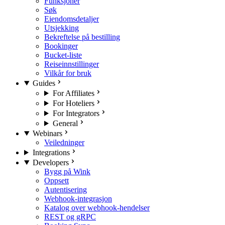
Funksjoner
Søk
Eiendomsdetaljer
Utsjekking
Bekreftelse på bestilling
Bookinger
Bucket-liste
Reiseinnstillinger
Vilkår for bruk
Guides
For Affiliates
For Hoteliers
For Integrators
General
Webinars
Veiledninger
Integrations
Developers
Bygg på Wink
Oppsett
Autentisering
Webhook-integrasjon
Katalog over webhook-hendelser
REST og gRPC