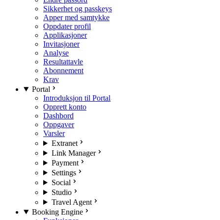
Sikkerhet og passkeys
Apper med samtykke
Oppdater profil
Applikasjoner
Invitasjoner
Analyse
Resultattavle
Abonnement
Krav
Portal
Introduksjon til Portal
Opprett konto
Dashbord
Oppgaver
Varsler
Extranet
Link Manager
Payment
Settings
Social
Studio
Travel Agent
Booking Engine