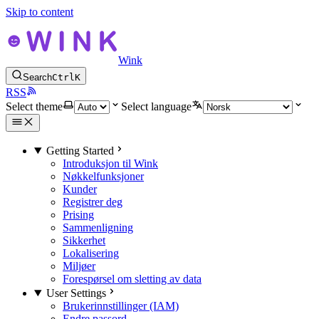
Skip to content
Wink
Search
Ctrl
K
RSS
Select theme
Select language
Getting Started
Introduksjon til Wink
Nøkkelfunksjoner
Kunder
Registrer deg
Prising
Sammenligning
Sikkerhet
Lokalisering
Miljøer
Forespørsel om sletting av data
User Settings
Brukerinnstillinger (IAM)
Endre passord