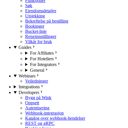
Funksjoner
Søk
Eiendomsdetaljer
Utsjekking
Bekreftelse på bestilling
Bookinger
Bucket-liste
Reiseinnstillinger
Vilkår for bruk
Guides
For Affiliates
For Hoteliers
For Integrators
General
Webinars
Veiledninger
Integrations
Developers
Bygg på Wink
Oppsett
Autentisering
Webhook-integrasjon
Katalog over webhook-hendelser
REST og gRPC