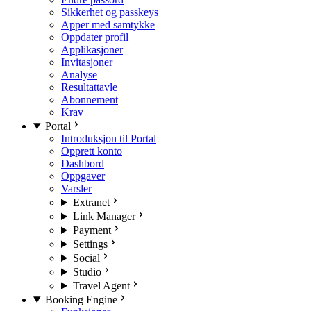
Sikkerhet og passkeys
Apper med samtykke
Oppdater profil
Applikasjoner
Invitasjoner
Analyse
Resultattavle
Abonnement
Krav
Portal
Introduksjon til Portal
Opprett konto
Dashbord
Oppgaver
Varsler
Extranet
Link Manager
Payment
Settings
Social
Studio
Travel Agent
Booking Engine