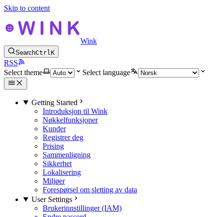
Skip to content
Wink
Search
Ctrl
K
RSS
Select theme
Select language
Getting Started
Introduksjon til Wink
Nøkkelfunksjoner
Kunder
Registrer deg
Prising
Sammenligning
Sikkerhet
Lokalisering
Miljøer
Forespørsel om sletting av data
User Settings
Brukerinnstillinger (IAM)
Endre passord