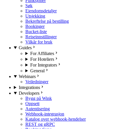
Funksjoner
Søk
Eiendomsdetaljer
Utsjekking
Bekreftelse på bestilling
Bookinger
Bucket-liste
Reiseinnstillinger
Vilkår for bruk
Guides
For Affiliates
For Hoteliers
For Integrators
General
Webinars
Veiledninger
Integrations
Developers
Bygg på Wink
Oppsett
Autentisering
Webhook-integrasjon
Katalog over webhook-hendelser
REST og gRPC