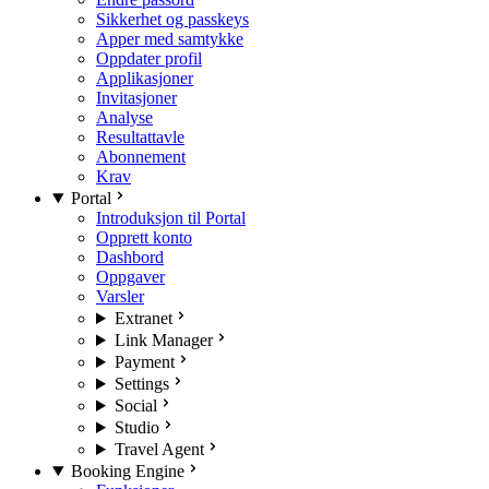
Sikkerhet og passkeys
Apper med samtykke
Oppdater profil
Applikasjoner
Invitasjoner
Analyse
Resultattavle
Abonnement
Krav
Portal
Introduksjon til Portal
Opprett konto
Dashbord
Oppgaver
Varsler
Extranet
Link Manager
Payment
Settings
Social
Studio
Travel Agent
Booking Engine