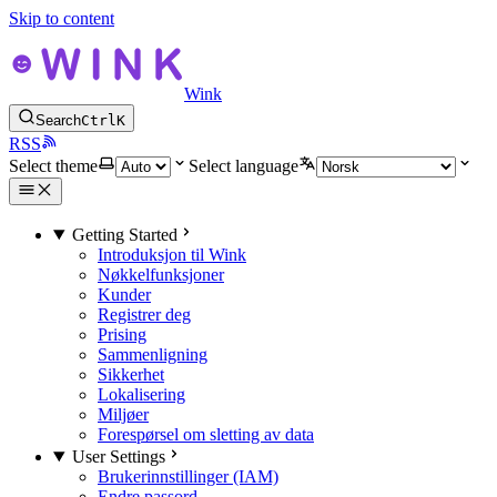
Skip to content
Wink
Search
Ctrl
K
RSS
Select theme
Select language
Getting Started
Introduksjon til Wink
Nøkkelfunksjoner
Kunder
Registrer deg
Prising
Sammenligning
Sikkerhet
Lokalisering
Miljøer
Forespørsel om sletting av data
User Settings
Brukerinnstillinger (IAM)
Endre passord