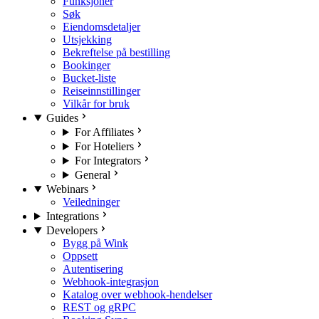
Funksjoner
Søk
Eiendomsdetaljer
Utsjekking
Bekreftelse på bestilling
Bookinger
Bucket-liste
Reiseinnstillinger
Vilkår for bruk
Guides
For Affiliates
For Hoteliers
For Integrators
General
Webinars
Veiledninger
Integrations
Developers
Bygg på Wink
Oppsett
Autentisering
Webhook-integrasjon
Katalog over webhook-hendelser
REST og gRPC