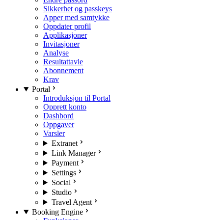
Sikkerhet og passkeys
Apper med samtykke
Oppdater profil
Applikasjoner
Invitasjoner
Analyse
Resultattavle
Abonnement
Krav
Portal
Introduksjon til Portal
Opprett konto
Dashbord
Oppgaver
Varsler
Extranet
Link Manager
Payment
Settings
Social
Studio
Travel Agent
Booking Engine