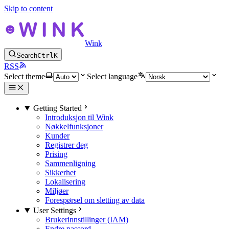
Skip to content
Wink
Search
Ctrl
K
RSS
Select theme
Select language
Getting Started
Introduksjon til Wink
Nøkkelfunksjoner
Kunder
Registrer deg
Prising
Sammenligning
Sikkerhet
Lokalisering
Miljøer
Forespørsel om sletting av data
User Settings
Brukerinnstillinger (IAM)
Endre passord