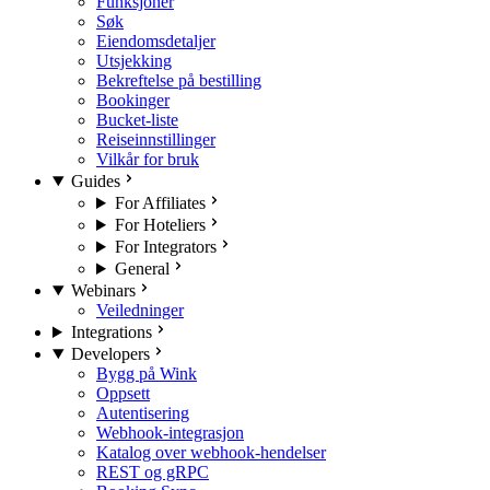
Funksjoner
Søk
Eiendomsdetaljer
Utsjekking
Bekreftelse på bestilling
Bookinger
Bucket-liste
Reiseinnstillinger
Vilkår for bruk
Guides
For Affiliates
For Hoteliers
For Integrators
General
Webinars
Veiledninger
Integrations
Developers
Bygg på Wink
Oppsett
Autentisering
Webhook-integrasjon
Katalog over webhook-hendelser
REST og gRPC