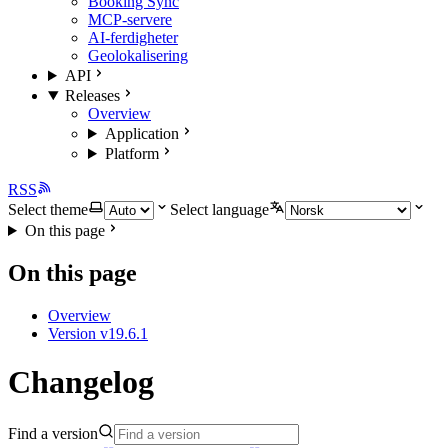
Booking Sync
MCP-servere
AI-ferdigheter
Geolokalisering
API
Releases
Overview
Application
Platform
RSS
Select theme
Select language
On this page
On this page
Overview
Version v19.6.1
Changelog
Find a version