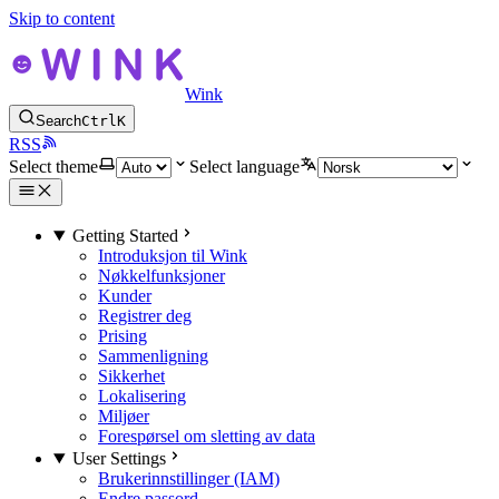
Skip to content
Wink
Search
Ctrl
K
RSS
Select theme
Select language
Getting Started
Introduksjon til Wink
Nøkkelfunksjoner
Kunder
Registrer deg
Prising
Sammenligning
Sikkerhet
Lokalisering
Miljøer
Forespørsel om sletting av data
User Settings
Brukerinnstillinger (IAM)
Endre passord