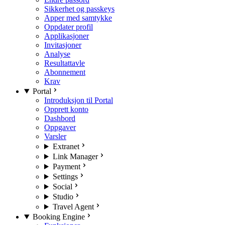
Sikkerhet og passkeys
Apper med samtykke
Oppdater profil
Applikasjoner
Invitasjoner
Analyse
Resultattavle
Abonnement
Krav
Portal
Introduksjon til Portal
Opprett konto
Dashbord
Oppgaver
Varsler
Extranet
Link Manager
Payment
Settings
Social
Studio
Travel Agent
Booking Engine