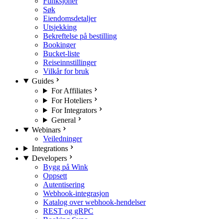
Funksjoner
Søk
Eiendomsdetaljer
Utsjekking
Bekreftelse på bestilling
Bookinger
Bucket-liste
Reiseinnstillinger
Vilkår for bruk
Guides
For Affiliates
For Hoteliers
For Integrators
General
Webinars
Veiledninger
Integrations
Developers
Bygg på Wink
Oppsett
Autentisering
Webhook-integrasjon
Katalog over webhook-hendelser
REST og gRPC