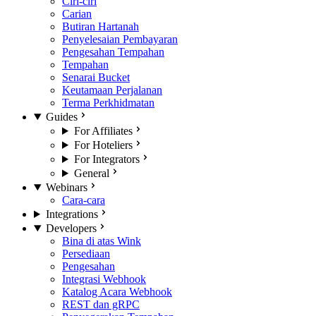
Ciri-ciri
Carian
Butiran Hartanah
Penyelesaian Pembayaran
Pengesahan Tempahan
Tempahan
Senarai Bucket
Keutamaan Perjalanan
Terma Perkhidmatan
Guides
For Affiliates
For Hoteliers
For Integrators
General
Webinars
Cara-cara
Integrations
Developers
Bina di atas Wink
Persediaan
Pengesahan
Integrasi Webhook
Katalog Acara Webhook
REST dan gRPC