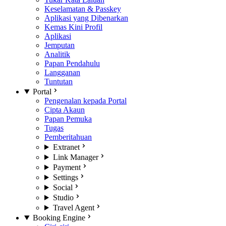
Keselamatan & Passkey
Aplikasi yang Dibenarkan
Kemas Kini Profil
Aplikasi
Jemputan
Analitik
Papan Pendahulu
Langganan
Tuntutan
Portal
Pengenalan kepada Portal
Cipta Akaun
Papan Pemuka
Tugas
Pemberitahuan
Extranet
Link Manager
Payment
Settings
Social
Studio
Travel Agent
Booking Engine