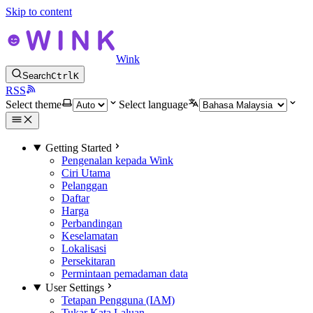
Skip to content
Wink
Search
Ctrl
K
RSS
Select theme
Select language
Getting Started
Pengenalan kepada Wink
Ciri Utama
Pelanggan
Daftar
Harga
Perbandingan
Keselamatan
Lokalisasi
Persekitaran
Permintaan pemadaman data
User Settings
Tetapan Pengguna (IAM)
Tukar Kata Laluan