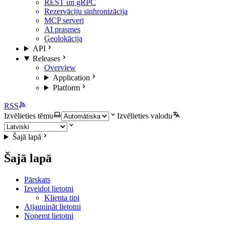
REST un gRPC
Rezervāciju sinhronizācija
MCP serveri
AI prasmes
Ģeolokācija
API
Releases
Overview
Application
Platform
RSS
Izvēlieties tēmu
Izvēlieties valodu
Šajā lapā
Šajā lapā
Pārskats
Izveidot lietotni
Klienta tipi
Atjaunināt lietotni
Noņemt lietotni