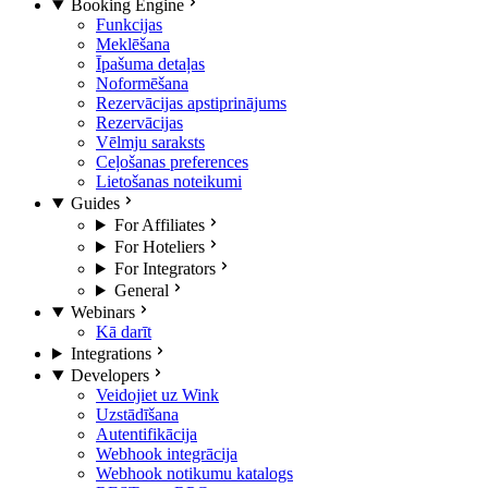
Booking Engine
Funkcijas
Meklēšana
Īpašuma detaļas
Noformēšana
Rezervācijas apstiprinājums
Rezervācijas
Vēlmju saraksts
Ceļošanas preferences
Lietošanas noteikumi
Guides
For Affiliates
For Hoteliers
For Integrators
General
Webinars
Kā darīt
Integrations
Developers
Veidojiet uz Wink
Uzstādīšana
Autentifikācija
Webhook integrācija
Webhook notikumu katalogs