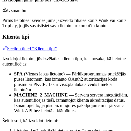
Uzmanību
Pirms lietotnes izveides jums jāizveido filiāles konts Wink vai konts
TripPay, jo jūs sasaistīsiet savu lietotni ar konkrētu kontu.
Klienta tipi
Section titled “Klienta tipi”
Izveidojot lietotni, jūs izvēlaties klienta tipu, kas nosaka, kā lietotne
autentificējas:
SPA
(Vienas lapas lietotne) — Pārlūkprogrammas priekšējās
puses lietotnēm, kas izmanto OAuth2 autorizācijas koda
plūsmu ar PKCE. Tas ir visizplatītākais veids tīmekļa
lietotnēm.
MACHINE_2_MACHINE
— Servera servera integrācijām,
kas autentificējas tieši, izmantojot klienta akreditācijas datus.
Izmantojiet to, ja jūsu aizmugures pakalpojumam ir jāizsauc
Wink API bez lietotāja klātbūtnes.
Šeit ir soļi, kā izveidot lietotni:
Lietotņu lapā noklikšķiniet uz pogas
Izveidot jaunu