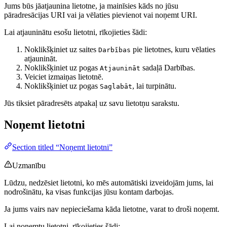
Jums būs jāatjaunina lietotne, ja mainīsies kāds no jūsu
pāradresācijas URI vai ja vēlaties pievienot vai noņemt URI.
Lai atjauninātu esošu lietotni, rīkojieties šādi:
Noklikšķiniet uz saites
pie lietotnes, kuru vēlaties
Darbības
atjaunināt.
Noklikšķiniet uz pogas
sadaļā Darbības.
Atjaunināt
Veiciet izmaiņas lietotnē.
Noklikšķiniet uz pogas
, lai turpinātu.
Saglabāt
Jūs tiksiet pāradresēts atpakaļ uz savu lietotņu sarakstu.
Noņemt lietotni
Section titled “Noņemt lietotni”
Uzmanību
Lūdzu, nedzēsiet lietotni, ko mēs automātiski izveidojām jums, lai
nodrošinātu, ka visas funkcijas jūsu kontam darbojas.
Ja jums vairs nav nepieciešama kāda lietotne, varat to droši noņemt.
Lai noņemtu lietotni, rīkojieties šādi: