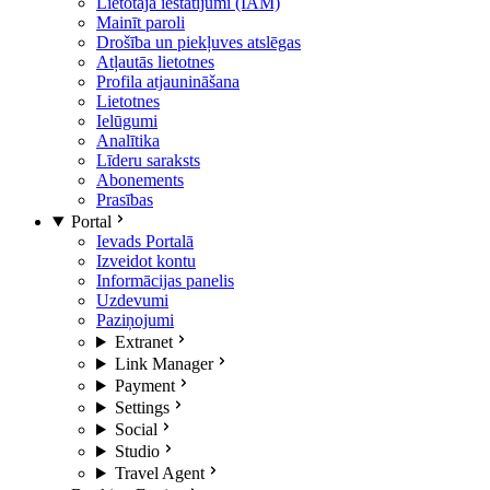
Lietotāja iestatījumi (IAM)
Mainīt paroli
Drošība un piekļuves atslēgas
Atļautās lietotnes
Profila atjaunināšana
Lietotnes
Ielūgumi
Analītika
Līderu saraksts
Abonements
Prasības
Portal
Ievads Portalā
Izveidot kontu
Informācijas panelis
Uzdevumi
Paziņojumi
Extranet
Link Manager
Payment
Settings
Social
Studio
Travel Agent