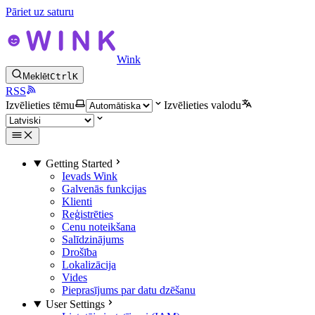
Pāriet uz saturu
Wink
Meklēt
Ctrl
K
RSS
Izvēlieties tēmu
Izvēlieties valodu
Getting Started
Ievads Wink
Galvenās funkcijas
Klienti
Reģistrēties
Cenu noteikšana
Salīdzinājums
Drošība
Lokalizācija
Vides
Pieprasījums par datu dzēšanu
User Settings