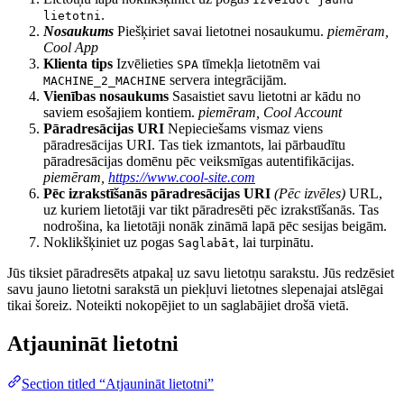
.
lietotni
Nosaukums
Piešķiriet savai lietotnei nosaukumu.
piemēram,
Cool App
Klienta tips
Izvēlieties
tīmekļa lietotnēm vai
SPA
servera integrācijām.
MACHINE_2_MACHINE
Vienības nosaukums
Sasaistiet savu lietotni ar kādu no
saviem esošajiem kontiem.
piemēram, Cool Account
Pāradresācijas URI
Nepieciešams vismaz viens
pāradresācijas URI. Tas tiek izmantots, lai pārbaudītu
pāradresācijas domēnu pēc veiksmīgas autentifikācijas.
piemēram,
https://www.cool-site.com
Pēc izrakstīšanās pāradresācijas URI
(Pēc izvēles)
URL,
uz kuriem lietotāji var tikt pāradresēti pēc izrakstīšanās. Tas
nodrošina, ka lietotāji nonāk zināmā lapā pēc sesijas beigām.
Noklikšķiniet uz pogas
, lai turpinātu.
Saglabāt
Jūs tiksiet pāradresēts atpakaļ uz savu lietotņu sarakstu. Jūs redzēsiet
savu jauno lietotni sarakstā un piekļuvi lietotnes slepenajai atslēgai
tikai šoreiz. Noteikti nokopējiet to un saglabājiet drošā vietā.
Atjaunināt lietotni
Section titled “Atjaunināt lietotni”