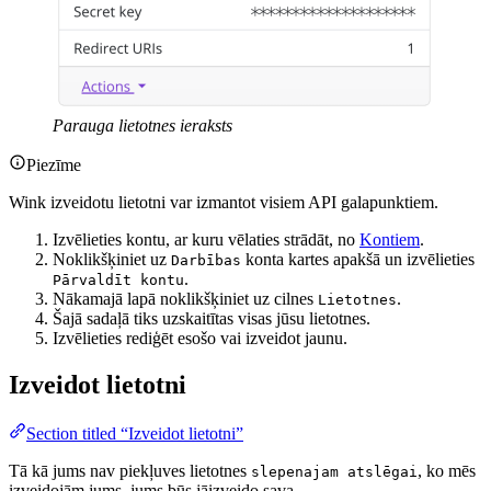
Parauga lietotnes ieraksts
Piezīme
Wink izveidotu lietotni var izmantot visiem API galapunktiem.
Izvēlieties kontu, ar kuru vēlaties strādāt, no
Kontiem
.
Noklikšķiniet uz
konta kartes apakšā un izvēlieties
Darbības
.
Pārvaldīt kontu
Nākamajā lapā noklikšķiniet uz cilnes
.
Lietotnes
Šajā sadaļā tiks uzskaitītas visas jūsu lietotnes.
Izvēlieties rediģēt esošo vai izveidot jaunu.
Izveidot lietotni
Section titled “Izveidot lietotni”
Tā kā jums nav piekļuves lietotnes
, ko mēs
slepenajam atslēgai
izveidojām jums, jums būs jāizveido sava.