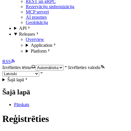
REST un gRPC
Rezervāciju sinhronizācija
MCP serveri
AI prasmes
Ģeolokācija
API
Releases
Overview
Application
Platform
RSS
Izvēlieties tēmu
Izvēlieties valodu
Šajā lapā
Šajā lapā
Pārskats
Reģistrēties