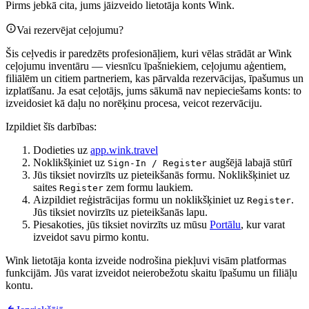
Pirms jebkā cita, jums jāizveido lietotāja konts Wink.
Vai rezervējat ceļojumu?
Šis ceļvedis ir paredzēts profesionāļiem, kuri vēlas strādāt ar Wink
ceļojumu inventāru — viesnīcu īpašniekiem, ceļojumu aģentiem,
filiālēm un citiem partneriem, kas pārvalda rezervācijas, īpašumus un
izplatīšanu. Ja esat ceļotājs, jums sākumā nav nepieciešams konts: to
izveidosiet kā daļu no norēķinu procesa, veicot rezervāciju.
Izpildiet šīs darbības:
Dodieties uz
app.wink.travel
Noklikšķiniet uz
augšējā labajā stūrī
Sign-In / Register
Jūs tiksiet novirzīts uz pieteikšanās formu. Noklikšķiniet uz
saites
zem formu laukiem.
Register
Aizpildiet reģistrācijas formu un noklikšķiniet uz
.
Register
Jūs tiksiet novirzīts uz pieteikšanās lapu.
Piesakoties, jūs tiksiet novirzīts uz mūsu
Portālu
, kur varat
izveidot savu pirmo kontu.
Wink lietotāja konta izveide nodrošina piekļuvi visām platformas
funkcijām. Jūs varat izveidot neierobežotu skaitu īpašumu un filiāļu
kontu.