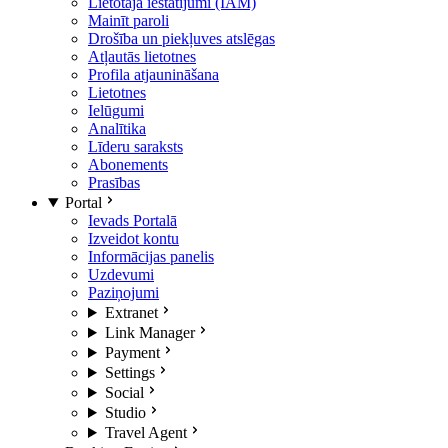
Lietotāja iestatījumi (IAM)
Mainīt paroli
Drošība un piekļuves atslēgas
Atļautās lietotnes
Profila atjaunināšana
Lietotnes
Ielūgumi
Analītika
Līderu saraksts
Abonements
Prasības
Portal
Ievads Portalā
Izveidot kontu
Informācijas panelis
Uzdevumi
Paziņojumi
Extranet
Link Manager
Payment
Settings
Social
Studio
Travel Agent