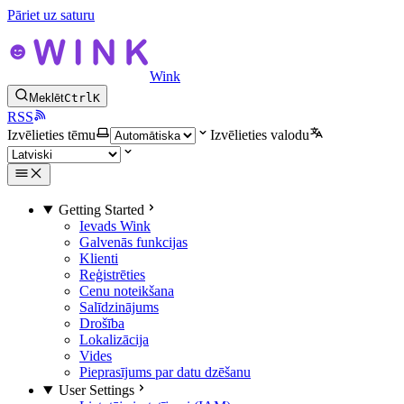
Pāriet uz saturu
Wink
Meklēt
Ctrl
K
RSS
Izvēlieties tēmu
Izvēlieties valodu
Getting Started
Ievads Wink
Galvenās funkcijas
Klienti
Reģistrēties
Cenu noteikšana
Salīdzinājums
Drošība
Lokalizācija
Vides
Pieprasījums par datu dzēšanu
User Settings