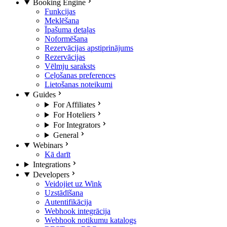
Booking Engine
Funkcijas
Meklēšana
Īpašuma detaļas
Noformēšana
Rezervācijas apstiprinājums
Rezervācijas
Vēlmju saraksts
Ceļošanas preferences
Lietošanas noteikumi
Guides
For Affiliates
For Hoteliers
For Integrators
General
Webinars
Kā darīt
Integrations
Developers
Veidojiet uz Wink
Uzstādīšana
Autentifikācija
Webhook integrācija
Webhook notikumu katalogs