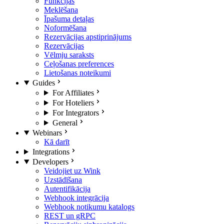
Funkcijas
Meklēšana
Īpašuma detaļas
Noformēšana
Rezervācijas apstiprinājums
Rezervācijas
Vēlmju saraksts
Ceļošanas preferences
Lietošanas noteikumi
Guides
For Affiliates
For Hoteliers
For Integrators
General
Webinars
Kā darīt
Integrations
Developers
Veidojiet uz Wink
Uzstādīšana
Autentifikācija
Webhook integrācija
Webhook notikumu katalogs
REST un gRPC