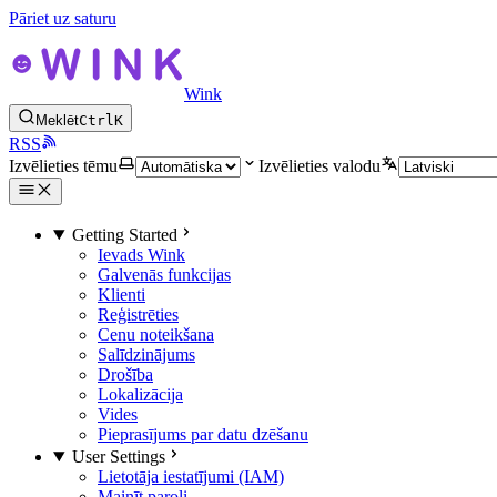
Pāriet uz saturu
Wink
Meklēt
Ctrl
K
RSS
Izvēlieties tēmu
Izvēlieties valodu
Getting Started
Ievads Wink
Galvenās funkcijas
Klienti
Reģistrēties
Cenu noteikšana
Salīdzinājums
Drošība
Lokalizācija
Vides
Pieprasījums par datu dzēšanu
User Settings
Lietotāja iestatījumi (IAM)
Mainīt paroli