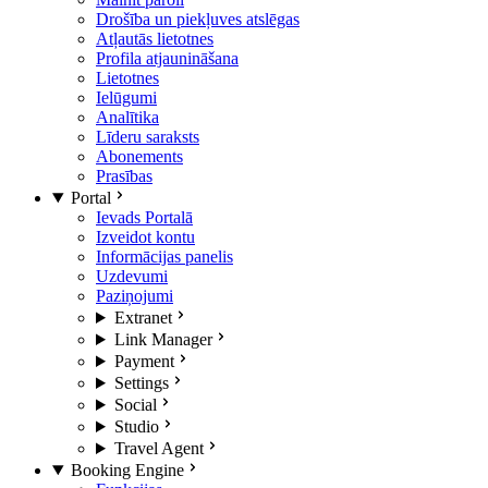
Drošība un piekļuves atslēgas
Atļautās lietotnes
Profila atjaunināšana
Lietotnes
Ielūgumi
Analītika
Līderu saraksts
Abonements
Prasības
Portal
Ievads Portalā
Izveidot kontu
Informācijas panelis
Uzdevumi
Paziņojumi
Extranet
Link Manager
Payment
Settings
Social
Studio
Travel Agent
Booking Engine