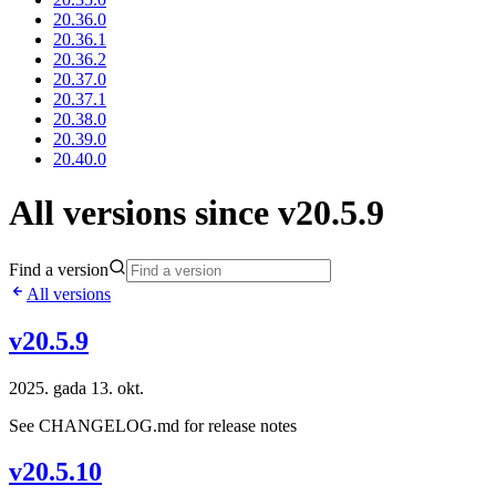
20.36.0
20.36.1
20.36.2
20.37.0
20.37.1
20.38.0
20.39.0
20.40.0
All versions since v20.5.9
Find a version
All versions
v20.5.9
2025. gada 13. okt.
See CHANGELOG.md for release notes
v20.5.10