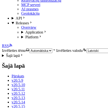
Rezervāciju sinhronizācija
MCP serveri
AI prasmes
Ģeolokācija
API
Releases
Overview
Application
Platform
RSS
Izvēlieties tēmu
Izvēlieties valodu
Šajā lapā
Šajā lapā
Pārskats
v20.5.9
v20.5.10
v20.5.11
v20.5.12
v20.5.13
v20.5.14
v20.5.15