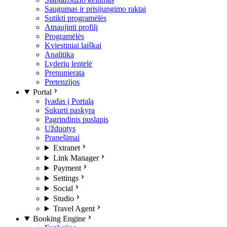
Saugumas ir prisijungimo raktai
Sutikti programėlės
Atnaujinti profilį
Programėlės
Kviestiniai laiškai
Analitika
Lyderių lentelė
Prenumerata
Pretenzijos
Portal
Įvadas į Portalą
Sukurti paskyrą
Pagrindinis puslapis
Užduotys
Pranešimai
Extranet
Link Manager
Payment
Settings
Social
Studio
Travel Agent
Booking Engine