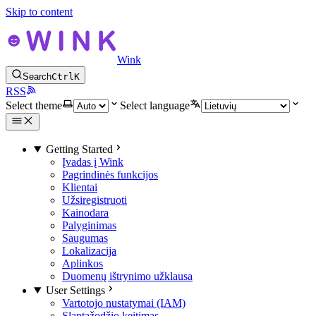
Skip to content
Wink
Search
Ctrl
K
RSS
Select theme
Select language
Getting Started
Įvadas į Wink
Pagrindinės funkcijos
Klientai
Užsiregistruoti
Kainodara
Palyginimas
Saugumas
Lokalizacija
Aplinkos
Duomenų ištrynimo užklausa
User Settings
Vartotojo nustatymai (IAM)
Slaptažodžio keitimas