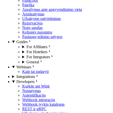
Funkcijos
Paieška
Aprašymas apie apgyvendinimo vietą
Atsiskaitymas
Užsakymo patvirtinimas
Rezervacijos
Norų sąrašas
Kelionės nuostatos
Paslaugų teikimo sąlygos
Guides
For Affiliates
For Hoteliers
For Integrators
General
Webinars
Kaip tai padaryti
Integrations
Developers
Kurkite ant Wink
Nustatymas
Autentifikacija
Webhook integracija
Webhook įvykių katalogas
REST ir gRPC